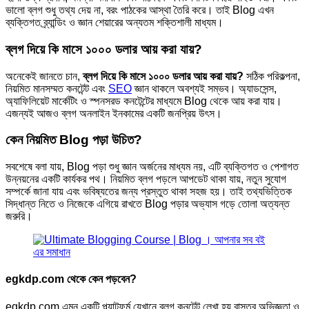
ভালো ব্লগ শুধু তথ্য দেয় না, বরং পাঠকের আস্থা তৈরি করে। তাই Blog এখন
ব্যক্তিগত ব্র্যান্ডিং ও জ্ঞান শেয়ারের অন্যতম শক্তিশালী মাধ্যম।
ব্লগ দিয়ে কি মাসে ১০০০ ডলার আয় করা যায়?
অনেকেই জানতে চান,
ব্লগ দিয়ে কি মাসে ১০০০ ডলার আয় করা যায়?
সঠিক পরিকল্পনা,
নিয়মিত মানসম্মত কনটেন্ট এবং
SEO
জ্ঞান থাকলে অবশ্যই সম্ভব। অ্যাডসেন্স,
অ্যাফিলিয়েট মার্কেটিং ও স্পনসরড কনটেন্টের মাধ্যমে Blog থেকে আয় করা যায়।
এজন্যই আজও ব্লগ অনলাইন ইনকামের একটি জনপ্রিয় উৎস।
কেন নিয়মিত Blog পড়া উচিত?
সবশেষে বলা যায়, Blog পড়া শুধু জ্ঞান অর্জনের মাধ্যম নয়, এটি ব্যক্তিগত ও পেশাগত
উন্নয়নের একটি কার্যকর পথ। নিয়মিত ব্লগ পড়লে আপডেট থাকা যায়, নতুন সুযোগ
সম্পর্কে জানা যায় এবং ভবিষ্যতের জন্য প্রস্তুত থাকা সহজ হয়। তাই তথ্যভিত্তিক
সিদ্ধান্ত নিতে ও নিজেকে এগিয়ে রাখতে Blog পড়ার অভ্যাস গড়ে তোলা অত্যন্ত
জরুরি।
egkdp.com থেকে কেন পড়বেন?
egkdp.com এমন একটি প্ল্যাটফর্ম যেখানে ব্লগ কনটেন্ট লেখা হয় বাস্তব অভিজ্ঞতা ও