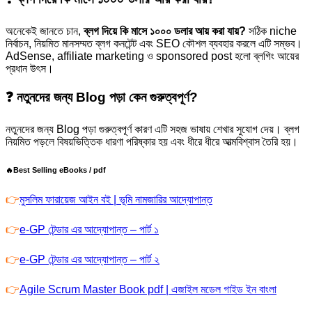
অনেকেই জানতে চান,
ব্লগ দিয়ে কি মাসে ১০০০ ডলার আয় করা যায়?
সঠিক niche
নির্বাচন, নিয়মিত মানসম্মত ব্লগ কনটেন্ট এবং SEO কৌশল ব্যবহার করলে এটি সম্ভব।
AdSense, affiliate marketing ও sponsored post হলো ব্লগিং আয়ের
প্রধান উৎস।
❓ নতুনদের জন্য Blog পড়া কেন গুরুত্বপূর্ণ?
নতুনদের জন্য Blog পড়া গুরুত্বপূর্ণ কারণ এটি সহজ ভাষায় শেখার সুযোগ দেয়। ব্লগ
নিয়মিত পড়লে বিষয়ভিত্তিক ধারণা পরিষ্কার হয় এবং ধীরে ধীরে আত্মবিশ্বাস তৈরি হয়।
🔥Best Selling eBooks / pdf
👉
মুসলিম ফারায়েজ আইন বই | ভূমি নামজারির আদ্যোপান্ত
👉
e-GP টেন্ডার এর আদ্যোপান্ত – পার্ট ১
👉
e-GP টেন্ডার এর আদ্যোপান্ত – পার্ট ২
👉
Agile Scrum Master Book pdf | এজাইল মডেল গাইড ইন বাংলা