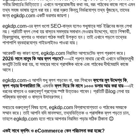
গভীর রিসার্চের ভিত্তিতে। এখানে অপ্রয়োজনীয় কথা নয়, বরং পাঠকের কাজে লাগে এমন
তথ্য সহজ ভাষায় তুলে ধরা হয়। যারা দ্রুত কিন্তু নির্ভরযোগ্য তথ্য খুঁজছেন, তাদের
জন্য egkdp.com একটি ভরসার জায়গা।
egkdp.com-এর ব্লগ গুলো SEO-বান্ধব হলেও শুধুমাত্র সার্চ ইঞ্জিনের জন্য লেখা
নয়। প্রতিটি ব্লগ লেখা হয় বাস্তব সমস্যার সমাধান দেওয়ার উদ্দেশ্যে, যাতে শিক্ষার্থী,
ফ্রিল্যান্সার, ব্লগার ও সাধারণ পাঠক সবাই উপকৃত হন। তাই এখানে পড়লে তথ্যের
পাশাপাশি ব্যবহারযোগ্য গাইডলাইনও পাওয়া যায়।
আরেকটি বড় কারণ হলো, egkdp.com নিয়মিত আপডেটেড ব্লগ প্রকাশ করে।
2026 সালে মানুষ কি আর ব্লগ পড়বে?
—এই প্রশ্ন মাথায় রেখেই এখানে ভবিষ্যৎমুখী
কনটেন্ট তৈরি করা হয়, যা সময়ের সাথে প্রাসঙ্গিক থাকে এবং পাঠকের দীর্ঘমেয়াদি কাজে
আসে।
egkdp.com-এ আপনি শুধু ব্লগ পড়বেন না, বরং শিখবেন
ব্লগের মূল উদ্দেশ্য কি
,
ব্লগ পড়ার উপকারিতা কি
, এমনকি
ব্লগ দিয়ে কি মাসে ১০০০ ডলার আয় করা যায়
—এই
ধরনের বাস্তব ও গুরুত্বপূর্ণ প্রশ্নের স্পষ্ট উত্তরও পাবেন। প্রতিটি Blog লেখা হয়
পরিষ্কার ব্যাখ্যা ও বাস্তব উদাহরণসহ।
সবচেয়ে গুরুত্বপূর্ণ বিষয় হলো, egkdp.com বিশ্বাসযোগ্যতা ও পাঠকের সময়কে
সম্মান করে। তাই আপনি যদি মানসম্মত, তথ্যভিত্তিক ও প্রাসঙ্গিক ব্লগ পড়তে চান,
তাহলে egkdp.com হতে পারে আপনার নিয়মিত পড়ার সঠিক ঠিকানা 😊
একই সাথে ব্লগিং ও eCommerce কেন পরিচালনা করা হচ্ছে?