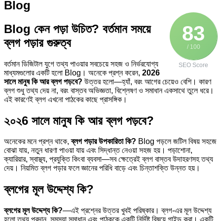
Blog
83
Blog কেন পড়া উচিত? বর্তমান সময়ে
ব্লগ পড়ার গুরুত্ব
/ 100
বর্তমান ডিজিটাল যুগে তথ্য পাওয়ার সবচেয়ে সহজ ও নির্ভরযোগ্য
SEO Score
মাধ্যমগুলোর একটি হলো Blog। অনেকে প্রশ্ন করেন,
2026
সালে মানুষ কি আর ব্লগ পড়বে?
উত্তর হলো—হ্যাঁ, বরং আগের চেয়েও বেশি। কারণ
ব্লগ শুধু তথ্য দেয় না, বরং বাস্তব অভিজ্ঞতা, বিশ্লেষণ ও সমাধান একসাথে তুলে ধরে।
এই কারণেই ব্লগ এখনো পাঠকের কাছে প্রাসঙ্গিক।
২০২6 সালে মানুষ কি আর ব্লগ পড়বে?
অনেকের মনে প্রশ্ন থাকে,
ব্লগ পড়ার উপকারিতা কি?
Blog পড়লে জটিল বিষয় সহজে
বোঝা যায়, নতুন ধারণা পাওয়া যায় এবং সিদ্ধান্ত নেওয়া সহজ হয়। পড়াশোনা,
ক্যারিয়ার, স্বাস্থ্য, প্রযুক্তি কিংবা ব্যবসা—সব ক্ষেত্রেই ব্লগ বাস্তব উদাহরণসহ তথ্য
দেয়। নিয়মিত ব্লগ পড়ার ফলে জ্ঞানের পরিধি বাড়ে এবং চিন্তাশক্তি উন্নত হয়।
ব্লগের মূল উদ্দেশ্য কি?
ব্লগের মূল উদ্দেশ্য কি?
—এই প্রশ্নের উত্তর খুবই পরিষ্কার। ব্লগ-এর মূল উদ্দেশ্য
হলো তথ্য প্রদান, সমস্যা সমাধান এবং পাঠককে একটি নির্দিষ্ট বিষয়ে গাইড করা। একটি