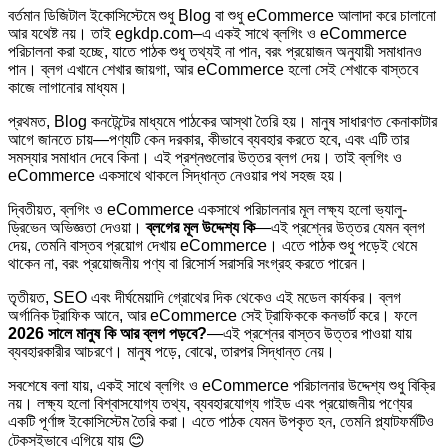
বর্তমান ডিজিটাল ইকোসিস্টেমে শুধু Blog বা শুধু eCommerce আলাদা করে চালানো
আর যথেষ্ট নয়। তাই egkdp.com–এ একই সাথে ব্লগিং ও eCommerce
পরিচালনা করা হচ্ছে, যাতে পাঠক শুধু তথ্যই না পান, বরং প্রয়োজন অনুযায়ী সমাধানও
পান। ব্লগ এখানে শেখার জায়গা, আর eCommerce হলো সেই শেখাকে বাস্তবে
কাজে লাগানোর মাধ্যম।
প্রথমত, Blog কনটেন্টের মাধ্যমে পাঠকের আস্থা তৈরি হয়। মানুষ সাধারণত কেনাকাটার
আগে জানতে চায়—পণ্যটি কেন দরকার, কীভাবে ব্যবহার করতে হবে, এবং এটি তার
সমস্যার সমাধান দেবে কিনা। এই প্রশ্নগুলোর উত্তর ব্লগ দেয়। তাই ব্লগিং ও
eCommerce একসাথে থাকলে সিদ্ধান্ত নেওয়ার পথ সহজ হয়।
দ্বিতীয়ত, ব্লগিং ও eCommerce একসাথে পরিচালনার মূল লক্ষ্য হলো ভ্যালু-
ড্রিভেন অভিজ্ঞতা দেওয়া।
ব্লগের মূল উদ্দেশ্য কি
—এই প্রশ্নের উত্তর যেমন ব্লগ
দেয়, তেমনি বাস্তব প্রয়োগ দেখায় eCommerce। এতে পাঠক শুধু পড়েই থেমে
থাকেন না, বরং প্রয়োজনীয় পণ্য বা রিসোর্স সরাসরি সংগ্রহ করতে পারেন।
তৃতীয়ত, SEO এবং দীর্ঘমেয়াদি গ্রোথের দিক থেকেও এই মডেল কার্যকর। ব্লগ
অর্গানিক ট্রাফিক আনে, আর eCommerce সেই ট্রাফিককে কনভার্ট করে। ফলে
2026 সালে মানুষ কি আর ব্লগ পড়বে?
—এই প্রশ্নের বাস্তব উত্তর পাওয়া যায়
ব্যবহারকারীর আচরণে। মানুষ পড়ে, বোঝে, তারপর সিদ্ধান্ত নেয়।
সবশেষে বলা যায়, একই সাথে ব্লগিং ও eCommerce পরিচালনার উদ্দেশ্য শুধু বিক্রি
নয়। লক্ষ্য হলো বিশ্বাসযোগ্য তথ্য, ব্যবহারযোগ্য গাইড এবং প্রয়োজনীয় পণ্যের
একটি পূর্ণাঙ্গ ইকোসিস্টেম তৈরি করা। এতে পাঠক যেমন উপকৃত হন, তেমনি প্ল্যাটফর্মটিও
টেকসইভাবে এগিয়ে যায় 😊