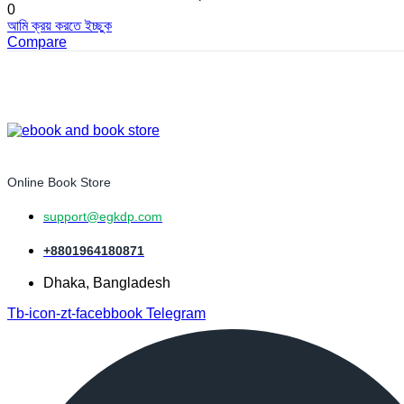
0
আমি ক্রয় করতে ইচ্ছুক
Compare
Online Book Store
support@egkdp.com
+8801964180871
Dhaka, Bangladesh
Tb-icon-zt-facebbook
Telegram