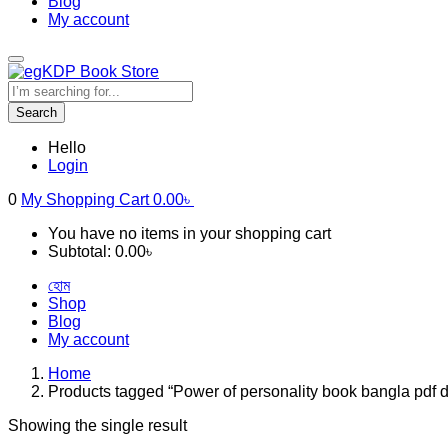
Blog
My account
Search
Hello
Login
0
My Shopping Cart
0.00
৳
You have no items in your shopping cart
Subtotal:
0.00
৳
হোম
Shop
Blog
My account
Home
Products tagged “Power of personality book bangla pdf
Showing the single result