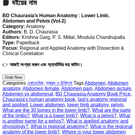
📘 বইয়ের নাম
BD Chaurasia’s Human Anatomy : Lower Limb,
Abdomen and Pelvis (Vol-2)
Category:
Anatomy
Authors:
B. D. Chaurasia
Editors:
Krishna Garg, P. S. Mittal, Mrudula Chandrupatla
Type:
Paperback
Focus:
Regional and Applied Anatomy with Dissection &
Clinical Correlation
👉
আজই সংগ্রহ করুন এবং অ্যানাটমির ভয় কাটান।
Grab Now
Categories
একাডেমিক
,
স্বাস্থ্য ও চিকিৎসা
Tags
Abdomen
,
Abdomen
anatomy
,
Abdomen female
,
Abdomen pain
,
Abdomen picture
,
Abdomen vs abdominal
,
BD Chaurasia Anatomy Book Price
,
Chaurasia's human anatomy book
,
last's anatomy regional
and applied
,
Lower abdomen
,
lower limb anatomy
,
pelvis
,
What are the 30 bones in the lower limb?
,
What are the parts
of the limbs?
,
What is a lower limb?
,
What is a pelvis?
,
What
is another name for a pelvis?
,
What is applied anatomy and
physiology?
,
What is regional anatomy?
,
What is the regional
anatomy of the lower limb?
,
Where is your lower abdomen