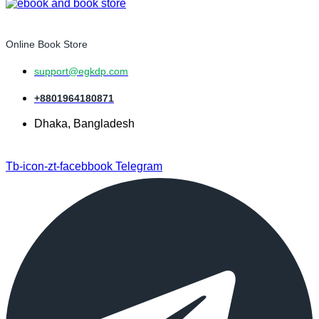
Online Book Store
support@egkdp.com
+8801964180871
Dhaka, Bangladesh
Tb-icon-zt-facebbook
Telegram