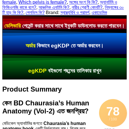
female
,
Which pelvis is female?
,
অঙ্গের অংশ কি কি?
,
অ্যানাটমি ও
ফিজিওলজি কাকে বলে?
,
আঞ্চলিক এনাটমি কি?
,
নারীর শ্রোণী কোনটি?
,
নিম্নাঙ্গের ৩০
টি হাড় কি কি?
,
পেলভিস কি?
Brand:
স্বাস্থ্যবিধি ও পরামর্শ
,
একাডেমিক
ডেলিভারি
পেমেন্ট করার সাথে সাথে ইবুকটি ডাউনলোড করতে পারবেন।
অর্ডার
কিভাবে egKDP তে অর্ডার করবেন।
egKDP
বইগুলো পছন্দের তালিকায় রাখুন
Product Summary
কেন BD Chaurasia’s Human
78
Anatomy (Vol-2) এত জনপ্রিয়?
/ 100
মেডিকেল অ্যানাটমির জগতে
Chaurasia’s human
anatomy book
একটি নির্ভরযোগ্য নাম। বিশেষ করে