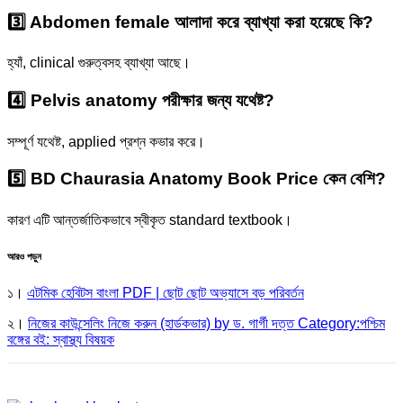
3️⃣ Abdomen female আলাদা করে ব্যাখ্যা করা হয়েছে কি?
হ্যাঁ, clinical গুরুত্বসহ ব্যাখ্যা আছে।
4️⃣ Pelvis anatomy পরীক্ষার জন্য যথেষ্ট?
সম্পূর্ণ যথেষ্ট, applied প্রশ্ন কভার করে।
5️⃣ BD Chaurasia Anatomy Book Price কেন বেশি?
কারণ এটি আন্তর্জাতিকভাবে স্বীকৃত standard textbook।
আরও পড়ুন
১।
এটমিক হেবিটস বাংলা PDF | ছোট ছোট অভ্যাসে বড় পরিবর্তন
২।
নিজের কাউন্সেলিং নিজে করুন (হার্ডকভার) by ড. গার্গী দত্ত Category:পশ্চিম
বঙ্গের বই: স্বাস্থ্য বিষয়ক