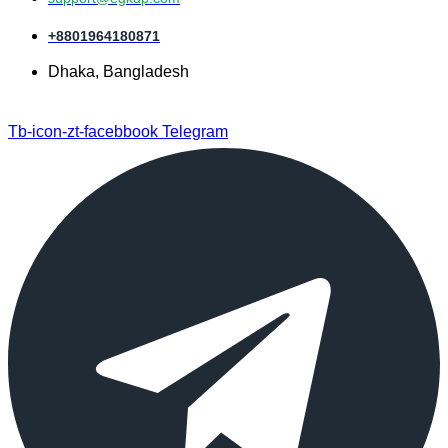
+8801964180871
Dhaka, Bangladesh
Tb-icon-zt-facebbook
Telegram