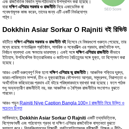
এবং রাজনৈতিক বিবর্তন সুসংগঠিতভাবে উপস্থাপন করা হয়েছে।
যারা
দক্ষিণ এশিয়ার সরকার ও রাজনীতি
নিয়ে একাডেমিক বা
SEO Score
গবেষণামূলক কাজ করেন, তাদের জন্য এটি একটি নির্ভরযোগ্য
পাঠ্য।
Dokkhin Asiar Sorkar O Rajniti বই রিভিউ
বইটিতে
দক্ষিণ এশিয়ার সরকার ও রাজনীতি বই
হিসেবে যে বিষয়গুলো গুরুত্ব পেয়েছে, তার
মধ্যে রয়েছে গণতান্ত্রিক প্রতিষ্ঠান, সামরিক ও সক্রেটিক্স এর প্রভাব, রাজনৈতিক দল,
নির্বাচন ব্যবস্থা এবং ক্ষমতার ভারসাম্য। একই সঙ্গে
দক্ষিণ এশিয়ার রাজনীতি
কীভাবে
ইতিহাস, উপনিবেশিক উত্তরাধিকার ও জাতিগত বৈচিত্র্যের সঙ্গে যুক্ত, তা বিশ্লেষণ করা
হয়েছে।
আরও একটি গুরুত্বপূর্ণ দিক হলো
দক্ষিণ এশিয়ার ভূ রাজনীতি
। আঞ্চলিক শক্তির দ্বন্দ্ব,
ভারত-পাকিস্তান সম্পর্ক, চীন ও যুক্তরাষ্ট্রের কৌশলগত আগ্রহ, সমুদ্রপথ, নিরাপত্তা ও
অর্থনৈতিক করিডোরের প্রভাব এই বইয়ে পরিষ্কারভাবে ব্যাখ্যা করা হয়েছে। ফলে পাঠক
শুধু অভ্যন্তরীণ রাজনীতিই নয়, বরং আঞ্চলিক ও বৈশ্বিক রাজনীতির সংযোগও বুঝতে
পারবেন।
আরও পড়ুন
Rajniti Niye Caption Bangla 100+ | রাজনীতি নিয়ে উক্তি ও
সচেতন চিন্তা
সার্বিকভাবে,
Dokkhin Asiar Sorkar O Rajniti
একটি তথ্যভিত্তিক,
বিশ্লেষণধর্মী এবং পাঠযোগ্য গ্রন্থ যা দক্ষিণ এশিয়ার রাজনৈতিক বাস্তবতা বুঝতে
সহায়তা করে। বিশ্ববিদ্যালয়ের শিক্ষার্থী, প্রতিযোগিতামূলক পরীক্ষার্থী, শিক্ষক ও নীতি-