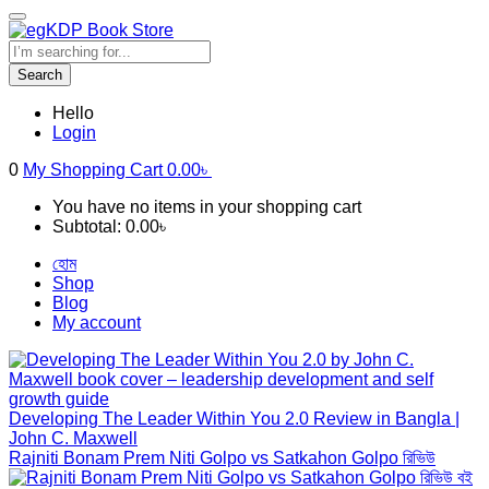
Search
Hello
Login
0
My Shopping Cart
0.00
৳
You have no items in your shopping cart
Subtotal:
0.00
৳
হোম
Shop
Blog
My account
Developing The Leader Within You 2.0 Review in Bangla |
John C. Maxwell
Rajniti Bonam Prem Niti Golpo vs Satkahon Golpo রিভিউ