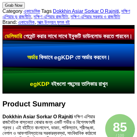
Grab Now
Category
একাডেমিক
Tags
Dokkhin Asiar Sorkar O Rajniti
,
দক্ষিণ
এশিয়ার ভূ রাজনীতি
,
দক্ষিণ এশিয়ার রাজনীতি
,
দক্ষিণ এশিয়ার সরকার ও রাজনীতি
Brand:
একাডেমিক
,
আত্ম উন্নয়ন মূলক বই
ডেলিভারি
পেমেন্ট করার সাথে সাথে ইবুকটি ডাউনলোড করতে পারবেন।
অর্ডার
কিভাবে egKDP তে অর্ডার করবেন।
egKDP
বইগুলো পছন্দের তালিকায় রাখুন
Product Summary
Dokkhin Asiar Sorkar O Rajniti
দক্ষিণ এশিয়ার
রাজনৈতিক বাস্তবতা বোঝার জন্য একটি গভীর ও বিশ্লেষণধর্মী
85
গ্রন্থ। এই বইটিতে বাংলাদেশ, ভারত, পাকিস্তান, শ্রীলঙ্কা,
নেপাল ও আফগানিস্তানের সরকারব্যবস্থা, সাংবিধানিক কাঠামো
/ 100