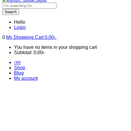
Search
Hello
Login
0
My Shopping Cart
0.00
৳
You have no items in your shopping cart
Subtotal:
0.00
৳
হোম
Shop
Blog
My account