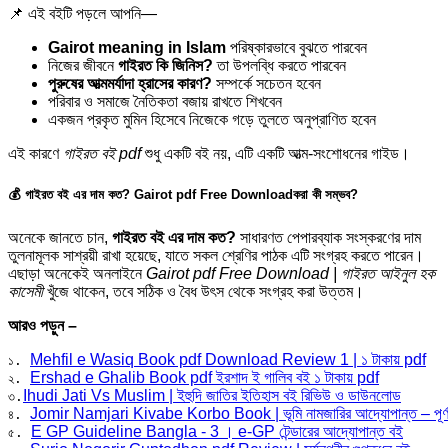
📌 এই বইটি পড়লে আপনি—
Gairot meaning in Islam
পরিষ্কারভাবে বুঝতে পারবেন
নিজের জীবনে
গাইরত কি জিনিস?
তা উপলব্ধি করতে পারবেন
পুরুষের আত্মমর্যাদা হ্রাসের কারণ?
সম্পর্কে সচেতন হবেন
পরিবার ও সমাজে নৈতিকতা বজায় রাখতে শিখবেন
একজন প্রকৃত মুমিন হিসেবে নিজেকে গড়ে তুলতে অনুপ্রাণিত হবেন
এই কারণে
গাইরত বই pdf
শুধু একটি বই নয়, এটি একটি আত্ম-সংশোধনের গাইড।
💰 গাইরত বই এর দাম কত? Gairot pdf Free Downloadকরা কী সম্ভব?
অনেকে জানতে চান,
গাইরত বই এর দাম কত?
সাধারণত পেপারব্যাক সংস্করণের দাম
তুলনামূলক সাশ্রয়ী রাখা হয়েছে, যাতে সকল শ্রেণির পাঠক এটি সংগ্রহ করতে পারেন।
এছাড়া অনেকেই অনলাইনে
Gairot pdf Free Download | গাইরত আইনুল হক
কাসেমী
খুঁজে থাকেন, তবে সঠিক ও বৈধ উৎস থেকে সংগ্রহ করা উত্তম।
আরও পড়ুন –
Mehfil e Wasiq Book pdf Download Review 1 | ১ টাকায় pdf
১. 
Ershad e Ghalib Book pdf ইরশাদ ই গালিব বই ১ টাকায় pdf
২. 
Ihudi Jati Vs Muslim | ইহুদি জাতির ইতিহাস বই রিভিউ ও ডাউনলোড
৩.
Jomir Namjari Kivabe Korbo Book | ভূমি নামজারির আদ্যোপান্ত – পূর্ণাঙ
৪. 
E GP Guideline Bangla - 3 । e-GP টেন্ডারের আদ্যোপান্ত বই
৫. 