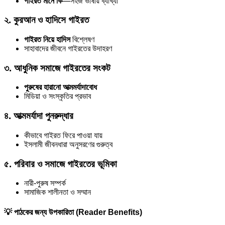
গাইরত মানে কি
—সহজ ভাষায় ব্যাখ্যা
২. কুরআন ও হাদিসে গাইরত
গাইরত নিয়ে হাদিস
বিশ্লেষণ
সাহাবাদের জীবনে গাইরতের উদাহরণ
৩. আধুনিক সমাজে গাইরতের সংকট
পুরুষের হারানো আত্মমর্যাদাবোধ
মিডিয়া ও সংস্কৃতির প্রভাব
৪. আত্মমর্যাদা পুনরুদ্ধার
কীভাবে গাইরত ফিরে পাওয়া যায়
ইসলামী জীবনধারা অনুসরণের গুরুত্ব
৫. পরিবার ও সমাজে গাইরতের ভূমিকা
নারী-পুরুষ সম্পর্ক
সামাজিক শালীনতা ও সম্মান
💡 পাঠকের জন্য উপকারিতা (Reader Benefits)