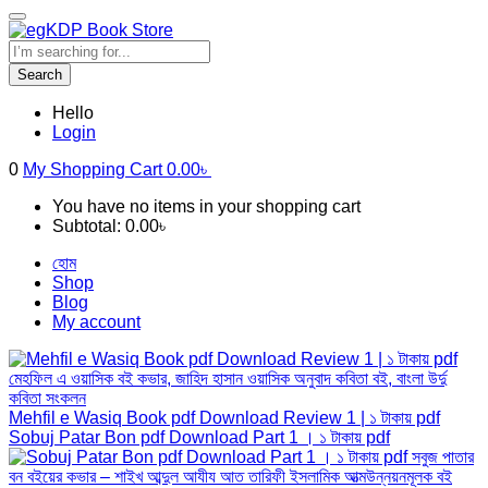
Search
Hello
Login
0
My Shopping Cart
0.00
৳
You have no items in your shopping cart
Subtotal:
0.00
৳
হোম
Shop
Blog
My account
Mehfil e Wasiq Book pdf Download Review 1 | ১ টাকায় pdf
Sobuj Patar Bon pdf Download Part 1 । ১ টাকায় pdf