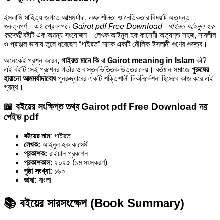
ইসলামি সাহিত্য জগতে আত্মমর্যাদা, লজ্জাশীলতা ও নৈতিকতার বিষয়টি অত্যন্ত
গুরুত্বপূর্ণ। এই প্রেক্ষাপটে
Gairot pdf Free Download | গাইরত আইনুল হক
কাসেমী
বইটি এক অনন্য সংযোজন। লেখক আইনুল হক কাসেমী অত্যন্ত সহজ, সাবলীল
ও প্রাঞ্জল ভাষায় তুলে ধরেছেন “গাইরত” নামক একটি মৌলিক ইসলামী গুণের গুরুত্ব।
অনেকেই প্রশ্ন করেন,
গাইরত মানে কি
বা
Gairot meaning in Islam
কী?
এই বইটি সেই প্রশ্নের গভীর ও বাস্তবভিত্তিক উত্তর দেয়। বর্তমান সমাজে
পুরুষের
হারানো আত্মমর্যাদাবোধ
পুনরুদ্ধারের একটি শক্তিশালী দিকনির্দেশনা হিসেবে কাজ করে এই
গ্রন্থ।
📖 বইয়ের সংক্ষিপ্ত তথ্য Gairot pdf Free Download নয়
পেইড pdf
বইয়ের নাম:
গাইরত
লেখক:
আইনুল হক কাসেমী
প্রকাশক:
রাইয়ান প্রকাশন
প্রকাশকাল:
২০২৫ (১ম সংস্করণ)
পৃষ্ঠা সংখ্যা:
১৬০
ভাষা:
বাংলা
📚 বইয়ের সারসংক্ষেপ (Book Summary)