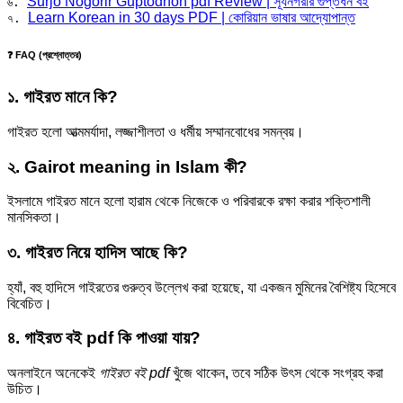
Surjo Nogorir Guptodhon pdf Review | সূর্যনগরীর গুপ্তধন বই
৬. 
Learn Korean in 30 days PDF | কোরিয়ান ভাষার আদ্যোপান্ত
৭. 
❓ FAQ (প্রশ্নোত্তর)
১. গাইরত মানে কি?
গাইরত হলো আত্মমর্যাদা, লজ্জাশীলতা ও ধর্মীয় সম্মানবোধের সমন্বয়।
২. Gairot meaning in Islam কী?
ইসলামে গাইরত মানে হলো হারাম থেকে নিজেকে ও পরিবারকে রক্ষা করার শক্তিশালী
মানসিকতা।
৩. গাইরত নিয়ে হাদিস আছে কি?
হ্যাঁ, বহু হাদিসে গাইরতের গুরুত্ব উল্লেখ করা হয়েছে, যা একজন মুমিনের বৈশিষ্ট্য হিসেবে
বিবেচিত।
৪. গাইরত বই pdf কি পাওয়া যায়?
অনলাইনে অনেকেই
গাইরত বই pdf
খুঁজে থাকেন, তবে সঠিক উৎস থেকে সংগ্রহ করা
উচিত।