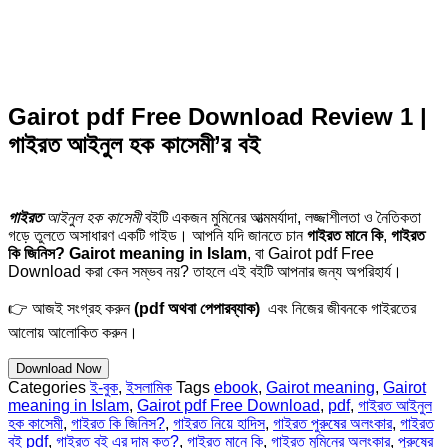
Gairot pdf Free Download Review 1 |
গাইরত আইনুল হক কাসেমী’র বই
গাইরত
আইনুল হক কাসেমী
বইটি একজন মুমিনের আত্মমর্যাদা, লজ্জাশীলতা ও নৈতিকতা
গড়ে তুলতে অসাধারণ একটি গাইড। আপনি যদি জানতে চান
গাইরত মানে কি
,
গাইরত
কি জিনিস?
Gairot meaning in Islam
, বা Gairot pdf Free
Download করা কেন সম্ভব নয়? তাহলে এই বইটি আপনার জন্য অপরিহার্য।
👉 আজই সংগ্রহ করুন
(pdf অথবা পেপারব্যাক)
এবং নিজের জীবনকে গাইরতের
আলোয় আলোকিত করুন।
Download Now
Categories
ই-বুক
,
ইসলামিক
Tags
ebook
,
Gairot meaning
,
Gairot
meaning in Islam
,
Gairot pdf Free Download
,
pdf
,
গাইরত আইনুল
হক কাসেমী
,
গাইরত কি জিনিস?
,
গাইরত নিয়ে হাদিস
,
গাইরত পুরুষের অলংকার
,
গাইরত
বই pdf
,
গাইরত বই এর দাম কত?
,
গাইরত মানে কি
,
গাইরত মুমিনের অলংকার
,
পুরুষের