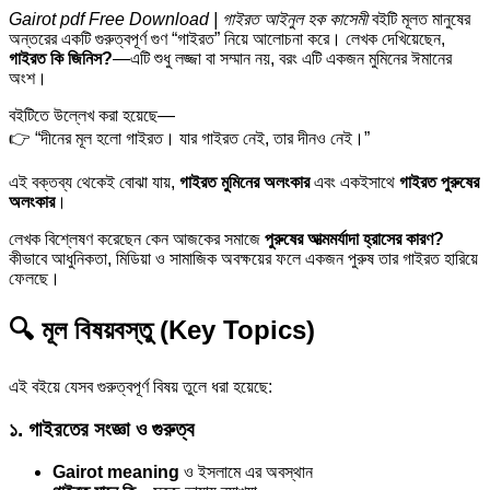
Gairot pdf Free Download | গাইরত আইনুল হক কাসেমী
বইটি মূলত মানুষের
অন্তরের একটি গুরুত্বপূর্ণ গুণ “গাইরত” নিয়ে আলোচনা করে। লেখক দেখিয়েছেন,
গাইরত কি জিনিস?
—এটি শুধু লজ্জা বা সম্মান নয়, বরং এটি একজন মুমিনের ঈমানের
অংশ।
বইটিতে উল্লেখ করা হয়েছে—
👉 “দীনের মূল হলো গাইরত। যার গাইরত নেই, তার দীনও নেই।”
এই বক্তব্য থেকেই বোঝা যায়,
গাইরত মুমিনের অলংকার
এবং একইসাথে
গাইরত পুরুষের
অলংকার
।
লেখক বিশ্লেষণ করেছেন কেন আজকের সমাজে
পুরুষের আত্মমর্যাদা হ্রাসের কারণ?
কীভাবে আধুনিকতা, মিডিয়া ও সামাজিক অবক্ষয়ের ফলে একজন পুরুষ তার গাইরত হারিয়ে
ফেলছে।
🔍 মূল বিষয়বস্তু (Key Topics)
এই বইয়ে যেসব গুরুত্বপূর্ণ বিষয় তুলে ধরা হয়েছে:
১. গাইরতের সংজ্ঞা ও গুরুত্ব
Gairot meaning
ও ইসলামে এর অবস্থান