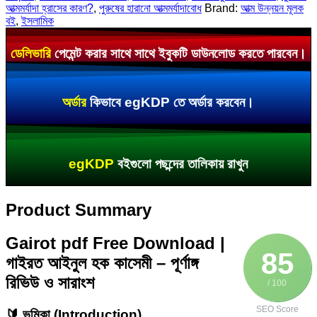
আত্মমর্যাদা হ্রাসের কারণ?
,
পুরুষের হারানো আত্মমর্যাদাবোধ
Brand:
আত্ম উন্নয়ন মূলক
বই
,
ইসলামিক
ডেলিভারি
পেমেন্ট করার সাথে সাথে ইবুকটি ডাউনলোড করতে পারবেন।
অর্ডার
কিভাবে egKDP তে অর্ডার করবেন।
egKDP
বইগুলো পছন্দের তালিকায় রাখুন
Product Summary
Gairot pdf Free Download |
85
গাইরত আইনুল হক কাসেমী – পূর্ণাঙ্গ
রিভিউ ও সারাংশ
/ 100
SEO Score
🔰 ভূমিকা (Introduction)