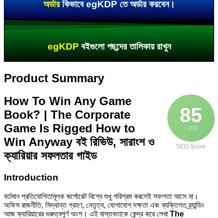
অর্ডার
কিভাবে egKDP তে অর্ডার করবেন।
egKDP
বইগুলো পছন্দের তালিকায় রাখুন
Product Summary
How To Win Any Game
85
Book? | The Corporate
Game Is Rigged How to
/ 100
Win Anyway বই রিভিউ, সারাংশ ও
SEO Score
ক্যারিয়ার সফলতার গাইড
Introduction
বর্তমান প্রতিযোগিতামূলক কর্পোরেট বিশ্বে শুধু পরিশ্রম করলেই সফলতা আসে না।
অফিস রাজনীতি, সিদ্ধান্ত গ্রহণ, নেতৃত্ব, যোগাযোগ দক্ষতা এবং ব্যক্তিগত ব্র্যান্ডিং
আজ ক্যারিয়ারের গুরুত্বপূর্ণ অংশ। এই বাস্তবতাকে কেন্দ্র করে লেখা
The