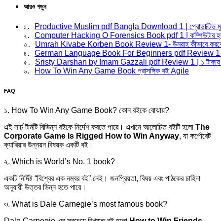
আরও পড়ুন
Productive Muslim pdf Bangla Download 1 | প্রোডাক্টিভ মুস
১. 
Computer Hacking O Forensics Book pdf 1 | কম্পিউটার হ্যা
২. 
Umrah Kivabe Korben Book Review 1- উমরাহ কীভাবে করবে
৩. 
German Language Book For Beginners pdf Review 1 | জার্ম
৪. 
Sristy Darshan by Imam Gazzali pdf Review 1 | ১ টাকায়
৫. 
How To Win Any Game Book প্রাসঙ্গিক বই Agile
৬. 
FAQ
১. How To Win Any Game Book? কোন বইকে বোঝায়?
এই সার্চ টার্মটি বিভিন্ন বইকে নির্দেশ করতে পারে। এখানে আলোচিত বইটি হলো
The
Corporate Game Is Rigged How to Win Anyway
, যা কর্পোরেট
ক্যারিয়ার উন্নয়ন বিষয়ক একটি বই।
২. Which is World’s No. 1 book?
একটি নির্দিষ্ট “বিশ্বের এক নম্বর বই” নেই। জনপ্রিয়তা, বিষয় এবং পাঠকের চাহিদা
অনুযায়ী উত্তর ভিন্ন হতে পারে।
৩. What is Dale Carnegie’s most famous book?
Dale Carnegie-এর সবচেয়ে বিখ্যাত বই হলো
How to Win Friends