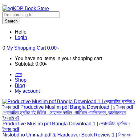
Search
Hello
Login
0
My Shopping Cart
0.00
৳
You have no items in your shopping cart
Subtotal:
0.00
৳
হোম
Shop
Blog
My account
Productive Muslim pdf Bangla Download 1 | প্রোডাক্টিভ মুসলিম ১
টাকায় pdf
Nistobdho Ummah pdf & Hardcover Book Review 1 | নিস্তব্ধ