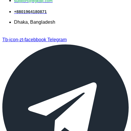
support@egkdp.com
+8801964180871
Dhaka, Bangladesh
Tb-icon-zt-facebbook
Telegram