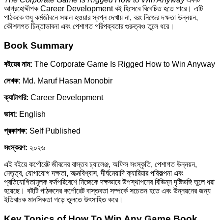
আগ্রহোদ্দীপক Career Development বই হিসেবে বিবেচিত হতে পারে। এটি
পাঠককে শুধু কর্মজীবনে সফল হওয়ার স্বপ্ন দেখায় না, বরং নিজের দক্ষতা উন্নয়ন,
কৌশলগত চিন্তাভাবনা এবং পেশাগত পরিপক্বতার গুরুত্বও তুলে ধরে।
Book Summary
বইয়ের নাম:
The Corporate Game Is Rigged How to Win Anyway
লেখক:
Md. Maruf Hasan Monobir
ক্যাটাগরি:
Career Development
ভাষা:
English
প্রকাশক:
Self Published
সংস্করণ:
২০২৬
এই বইয়ে কর্পোরেট জীবনের বাস্তব চ্যালেঞ্জ, অফিস সংস্কৃতি, পেশাগত উন্নয়ন,
নেতৃত্ব, যোগাযোগ দক্ষতা, আত্মবিশ্বাস, দীর্ঘমেয়াদি ক্যারিয়ার পরিকল্পনা এবং
প্রতিযোগিতামূলক কর্মপরিবেশে নিজেকে দক্ষভাবে উপস্থাপনের বিভিন্ন দৃষ্টিভঙ্গি তুলে ধরা
হয়েছে। বইটি পাঠকদের কর্পোরেট বাস্তবতা সম্পর্কে সচেতন হতে এবং উন্নয়নের জন্য
ইতিবাচক মানসিকতা গড়ে তুলতে উৎসাহিত করে।
Key Topics of How To Win Any Game Book