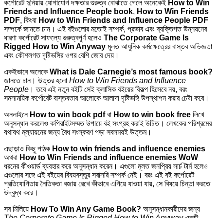
কর্পোরেট দুনিয়ায় যোগাযোগ দক্ষতার গুরুত্ব বোঝাতে গেলে অনেকেই
How to Win
Friends and Influence People book
,
How to Win Friends
PDF
, কিংবা
How to Win Friends and Influence People PDF
সম্পর্কে জানতে চান। এই বইগুলোর মতোই সম্পর্ক, প্রভাব এবং ব্যক্তিগত উন্নয়নের
ধারণা কর্পোরেট সাফল্যে গুরুত্বপূর্ণ হলেও
The Corporate Game Is
Rigged How to Win Anyway
মূলত আধুনিক কর্মক্ষেত্রের বাস্তব অভিজ্ঞতা
এবং কৌশলগত দৃষ্টিভঙ্গির ওপর বেশি জোর দেয়।
একইভাবে অনেকে
What is Dale Carnegie’s most famous book?
জানতে চান। উত্তর হলো
How to Win Friends and Influence
People
। তবে এই নতুন বইটি সেই ক্লাসিক বইয়ের বিকল্প হিসেবে নয়, বরং
সমসাময়িক কর্পোরেট বাস্তবতার আলোকে আলাদা দৃষ্টিভঙ্গি উপস্থাপন করার চেষ্টা করে।
অনলাইনে
How to win book pdf
বা
How to win book free
লিখে
অনুসন্ধান করলেও কপিরাইটসম্মত উপায়ে বই সংগ্রহ করাই উচিত। লেখকের পরিশ্রমের
যথাযথ মূল্যায়নের জন্য বৈধ সংস্করণ পড়া সবসময়ই উত্তম।
এছাড়াও কিছু পাঠক
How to win friends and influence enemies
অথবা
How to Win Friends and influence enemies WoW
ধরনের কীওয়ার্ড ব্যবহার করে অনুসন্ধান করেন। এগুলো মূলত জনপ্রিয় সার্চ টার্ম হলেও
এগুলোর সঙ্গে এই বইয়ের বিষয়বস্তুর সরাসরি সম্পর্ক নেই। বরং এই বই কর্পোরেট
প্রতিযোগিতায় নৈতিকতা বজায় রেখে কীভাবে এগিয়ে যাওয়া যায়, সে বিষয়ে চিন্তা করতে
উদ্বুদ্ধ করে।
সব মিলিয়ে
How To Win Any Game Book?
অনুসন্ধানকারীদের জন্য
The Corporate Game Is Rigged How to Win Anyway
একটি