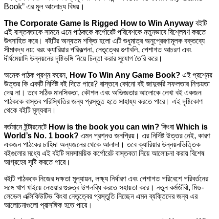
Book” এর মূল আলোচ্য বিষয়।
The Corporate Game Is Rigged How to Win Anyway
বইটি
এই বাস্তবতাকে সামনে এনে পাঠককে কর্পোরেট পরিবেশকে নতুনভাবে বিশ্লেষণ করতে
উৎসাহিত করে। বইটির অন্যতম শক্তি হলো এটি শুধুমাত্র অনুপ্রেরণামূলক বক্তব্যে
সীমাবদ্ধ নয়; বরং ক্যারিয়ার পরিকল্পনা, নেতৃত্বের গুণাবলি, পেশাগত আচরণ এবং
দীর্ঘমেয়াদি উন্নয়নের দৃষ্টিভঙ্গি নিয়ে চিন্তা করার সুযোগ তৈরি করে।
অনেক পাঠক প্রশ্ন করেন,
How To Win Any Game Book?
এই প্রশ্নের
উত্তর কি একটি নির্দিষ্ট বই দিতে পারে? বাস্তবে কোনো বই জাদুকরি সফলতার নিশ্চয়তা
দেয় না। তবে সঠিক মানসিকতা, কৌশল এবং অভিজ্ঞতার আলোকে লেখা বই একজন
পাঠককে বাস্তব পরিস্থিতির জন্য প্রস্তুত হতে সাহায্য করতে পারে। এই দৃষ্টিকোণ
থেকে বইটি মূল্যবান।
বর্তমানে ইন্টারনেটে
How is the book you can win?
কিংবা
Which is
World’s No. 1 book?
এমন প্রশ্নও জনপ্রিয়। এর নির্দিষ্ট উত্তর নেই, কারণ
একজন পাঠকের চাহিদা অন্যজনের থেকে আলাদা। তবে ক্যারিয়ার উন্নয়নভিত্তিক
বইগুলোর মধ্যে এই বইটি সমসাময়িক কর্পোরেট বাস্তবতা নিয়ে আলোচনা করায় বিশেষ
আগ্রহের সৃষ্টি করতে পারে।
বইটি পাঠককে নিজের দক্ষতা মূল্যায়ন, লক্ষ্য নির্ধারণ এবং পেশাগত পরিবেশে পরিবর্তনের
সঙ্গে খাপ খাইয়ে নেওয়ার গুরুত্ব উপলব্ধি করতে সহায়তা করে। নতুন কর্মজীবী, মিড-
লেভেল এক্সিকিউটিভ কিংবা নেতৃত্বের প্রস্তুতি নিচ্ছেন এমন ব্যক্তিদের জন্য এর
আলোচনাগুলো প্রাসঙ্গিক হতে পারে।