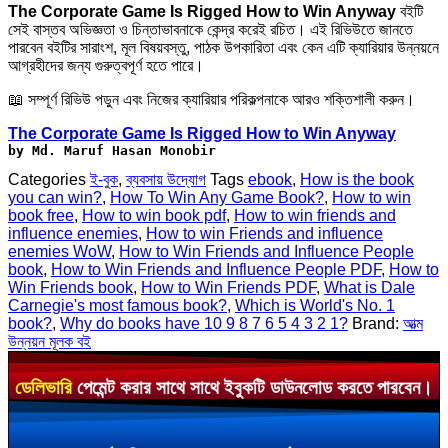
The Corporate Game Is Rigged How to Win Anyway
বইটি
সেই বাস্তব অভিজ্ঞতা ও চিন্তাভাবনাকে কেন্দ্র করেই রচিত। এই রিভিউতে জানতে
পারবেন বইটির সারাংশ, মূল বিষয়বস্তু, পাঠক উপকারিতা এবং কেন এটি ক্যারিয়ার উন্নয়নে
আগ্রহীদের জন্য গুরুত্বপূর্ণ হতে পারে।
📖 সম্পূর্ণ রিভিউ পড়ুন এবং নিজের ক্যারিয়ার পরিকল্পনাকে আরও শক্তিশালী করুন।
The Corporate Game Is Rigged How to Win Anyway
by Md. Maruf Hasan Monobir
Categories
ই-বুক
,
ব্যবসায় উদ্যোগ
Tags
ebook
,
How is the book
you can win?
,
How To Win Any Game Book?
,
How to win
book free
,
How to win book pdf
,
How to win friends and
influence enemies
,
How to win Friends and influence
enemies WoW
,
How to Win Friends and Influence People
book
,
How to Win Friends and Influence People PDF
,
How to
Win Friends book
,
How to Win Friends PDF
,
What is Dale
Carnegie's most famous book?
,
Which is World's No. 1
book?
,
Why do books have 10 9 8 7 6 5 4 3 2 1?
Brand:
আত্ম
উন্নয়ন মূলক বই
ডেলিভারি
পেমেন্ট করার সাথে সাথে ইবুকটি ডাউনলোড করতে পারবেন।