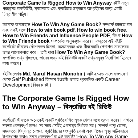
Corporate Game Is Rigged How to Win Anyway
বইটি নতুন
প্রজন্মের চাকরিজীবী, ম্যানেজার এবং ক্যারিয়ার উন্নয়নে আগ্রহীদের জন্য একটি
চিন্তাশীল পাঠ্য।
অনেকে অনলাইনে
How To Win Any Game Book?
সম্পর্কে জানতে চান
এবং একই সঙ্গে
How to win book pdf
,
How to win book free
,
How to Win Friends and Influence People PDF
, কিংবা
How
to Win Friends book
সম্পর্কেও অনুসন্ধান করেন। বাস্তবে এই বইটি
কর্পোরেট জীবনের কৌশলগত চিন্তা, আত্মউন্নয়ন এবং দীর্ঘমেয়াদি পেশাগত সাফল্যের
ওপর আলোকপাত করে। তাই যারা
How To Win Any Game Book?
সম্পর্কিত তথ্য খুঁজছেন, তাদের জন্য এই রিভিউটি একটি তথ্যসমৃদ্ধ নির্দেশিকা হিসেবে
কাজ করবে।
বইটির লেখক
Md. Maruf Hasan Monobir
। এটি ২০২৬ সালে বাংলাদেশ
থেকে Self Published হিসেবে ইংরেজি ভাষায় প্রকাশিত একটি Career
Development বিষয়ক বই।
The Corporate Game Is Rigged How
to Win Anyway – বিস্তারিত বই রিভিউ
কর্পোরেট জীবনকে অনেকেই একটি প্রতিযোগিতামূলক খেলার সঙ্গে তুলনা করেন। এখানে
দক্ষতা গুরুত্বপূর্ণ হলেও সব সময় সেটিই একমাত্র নির্ধারক নয়। সম্পর্ক গড়ে তোলা,
সময়মতো সিদ্ধান্ত নেওয়া, প্রতিষ্ঠানের সংস্কৃতি বোঝা এবং নিজের মূল্য সঠিকভাবে
উপস্থাপন করাও সমান গুরুত্বপূর্ণ যা এই কনটেন্ট “How To Win Any Game