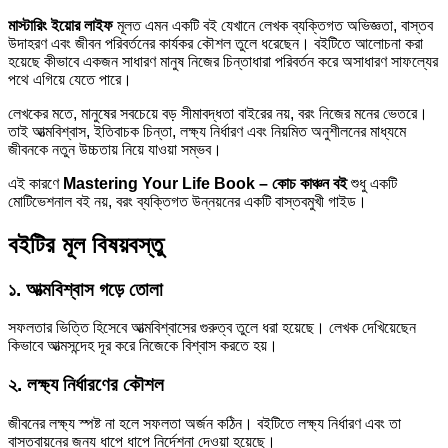
মাস্টারিং ইয়োর লাইফ
মূলত এমন একটি বই যেখানে লেখক ব্যক্তিগত অভিজ্ঞতা, বাস্তব
উদাহরণ এবং জীবন পরিবর্তনের কার্যকর কৌশল তুলে ধরেছেন। বইটিতে আলোচনা করা
হয়েছে কীভাবে একজন সাধারণ মানুষ নিজের চিন্তাধারা পরিবর্তন করে অসাধারণ সাফল্যের
পথে এগিয়ে যেতে পারে।
লেখকের মতে, মানুষের সবচেয়ে বড় সীমাবদ্ধতা বাইরের নয়, বরং নিজের মনের ভেতরে।
তাই আত্মবিশ্বাস, ইতিবাচক চিন্তা, লক্ষ্য নির্ধারণ এবং নিয়মিত অনুশীলনের মাধ্যমে
জীবনকে নতুন উচ্চতায় নিয়ে যাওয়া সম্ভব।
এই কারণে
Mastering Your Life Book – কোচ কাঞ্চন বই
শুধু একটি
মোটিভেশনাল বই নয়, বরং ব্যক্তিগত উন্নয়নের একটি বাস্তবমুখী গাইড।
বইটির মূল বিষয়বস্তু
১. আত্মবিশ্বাস গড়ে তোলা
সফলতার ভিত্তি হিসেবে আত্মবিশ্বাসের গুরুত্ব তুলে ধরা হয়েছে। লেখক দেখিয়েছেন
কিভাবে আত্মসন্দেহ দূর করে নিজেকে বিশ্বাস করতে হয়।
২. লক্ষ্য নির্ধারণের কৌশল
জীবনের লক্ষ্য স্পষ্ট না হলে সফলতা অর্জন কঠিন। বইটিতে লক্ষ্য নির্ধারণ এবং তা
বাস্তবায়নের জন্য ধাপে ধাপে নির্দেশনা দেওয়া হয়েছে।