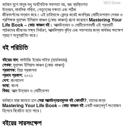
SEO Score
বর্তমান যুগে মানুষ শুধু অর্থনৈতিক সফলতা নয়, বরং ব্যক্তিগত
উন্নয়ন, মানসিক শক্তি, নেতৃত্বের দক্ষতা এবং সঠিক
জীবনদর্শনের সন্ধান করে। এই চাহিদাকে কেন্দ্র করেই জনপ্রিয় মোটিভেশনাল লেখক ও
প্রশিক্ষক মুহাম্মদ ইলিয়াস কাঞ্চন (কোচ কাঞ্চন) রচনা করেছেন
Mastering Your
Life Book – কোচ কাঞ্চন বই
। আত্মউন্নয়ন ও মোটিভেশনধর্মী এই গ্রন্থটি
পাঠকদের জীবনের লক্ষ্য নির্ধারণ, আত্মবিশ্বাস বৃদ্ধি এবং সফলতার জন্য কার্যকর পদক্ষেপ
গ্রহণে অনুপ্রাণিত করে।
বই পরিচিতি
বইয়ের নাম:
মাস্টারিং ইয়োর লাইফ (হার্ডকভার)
লেখক:
মুহাম্মদ ইলিয়াস কাঞ্চন (কোচ কাঞ্চন)
প্রকাশক:
হিয়া প্রকাশনা
প্রথম প্রকাশ:
২০২১
দেশ:
বাংলাদেশ
ভাষা:
বাংলা
বিষয়:
আত্ম উন্নয়ন ও মোটিভেশন
বর্তমানে যারা জানতে চান
সেরা আত্মউন্নয়নমূলক বই কোনটি?
, তাদের জন্য
Mastering Your Life Book – কোচ কাঞ্চন বই
একটি গুরুত্বপূর্ণ সংযোজন
হিসেবে বিবেচিত হতে পারে।
বইয়ের সারসংক্ষেপ