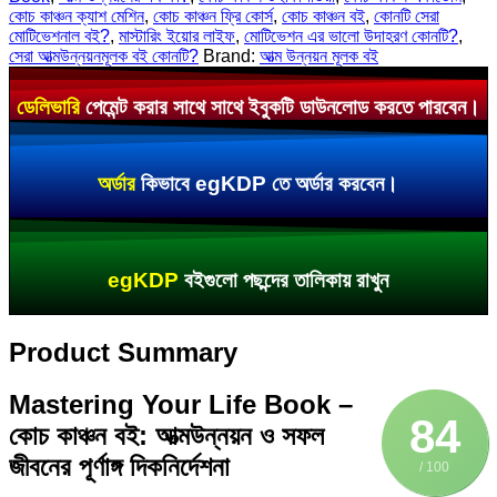
কোচ কাঞ্চন ক্যাশ মেশিন
,
কোচ কাঞ্চন ফ্রি কোর্স
,
কোচ কাঞ্চন বই
,
কোনটি সেরা
মোটিভেশনাল বই?
,
মাস্টারিং ইয়োর লাইফ
,
মোটিভেশন এর ভালো উদাহরণ কোনটি?
,
সেরা আত্মউন্নয়নমূলক বই কোনটি?
Brand:
আত্ম উন্নয়ন মূলক বই
ডেলিভারি
পেমেন্ট করার সাথে সাথে ইবুকটি ডাউনলোড করতে পারবেন।
অর্ডার
কিভাবে egKDP তে অর্ডার করবেন।
egKDP
বইগুলো পছন্দের তালিকায় রাখুন
Product Summary
Mastering Your Life Book –
84
কোচ কাঞ্চন বই: আত্মউন্নয়ন ও সফল
জীবনের পূর্ণাঙ্গ দিকনির্দেশনা
/ 100