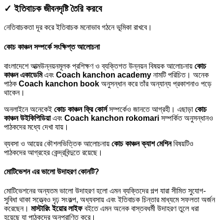
✓ ইতিবাচক জীবনদৃষ্টি তৈরি করবে
নেতিবাচকতা দূর করে ইতিবাচক মনোভাব গঠনে ভূমিকা রাখবে।
কোচ কাঞ্চন সম্পর্কে সংক্ষিপ্ত আলোচনা
বাংলাদেশে আত্মউন্নয়নমূলক প্রশিক্ষণ ও ব্যক্তিগত উন্নয়ন বিষয়ক আলোচনায়
কোচ
কাঞ্চন একাডেমি
এবং
Coach kanchon academy
নামটি পরিচিত। অনেক
পাঠক
Coach kanchon book
অনুসন্ধান করে তাঁর অন্যান্য প্রকাশনাও পড়ে
থাকেন।
অনলাইনে অনেকেই
কোচ কাঞ্চন ফ্রি কোর্স
সম্পর্কেও জানতে আগ্রহী। এছাড়া
কোচ
কাঞ্চন উইকিপিডিয়া
এবং
Coach kanchon rokomari
সম্পর্কিত অনুসন্ধানও
পাঠকদের মধ্যে দেখা যায়।
ব্যবসা ও আয়ের কৌশলভিত্তিক আলোচনায়
কোচ কাঞ্চন ক্যাশ মেশিন
বিষয়টিও
পাঠকদের আগ্রহের কেন্দ্রবিন্দুতে রয়েছে।
মোটিভেশন এর ভালো উদাহরণ কোনটি?
মোটিভেশনের অন্যতম ভালো উদাহরণ হলো এমন ব্যক্তিদের গল্প যারা সীমিত সুযোগ-
সুবিধা থাকা সত্ত্বেও দৃঢ় সংকল্প, অধ্যবসায় এবং ইতিবাচক চিন্তার মাধ্যমে সফলতা অর্জন
করেছেন।
মাস্টারিং ইয়োর লাইফ
বইতে এমন অনেক বাস্তবধর্মী উদাহরণ তুলে ধরা
হয়েছে যা পাঠকদের অনুপ্রাণিত করে।