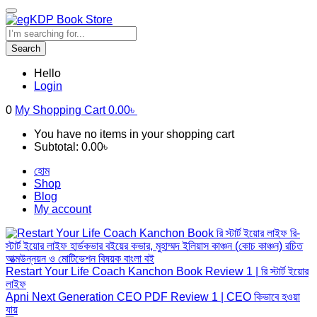
Search
Hello
Login
0
My Shopping Cart
0.00
৳
You have no items in your shopping cart
Subtotal:
0.00
৳
হোম
Shop
Blog
My account
Restart Your Life Coach Kanchon Book Review 1 | রি স্টার্ট ইয়োর
লাইফ
Apni Next Generation CEO PDF Review 1 | CEO কিভাবে হওয়া
যায়