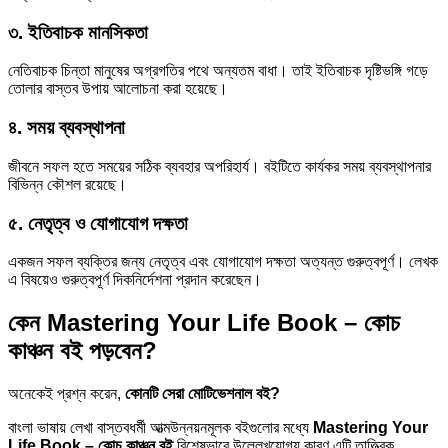
৩. ইতিবাচক মানসিকতা
নেতিবাচক চিন্তা মানুষের অগ্রগতির পথে অন্যতম বাধা। তাই ইতিবাচক দৃষ্টিভঙ্গি গড়ে
তোলার বাস্তব উপায় আলোচনা করা হয়েছে।
৪. সময় ব্যবস্থাপনা
জীবনে সফল হতে সময়ের সঠিক ব্যবহার অপরিহার্য। বইটিতে কার্যকর সময় ব্যবস্থাপনার
বিভিন্ন কৌশল রয়েছে।
৫. নেতৃত্ব ও যোগাযোগ দক্ষতা
একজন সফল ব্যক্তির জন্য নেতৃত্ব এবং যোগাযোগ দক্ষতা অত্যন্ত গুরুত্বপূর্ণ। লেখক
এ বিষয়েও গুরুত্বপূর্ণ দিকনির্দেশনা প্রদান করেছেন।
কেন Mastering Your Life Book – কোচ
কাঞ্চন বই পড়বেন?
অনেকেই প্রশ্ন করেন,
কোনটি সেরা মোটিভেশনাল বই?
বাংলা ভাষায় লেখা বাস্তবধর্মী আত্মউন্নয়নমূলক বইগুলোর মধ্যে
Mastering Your
Life Book – কোচ কাঞ্চন বই
বিশেষভাবে উল্লেখযোগ্য কারণ এটি তাত্ত্বিক