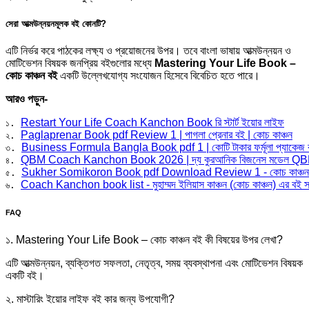
সেরা আত্মউন্নয়নমূলক বই কোনটি?
এটি নির্ভর করে পাঠকের লক্ষ্য ও প্রয়োজনের উপর। তবে বাংলা ভাষায় আত্মউন্নয়ন ও
মোটিভেশন বিষয়ক জনপ্রিয় বইগুলোর মধ্যে
Mastering Your Life Book –
কোচ কাঞ্চন বই
একটি উল্লেখযোগ্য সংযোজন হিসেবে বিবেচিত হতে পারে।
আরও পড়ুন-
Restart Your Life Coach Kanchon Book রি স্টার্ট ইয়োর লাইফ
১. 
Paglaprenar Book pdf Review 1 | পাগলা প্রেনার বই | কোচ কাঞ্চন
২. 
Business Formula Bangla Book pdf 1 | কোটি টাকার ফর্মূলা প্যাকেজ 
৩. 
QBM Coach Kanchon Book 2026 | দ্য কুরআনিক বিজনেস মডেল QB
৪. 
Sukher Somikoron Book pdf Download Review 1 - কোচ কাঞ্চন
৫. 
Coach Kanchon book list - মুহাম্মদ ইলিয়াস কাঞ্চন (কোচ কাঞ্চন) এর বই স
৬. 
FAQ
১. Mastering Your Life Book – কোচ কাঞ্চন বই কী বিষয়ের উপর লেখা?
এটি আত্মউন্নয়ন, ব্যক্তিগত সফলতা, নেতৃত্ব, সময় ব্যবস্থাপনা এবং মোটিভেশন বিষয়ক
একটি বই।
২. মাস্টারিং ইয়োর লাইফ বই কার জন্য উপযোগী?