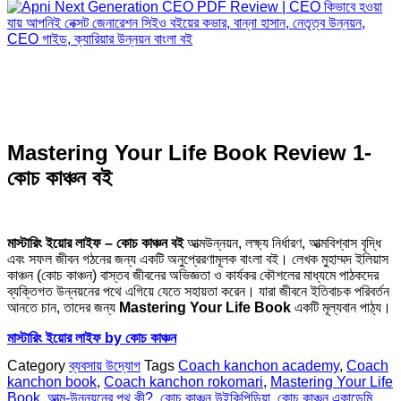
Mastering Your Life Book Review 1-
কোচ কাঞ্চন বই
মাস্টারিং ইয়োর লাইফ – কোচ কাঞ্চন বই
আত্মউন্নয়ন, লক্ষ্য নির্ধারণ, আত্মবিশ্বাস বৃদ্ধি
এবং সফল জীবন গঠনের জন্য একটি অনুপ্রেরণামূলক বাংলা বই। লেখক মুহাম্মদ ইলিয়াস
কাঞ্চন (কোচ কাঞ্চন) বাস্তব জীবনের অভিজ্ঞতা ও কার্যকর কৌশলের মাধ্যমে পাঠকদের
ব্যক্তিগত উন্নয়নের পথে এগিয়ে যেতে সহায়তা করেন। যারা জীবনে ইতিবাচক পরিবর্তন
আনতে চান, তাদের জন্য
Mastering Your Life Book
একটি মূল্যবান পাঠ্য।
মাস্টারিং ইয়োর লাইফ by কোচ কাঞ্চন
Category
ব্যবসায় উদ্যোগ
Tags
Coach kanchon academy
,
Coach
kanchon book
,
Coach kanchon rokomari
,
Mastering Your Life
Book
,
আত্ম-উন্নয়নের পথ কী?
,
কোচ কাঞ্চন উইকিপিডিয়া
,
কোচ কাঞ্চন একাডেমি
,