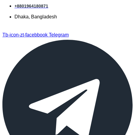
+8801964180871
Dhaka, Bangladesh
Tb-icon-zt-facebbook
Telegram