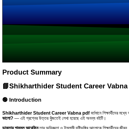
Product Summary
📘Shikharthider Student Career Vabna pdf / শিক
🟢 Introduction
Shikharthider Student Career Vabna pdf
বর্তমানে শিক্ষার্থীদের মধ্
ভালো?
— এই প্রশ্নের উত্তর খুঁজতেই লেখা হয়েছে এই অনন্য বইটি।
ডাক্তার শামসুল আরেফিন
তার অভিজ্ঞতা ও ইসলামী দৃষ্টিভঙ্গির আলোকে শিক্ষার্থীদের জীবন,