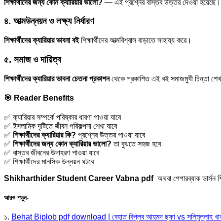
শিক্ষার্থীদের জন্য কোন ক্যারিয়ার ভালো?
— এই প্রশ্নের বাস্তব উত্তর দেওয়া হয়েছে।
৪. আত্মউন্নয়ন ও লক্ষ্য নির্ধারণ
শিক্ষার্থীদের ক্যারিয়ার ভাবনা বই
শিক্ষার্থীদের আত্মবিশ্বাস বাড়াতে সাহায্য করে।
৫. সমাজ ও দায়িত্ব
শিক্ষার্থীদের ক্যারিয়ার ভাবনা চেতনা প্রকাশন
থেকে প্রকাশিত এই বই সমাজমুখী চিন্তা শে
🎯 Reader Benefits
✅ ক্যারিয়ার সম্পর্কে পরিষ্কার ধারণা পাওয়া যাবে
✅ ইসলামিক দৃষ্টিতে জীবন পরিকল্পনা শেখা যাবে
✅
শিক্ষার্থীদের ক্যারিয়ার কি?
প্রশ্নের উত্তর পাওয়া যাবে
✅
শিক্ষার্থীদের জন্য কোন ক্যারিয়ার ভালো?
তা বুঝতে সহজ হবে
✅ বাস্তব জীবনের উদাহরণ পাওয়া যাবে
✅ শিক্ষার্থীদের মানসিক উন্নয়ন ঘটবে
Shikharthider Student Career Vabna pdf
অথবা পেপারব্যাক ভার্সন 
আরও পড়ুন-
১.
Behat Biplob pdf download | বেহাত বিপ্লব আহমদ ছফা vs সলিমুল্লাহ খা