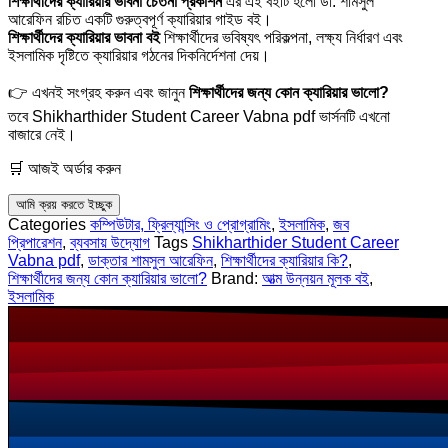
শিক্ষার্থীদের ক্যারিয়ার ভাবনা চেতনা প্রকাশন
এর এই বইটি হলো ডা. শামসুল
আরেফিন রচিত একটি গুরুত্বপূর্ণ ক্যারিয়ার গাইড বই।
শিক্ষার্থীদের ক্যারিয়ার ভাবনা বই
শিক্ষার্থীদের ভবিষ্যৎ পরিকল্পনা, লক্ষ্য নির্ধারণ এবং
ইসলামিক দৃষ্টিতে ক্যারিয়ার গঠনের দিকনির্দেশনা দেয়।
👉 এখনই সংগ্রহ করুন এবং জানুন
শিক্ষার্থীদের জন্য কোন ক্যারিয়ার ভালো?
তবে Shikharthider Student Career Vabna pdf ভার্সনটি এখনো
বাজারে নেই।
🛒 আজই অর্ডার করুন
আমি ক্রয় করতে ইচ্ছুক
Categories
কম্পিউটার, ফ্রিল্যান্সিং ও প্রোগ্রামিং
,
ইসলামিক
,
জব
প্রিপারেশন
,
ব্যবসায় উদ্যোগ
Tags
Shikharthider Student Career
Vabna pdf
,
ডাক্তার শামসুল আরেফিন
,
শিক্ষার্থীদের ক্যারিয়ার কি?
,
শিক্ষার্থীদের জন্য কোন ক্যারিয়ার ভালো?
Brand:
আত্ম উন্নয়ন মূলক বই
,
ইসলামিক