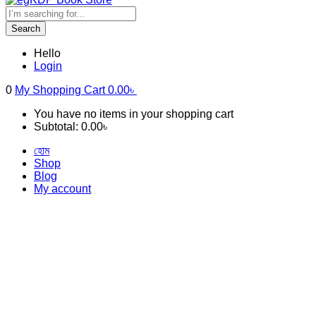
Search
Hello
Login
0
My Shopping Cart
0.00
৳
You have no items in your shopping cart
Subtotal:
0.00
৳
হোম
Shop
Blog
My account