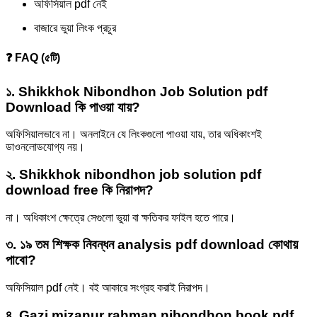
অফিসিয়াল pdf নেই
বাজারে ভুয়া লিংক প্রচুর
❓ FAQ (৫টি)
১. Shikkhok Nibondhon Job Solution pdf
Download কি পাওয়া যায়?
অফিসিয়ালভাবে না। অনলাইনে যে লিংকগুলো পাওয়া যায়, তার অধিকাংশই
ডাওনলোডযোগ্য নয়।
২. Shikkhok nibondhon job solution pdf
download free কি নিরাপদ?
না। অধিকাংশ ক্ষেত্রে সেগুলো ভুয়া বা ক্ষতিকর ফাইল হতে পারে।
৩. ১৯ তম শিক্ষক নিবন্ধন analysis pdf download কোথায়
পাবো?
অফিসিয়াল pdf নেই। বই আকারে সংগ্রহ করাই নিরাপদ।
৪. Gazi mizanur rahman nibondhon book pdf