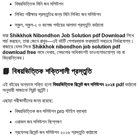
বিষয়ভিত্তিক মিনি জব সলিউশন
লিখিত পরীক্ষার প্রস্তুতির জন্য মিনি লিখিত জব সলিউশন
স্কুল, স্কুল-২ ও কলেজ পর্যায়ের আলাদা প্রস্তুতি কাঠামো
যারা
Shikkhok Nibondhon Job Solution pdf Download
লিখে
সার্চ করছেন, তারা জেনে রাখুন—এই বইটি পেপারব্যাক ফরম্যাটে সবচেয়ে নির্ভরযোগ্য।
বাজারে যেসব লিংক
Shikkhok nibondhon job solution pdf
download free
নামে দেখায়, সেগুলোর অধিকাংশই ডাওনলোডযোগ্য নয় বা
বিভ্রান্তিকর।
📘 বিষয়ভিত্তিক শক্তিশালী প্রস্তুতি
এই বইয়ের অন্যতম শক্তি হলো
বিষয়ভিত্তিক রিসেন্ট জব সলিউশন ২০২৪ pdf
কাঠামো
অনুযায়ী সাজানো প্রিন্ট কন্টেন্ট।
এছাড়া পরীক্ষার্থীদের জন্য রয়েছে:
বিষয়ভিত্তিক জব সলিউশন pro স্টাইল ব্যাখ্যা
ওরাকল জব সলিউশন বিশ্লেষণ
প্রফেসর রিসেন্ট জব সলিউশন ২০২৬ প্রস্তুতি কাঠামো