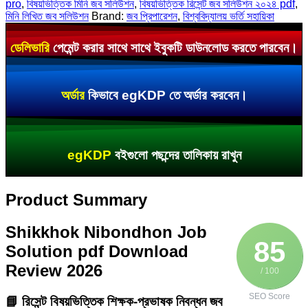
pro
,
বিষয়ভিত্তিক মিনি জব সলিউশন
,
বিষয়ভিত্তিক রিসেন্ট জব সলিউশন ২০২৪ pdf
,
মিনি লিখিত জব সলিউশন
Brand:
জব প্রিপারেশন
,
বিশ্ববিদ্যালয় ভর্তি সহায়িকা
ডেলিভারি
পেমেন্ট করার সাথে সাথে ইবুকটি ডাউনলোড করতে পারবেন।
অর্ডার
কিভাবে egKDP তে অর্ডার করবেন।
egKDP
বইগুলো পছন্দের তালিকায় রাখুন
Product Summary
Shikkhok Nibondhon Job
85
Solution pdf Download
Review 2026
/ 100
SEO Score
📘 রিসেন্ট বিষয়ভিত্তিক শিক্ষক-প্রভাষক নিবন্ধন জব