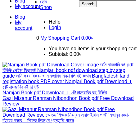
Blog
হোম
Search
My account
Shop
Blog
Hello
My
Login
account
0
My Shopping Cart
0.00
৳
You have no items in your shopping cart
Subtotal:
0.00
৳
Namjari Book pdf Download । ৫টি নামজারির বই রিভিউ
Gazi Mizanur Rahman Nibondhon Book pdf Free Download
Review