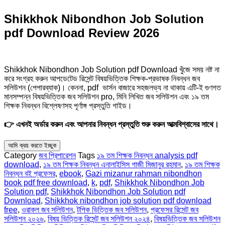
Shikkhok Nibondhon Job Solution
pdf Download Review 2026
Shikkhok Nibondhon Job Solution pdf Download খুঁজে সময় নষ্ট না
করে সংগ্রহ করুন আপডেটেড রিসেন্ট বিষয়ভিত্তিক শিক্ষক-প্রভাষক নিবন্ধন জব
সলিউশন (পেপারব্যাক)। কেননা, pdf ভার্সন বাজারে সহজলভ্য না থাকায় এটি-ই গুণগত
মানসম্পন্ন বিষয়ভিত্তিক জব সলিউশন pro, মিনি লিখিত জব সলিউশন এবং ১৯ তম
শিক্ষক নিবন্ধন বিশ্লেষণসহ পূর্ণাঙ্গ প্রস্তুতি গাইড।
👉 এখনই অর্ডার করুন এবং আপনার নিবন্ধন প্রস্তুতি শুরু করুন আত্মবিশ্বাসের সাথে।
আমি ক্রয় করতে ইচ্ছুক
Category
জব প্রিপারেশন
Tags
১৯ তম শিক্ষক নিবন্ধন analysis pdf
download
,
১৯ তম শিক্ষক নিবন্ধন এনালাইসিস গাজী মিজানুর রহমান
,
১৯ তম শিক্ষক
নিবন্ধন বই প্রফেসর
,
ebook
,
Gazi mizanur rahman nibondhon
book pdf free download
,
k
,
pdf
,
Shikkhok Nibondhon Job
Solution pdf
,
Shikkhok Nibondhon Job Solution pdf
Download
,
Shikkhok nibondhon job solution pdf download
free
,
ওরাকল জব সলিউশন
,
টপিক ভিত্তিক জব সলিউশন
,
প্রফেসর রিসেন্ট জব
সলিউশন ২০২৬
,
বিষয় ভিত্তিক রিসেন্ট জব সলিউশন ২০২৪
,
বিষয়ভিত্তিক জব সলিউশন