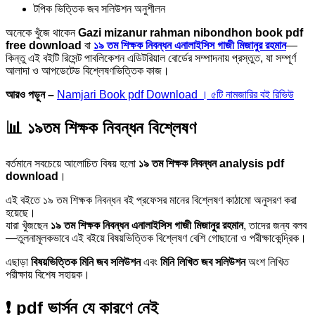
টপিক ভিত্তিক জব সলিউশন অনুশীলন
অনেকে খুঁজে থাকেন
Gazi mizanur rahman nibondhon book pdf
free download
বা
১৯ তম শিক্ষক নিবন্ধন এনালাইসিস গাজী মিজানুর রহমান
—
কিন্তু এই বইটি রিসেন্ট পাবলিকেশন এডিটরিয়াল বোর্ডের সম্পাদনায় প্রস্তুত, যা সম্পূর্ণ
আলাদা ও আপডেটেড বিশ্লেষণভিত্তিক কাজ।
আরও পড়ুন –
Namjari Book pdf Download । ৫টি নামজারির বই রিভিউ
📊 ১৯তম শিক্ষক নিবন্ধন বিশ্লেষণ
বর্তমানে সবচেয়ে আলোচিত বিষয় হলো
১৯ তম শিক্ষক নিবন্ধন analysis pdf
download
।
এই বইতে ১৯ তম শিক্ষক নিবন্ধন বই প্রফেসর মানের বিশ্লেষণ কাঠামো অনুসরণ করা
হয়েছে।
যারা খুঁজছেন
১৯ তম শিক্ষক নিবন্ধন এনালাইসিস গাজী মিজানুর রহমান
, তাদের জন্য বলব
—তুলনামূলকভাবে এই বইয়ে বিষয়ভিত্তিক বিশ্লেষণ বেশি গোছানো ও পরীক্ষাকেন্দ্রিক।
এছাড়া
বিষয়ভিত্তিক মিনি জব সলিউশন
এবং
মিনি লিখিত জব সলিউশন
অংশ লিখিত
পরীক্ষায় বিশেষ সহায়ক।
❗ pdf ভার্সন যে কারণে নেই