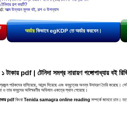
,
টেনিদার গল্প কয়টি?
d:
আত্ম উন্নয়ন মূলক বই
,
গল্প ও উপন্যাস
ে
অর্ডার
কিভাবে egKDP তে অর্ডার করবেন।
ায় pdf | টেনিদা সমগ্র নারায়ণ গঙ্গোপাধ্যায় বই রি
র প্রজন্ম পাঠকদের হাসিয়েছে, আনন্দ দিয়েছে এবং বন্ধুত্বের অনন্য উদাহরণ তৈরি করেছে।
 ও তার বন্ধুদের অবিস্মরণীয় অভিযান একত্রে স্থান পেয়েছে।
াকায় pdf
কিংবা
Tenida samagra online reading
সম্পর্কে জানতে চান। ত