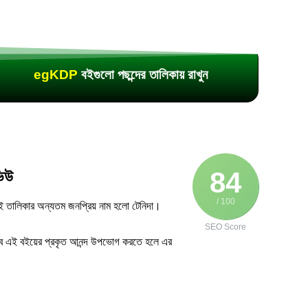
egKDP
বইগুলো পছন্দের তালিকায় রাখুন
84
ভিউ
/ 100
 সেই তালিকার অন্যতম জনপ্রিয় নাম হলো টেনিদা।
SEO Score
বে এই বইয়ের প্রকৃত আনন্দ উপভোগ করতে হলে এর