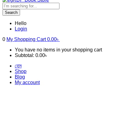
Search
Hello
Login
0
My Shopping Cart
0.00
৳
You have no items in your shopping cart
Subtotal:
0.00
৳
হোম
Shop
Blog
My account