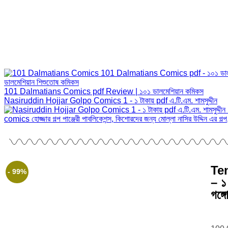
101 Dalmatians Comics pdf Review | ১০১ ডালমেশিয়ান কমিকস
Nasiruddin Hojjar Golpo Comics 1 - ১ টাকায় pdf এ.টি.এম. শামসুদ্দীন
Te
- 99%
– ১ 
গঙ্গো