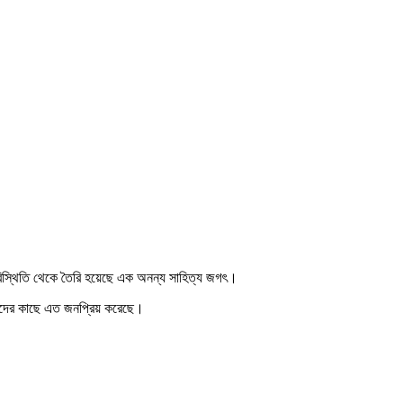
 পরিস্থিতি থেকে তৈরি হয়েছে এক অনন্য সাহিত্য জগৎ।
কদের কাছে এত জনপ্রিয় করেছে।