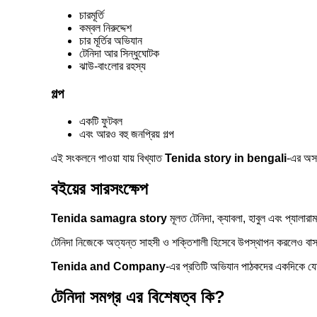
চারমূর্তি
কম্বল নিরুদ্দেশ
চার মূর্তির অভিযান
টেনিদা আর সিন্ধুঘোটক
ঝাউ-বাংলোর রহস্য
গল্প
একটি ফুটবল
এবং আরও বহু জনপ্রিয় গল্প
এই সংকলনে পাওয়া যায় বিখ্যাত
Tenida story in bengali
-এর অস
বইয়ের সারসংক্ষেপ
Tenida samagra story
মূলত টেনিদা, ক্যাবলা, হাবুল এবং প্যালা
টেনিদা নিজেকে অত্যন্ত সাহসী ও শক্তিশালী হিসেবে উপস্থাপন করলেও বাস
Tenida and Company
-এর প্রতিটি অভিযান পাঠকদের একদিকে যেমন
টেনিদা সমগ্র এর বিশেষত্ব কি?