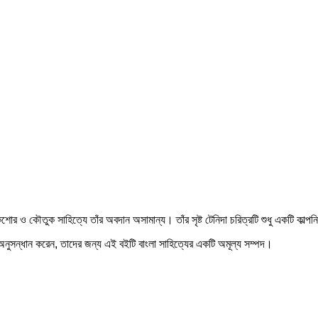
শোর ও কৌতুক সাহিত্যে তাঁর অবদান অসামান্য। তাঁর সৃষ্ট টেনিদা চরিত্রটি শুধু একটি কাল্প
 অনুসন্ধান করেন, তাদের জন্য এই বইটি বাংলা সাহিত্যের একটি অমূল্য সম্পদ।