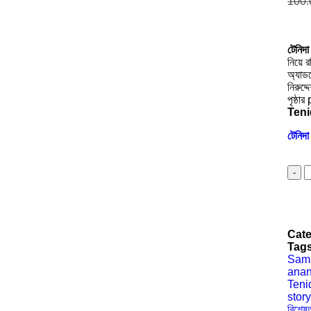
100.
টেনিদা
নিয়ে 
অ্যাডভ
নিরুদ্
পৃষ্ঠা
Teni
টেনিদা
Cate
Tag
Sam
anan
Teni
story
বিশেষ