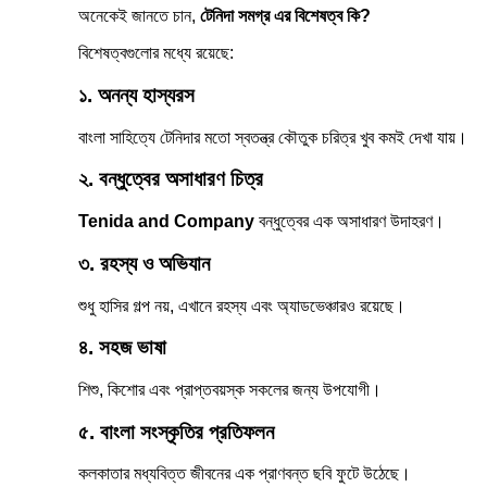
অনেকেই জানতে চান,
টেনিদা সমগ্র এর বিশেষত্ব কি?
বিশেষত্বগুলোর মধ্যে রয়েছে:
১. অনন্য হাস্যরস
বাংলা সাহিত্যে টেনিদার মতো স্বতন্ত্র কৌতুক চরিত্র খুব কমই দেখা যায়।
২. বন্ধুত্বের অসাধারণ চিত্র
Tenida and Company
বন্ধুত্বের এক অসাধারণ উদাহরণ।
৩. রহস্য ও অভিযান
শুধু হাসির গল্প নয়, এখানে রহস্য এবং অ্যাডভেঞ্চারও রয়েছে।
৪. সহজ ভাষা
শিশু, কিশোর এবং প্রাপ্তবয়স্ক সকলের জন্য উপযোগী।
৫. বাংলা সংস্কৃতির প্রতিফলন
কলকাতার মধ্যবিত্ত জীবনের এক প্রাণবন্ত ছবি ফুটে উঠেছে।