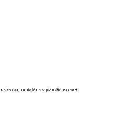
নিক চরিত্র নয়, বরং বাঙালির সাংস্কৃতিক ঐতিহ্যের অংশ।