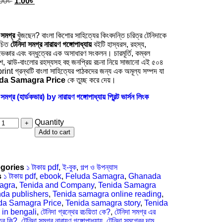
00
৳
1.00
৳
 সমগ্র
খুঁজছেন? বাংলা কিশোর সাহিত্যের কিংবদন্তি চরিত্র টেনিদাকে
রচিত
টেনিদা সমগ্র নারায়ণ গঙ্গোপাধ্যায়
বইটি হাস্যরস, রহস্য,
েঞ্চার এবং বন্ধুত্বের এক অসাধারণ সংকলন। চারমূর্তি, কম্বল
দেশ, ঝাউ-বাংলোর রহস্যসহ বহু জনপ্রিয় রচনা নিয়ে সাজানো এই ৫০৪
র print গ্রন্থটি বাংলা সাহিত্যের পাঠকদের জন্য এক অমূল্য সম্পদ যা
da Samagra Price
কে তুচ্ছ করে দেয়।
 সমগ্র (হার্ডকভার) by নারায়ণ গঙ্গোপাধ্যায় প্রিন্ট ভার্সন লিংক
Quantity
Add to cart
gories
১ টাকায় pdf
,
ই-বুক
,
গল্প ও উপন্যাস
s
১ টাকায় pdf
,
ebook
,
Feluda Samagra
,
Ghanada
agra
,
Tenida and Company
,
Tenida Samagra
da publishers
,
Tenida samagra online reading
,
da Samagra Price
,
Tenida samagra story
,
Tenida
 in bengali
,
টেনিদা গ্রন্থের রচয়িতা কে?
,
টেনিদা সমগ্র এর
ত্ব কি?
,
টেনিদা সমগ্র নারায়ণ গঙ্গোপাধ্যায়
,
টেনিদা সমগ্রের দাম