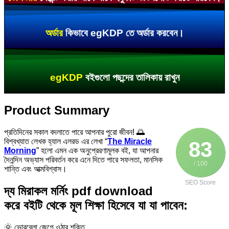
অর্ডার
কিভাবে egKDP তে অর্ডার করবেন।
egKDP
বইগুলো পছন্দের তালিকায় রাখুন
Product Summary
প্রতিদিনের সকাল বদলাতে পারে আপনার পুরো জীবন! 🌅
বিশ্বখ্যাত লেখক হ্যাল এলরড এর লেখা “
The Miracle
83
Morning
” হলো এমন এক অনুপ্রেরণামূলক বই, যা আপনার
দৈনন্দিন অভ্যাস পরিবর্তন করে এনে দিতে পারে সফলতা, মানসিক
/ 100
শান্তি এবং আত্মবিশ্বাস।
SEO Score
দ্য মিরাকল মর্নিং pdf download
করে বইটি থেকে মূল শিক্ষা হিসেবে যা যা পাবেন:
🌞 ভোরবেলা জেগে ওঠার শক্তি