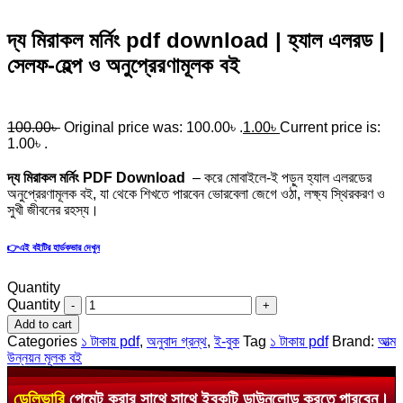
দ্য মিরাকল মর্নিং pdf download | হ্যাল এলরড |
সেলফ-হেল্প ও অনুপ্রেরণামূলক বই
100.00
৳
Original price was: 100.00৳ .
1.00
৳
Current price is:
1.00৳ .
দ্য মিরাকল মর্নিং PDF Download
– করে মোবাইলে-ই পড়ুন হ্যাল এলরডের
অনুপ্রেরণামূলক বই, যা থেকে শিখতে পারবেন ভোরবেলা জেগে ওঠা, লক্ষ্য স্থিরকরণ ও
সুখী জীবনের রহস্য।
👉এই বইটির হার্ডকভার দেখুন
Quantity
Quantity
Add to cart
Categories
১ টাকায় pdf
,
অনুবাদ গ্রন্থ
,
ই-বুক
Tag
১ টাকায় pdf
Brand:
আত্ম
উন্নয়ন মূলক বই
ডেলিভারি
পেমেন্ট করার সাথে সাথে ইবুকটি ডাউনলোড করতে পারবেন।