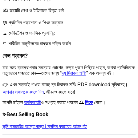
✍️ ডায়েরি লেখা ও ইতিবাচক চিন্তা চর্চা
📖 প্রতিদিন পড়াশোনা ও শিখন অভ্যাস
🧘 মেডিটেশন ও মানসিক প্রশান্তি
🏃 শারীরিক অনুশীলনের মাধ্যমে শক্তি অর্জন
কেন পড়বেন?
যারা সময় ব্যবস্থাপনায় সমস্যায় ভোগেন, লক্ষ্য পূরণে পিছিয়ে পড়েন, অথবা প্রতিদিনকে
নতুনভাবে সাজাতে চান—তাদের জন্য “
দ্য মিরাকল মর্নিং
” এক অনন্য বই।
👉 এখন সহজেই পাওয়া যাচ্ছে দ্য মিরাকল মর্নিং PDF download সুবিধাসহ।
আপনার সকালকে বদলে দিন
, জীবনও বদলে যাবে!
আপনি চাইলে
হার্ডকভারটি
ও সংগ্রহ করতে পারবেন 🌅
লিংক
থেকে।
✨Best Selling Book
ভূমি নামজারির আদ্যোপান্ত | মুসলিম ফারায়েয আইন বই