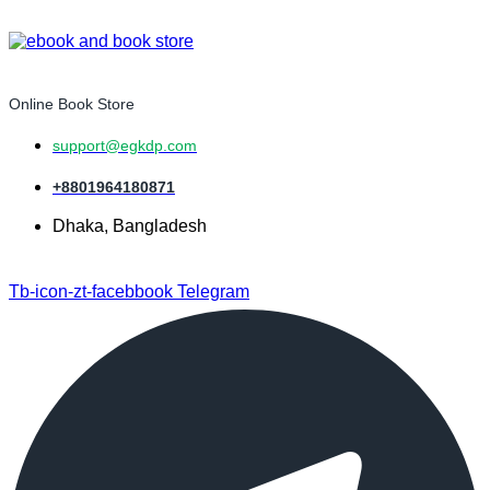
Online Book Store
support@egkdp.com
+8801964180871
Dhaka, Bangladesh
Tb-icon-zt-facebbook
Telegram