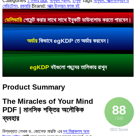
Categories
১ টাকায় pdf
,
অনুবাদ গ্রন্থ
,
ই-বুক
Tags
অনুবাদ: আত্ম-উন্নয়ন ও
মেডিটেশন
,
রকমারি
Brand:
আত্ম উন্নয়ন মূলক বই
ডেলিভারি
পেমেন্ট করার সাথে সাথে ইবুকটি ডাউনলোড করতে পারবেন।
অর্ডার
কিভাবে egKDP তে অর্ডার করবেন।
egKDP
বইগুলো পছন্দের তালিকায় রাখুন
Product Summary
The Miracles of Your Mind
88
PDF | মানসিক শক্তির অলৌকিক
ব্যবহার
/ 100
SEO Score
বিশ্বখ্যাত লেখক ড. জোসেফ মারফি এর
দ্য মিরাকলস অফ