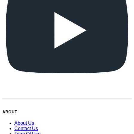
ABOUT
About Us
Contact Us
Term Of Use