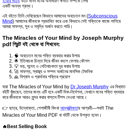
ইয়োর মাইন্ড
বইটি মানব মনের অসাধারণ ক্ষমতা সম্পর্কে লেখা
একটি অনন্য গ্রন্থ।
এই বইতে তিনি দেখিয়েছেন কিভাবে আমাদের অবচেতন মন (
Subconscious
Mind
) আমাদের জীবনকে প্রভাবিত করে এবং কিভাবে সেই শক্তিকে কাজে লাগিয়ে
আমরা সাফল্য, সুখ ও সমৃদ্ধি অর্জন করতে পারি।
The Miracles of Your Mind by Joseph Murphy
pdf প্রিন্ট বই থেকে যা শিখবেন:
🧠 অবচেতন মনের শক্তি ব্যবহার করার উপায়
🌟 ইতিবাচক চিন্তা দিয়ে জীবন বদলে ফেলার কৌশল
💡 ভয়, সন্দেহ ও নেতিবাচকতা দূর করার উপায়
🚀 সাফল্য, স্বাস্থ্য ও সম্পদ অর্জনের মানসিক টেকনিক
🙏 বিশ্বাস ও প্রার্থনার শক্তির প্রয়োগ
যারা The Miracles of Your Mind by
Dr Joseph Murphy
এর বিখ্যাত
বইটি খুঁজছেন, তাদের জন্য এটি হবে একটি দিক-নির্দেশনা, যেখানে মনের শক্তি ব্যবহার
করে জীবনকে আরও সুন্দর করার বাস্তব টিপস দেওয়া আছে।
👉 ছাত্র, উদ্যোক্তা, পেশাজীবী কিংবা
আধ্যাত্মিকতা
য় আগ্রহী—সবাই The
Miracles of Your Mind PDF বা বইটি থেকে উপকৃত হবেন।
🔥Best Selling Book