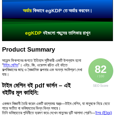
অর্ডার
কিভাবে egKDP তে অর্ডার করবেন।
egKDP
বইগুলো পছন্দের তালিকায় রাখুন
Product Summary
সায়েন্স ফিকশনের জগতে ইতিহাস সৃষ্টিকারী একটি উপন্যাস হলো
“
টাইম মেশিন
”। এইচ. জি. ওয়েলস রচিত এই বইতে
82
কল্পবিজ্ঞানের জাদু ও বৈজ্ঞানিক কল্পনার এক অনন্য সংমিশ্রণ দেখা
যায়।
/ 100
টাইম মেশিন বই pdf ভার্সন – এই
SEO Score
বইটির মূল কাহিনি:
একজন বিজ্ঞানী তৈরি করেন একটি রহস্যময় যন্ত্র—টাইম মেশিন, যা মানুষকে নিয়ে যেতে
পারে অতীত বা ভবিষ্যতের ভিন্ন ভিন্ন সময়ে।
তিনি ভবিষ্যতের পৃথিবীতে ভ্রমণ করে দেখেন মানুষের দুটি আলাদা শ্রেণি—
ইলয় (Eloi)