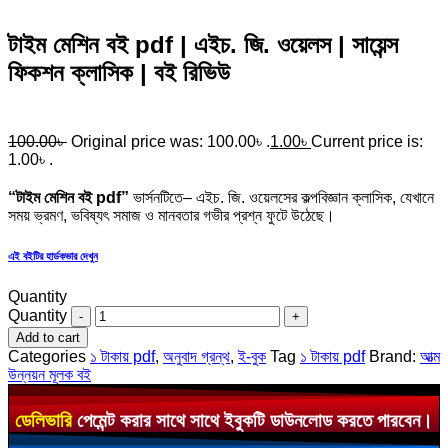
টাইম মেশিন বই pdf | এইচ. জি. ওয়েলস | সায়েন্স
ফিকশন ক্লাসিক | বই রিভিউ
100.00
৳
Original price was: 100.00৳ .
1.00
৳
Current price is:
1.00৳ .
“টাইম মেশিন বই pdf”
ভার্সনটিতে– এইচ. জি. ওয়েলসের কল্পবিজ্ঞান ক্লাসিক, যেখানে
সময় ভ্রমণ, ভবিষ্যৎ সমাজ ও মানবতার গভীর প্রশ্ন ফুটে উঠেছে।
এই বইটির হার্ডকভার দেখুন
Quantity
Quantity
Add to cart
Categories
১ টাকায় pdf
,
অনুবাদ গ্রন্থ
,
ই-বুক
Tag
১ টাকায় pdf
Brand:
আত্ম
উন্নয়ন মূলক বই
ডেলিভারি
পেমেন্ট করার সাথে সাথে ইবুকটি ডাউনলোড করতে পারবেন।