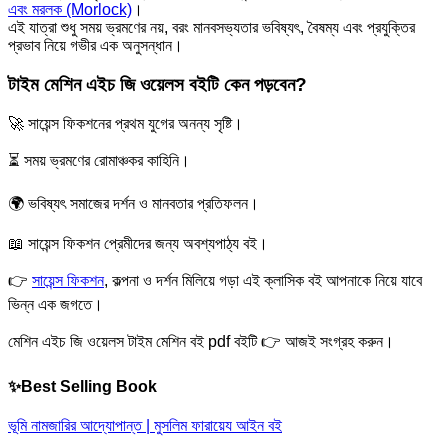
এবং মরলক (Morlock)
।
এই যাত্রা শুধু সময় ভ্রমণের নয়, বরং মানবসভ্যতার ভবিষ্যৎ, বৈষম্য এবং প্রযুক্তির
প্রভাব নিয়ে গভীর এক অনুসন্ধান।
টাইম মেশিন এইচ জি ওয়েলস বইটি কেন পড়বেন?
🚀 সায়েন্স ফিকশনের প্রথম যুগের অনন্য সৃষ্টি।
⏳ সময় ভ্রমণের রোমাঞ্চকর কাহিনি।
🌍 ভবিষ্যৎ সমাজের দর্শন ও মানবতার প্রতিফলন।
📖 সায়েন্স ফিকশন প্রেমীদের জন্য অবশ্যপাঠ্য বই।
👉
সায়েন্স ফিকশন
, কল্পনা ও দর্শন মিলিয়ে গড়া এই ক্লাসিক বই আপনাকে নিয়ে যাবে
ভিন্ন এক জগতে।
মেশিন এইচ জি ওয়েলস টাইম মেশিন বই pdf বইটি 👉 আজই সংগ্রহ করুন।
✨Best Selling Book
ভূমি নামজারির আদ্যোপান্ত | মুসলিম ফারায়েয আইন বই