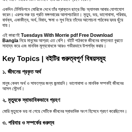
একদিন টেলিভিশনে মোরিকে দেখে তাঁর প্রাক্তন ছাত্র মিচ অ্যালবম আবার যোগাযোগ
করেন। এরপর শুরু হয় প্রতি মঙ্গলবারের আলাপচারিতা। মৃত্যু, ভয়, ভালোবাসা, পরিবার,
বার্ধক্য, একাকীত্ব, অর্থ, বিবাহ, ক্ষমা ও সুখ নিয়ে তাঁদের আলোচনা পাঠকের হৃদয় ছুঁয়ে
যায়।
এই কারণেই
Tuesdays With Morrie pdf Free Download
Bangla
নিয়ে মানুষের আগ্রহ এত বেশি। বইটি পাঠককে জীবনের বাস্তবতা বুঝতে
সাহায্য করে এবং মানবিক মূল্যবোধকে আরও গভীরভাবে উপলব্ধি করায়।
Key Topics | বইটির গুরুত্বপূর্ণ বিষয়সমূহ
১. জীবনের প্রকৃত অর্থ
মানুষ কেবল অর্থ ও সাফল্যের জন্য জন্মায়নি। ভালোবাসা ও মানবিক সম্পর্কই জীবনের
আসল সৌন্দর্য।
২. মৃত্যুকে স্বাভাবিকভাবে গ্রহণ
মোরি মৃত্যুকে ভয় না পেয়ে সেটিকে জীবনের স্বাভাবিক অংশ হিসেবে গ্রহণ করেছিলেন।
৩. পরিবার ও সম্পর্কের গুরুত্ব