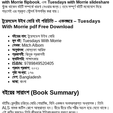
with Morrie flipbook
, এবং
Tuesdays with Morrie slideshare
খুঁজে থাকেন বইটি সম্পর্কে ধারণা নেওয়ার জন্য। তবে সম্পূর্ণ বইটি মনোযোগ দিয়ে
পড়লেই এর প্রকৃত সৌন্দর্য উপলব্ধি করা যায়।
টুয়েসডেস উইথ মোরি বই পরিচিতি – একনজরে – Tuesdays
With Morrie pdf Free Download
বইয়ের নাম:
টুয়েসডেস উইথ মোরি
মূল বই:
Tuesdays With Morrie
লেখক:
Mitch Albom
অনুবাদক:
মোস্তফা আরিফ
প্রকাশনী:
ঝিনুক প্রকাশনী
ক্যাটাগরি:
সাক্ষাৎকার
ISBN:
9789849520405
প্রথম প্রকাশ:
২০২১
পৃষ্ঠা সংখ্যা:
১৭৬
দেশ:
Bangladesh
ভাষা:
বাংলা
বইয়ের সারাংশ (Book Summary)
বইটির কেন্দ্রীয় চরিত্র মোরি শোয়ার্টজ, যিনি একজন অবসরপ্রাপ্ত অধ্যাপক। তিনি
ALS নামক জটিল রোগে আক্রান্ত হন। ধীরে ধীরে তাঁর শরীর অচল হয়ে যেতে থাকে।
এই কঠিন সময়েও তিনি জীবনকে ইতিবাচকভাবে গ্রহণ করেন।