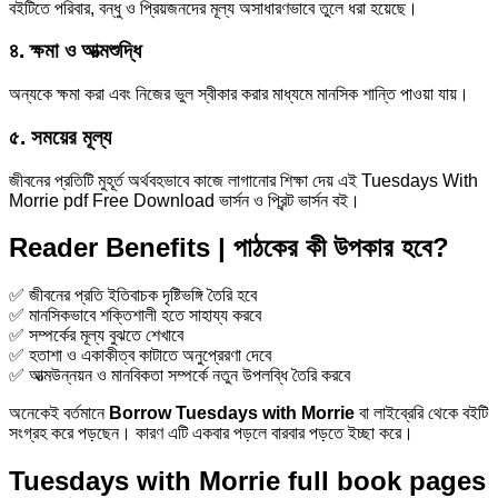
বইটিতে পরিবার, বন্ধু ও প্রিয়জনদের মূল্য অসাধারণভাবে তুলে ধরা হয়েছে।
৪. ক্ষমা ও আত্মশুদ্ধি
অন্যকে ক্ষমা করা এবং নিজের ভুল স্বীকার করার মাধ্যমে মানসিক শান্তি পাওয়া যায়।
৫. সময়ের মূল্য
জীবনের প্রতিটি মুহূর্ত অর্থবহভাবে কাজে লাগানোর শিক্ষা দেয় এই Tuesdays With
Morrie pdf Free Download ভার্সন ও প্রিন্ট ভার্সন বই।
Reader Benefits | পাঠকের কী উপকার হবে?
✅ জীবনের প্রতি ইতিবাচক দৃষ্টিভঙ্গি তৈরি হবে
✅ মানসিকভাবে শক্তিশালী হতে সাহায্য করবে
✅ সম্পর্কের মূল্য বুঝতে শেখাবে
✅ হতাশা ও একাকীত্ব কাটাতে অনুপ্রেরণা দেবে
✅ আত্মউন্নয়ন ও মানবিকতা সম্পর্কে নতুন উপলব্ধি তৈরি করবে
অনেকেই বর্তমানে
Borrow Tuesdays with Morrie
বা লাইব্রেরি থেকে বইটি
সংগ্রহ করে পড়ছেন। কারণ এটি একবার পড়লে বারবার পড়তে ইচ্ছা করে।
Tuesdays with Morrie full book pages