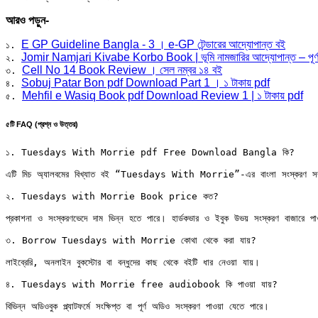
আরও পড়ুন-
E GP Guideline Bangla - 3 । e-GP টেন্ডারের আদ্যোপান্ত বই
১. 
Jomir Namjari Kivabe Korbo Book | ভূমি নামজারির আদ্যোপান্ত – পূর্ণাঙ
২. 
Cell No 14 Book Review । সেল নম্বর ১৪ বই
৩. 
Sobuj Patar Bon pdf Download Part 1 । ১ টাকায় pdf
৪. 
Mehfil e Wasiq Book pdf Download Review 1 | ১ টাকায় pdf
৫. 
৫টি FAQ (প্রশ্ন ও উত্তর)
১. Tuesdays With Morrie pdf Free Download Bangla কি?

এটি মিচ অ্যালবমের বিখ্যাত বই “Tuesdays With Morrie”-এর বাংলা সংস্করণ সম্পর্কিত
২. Tuesdays with Morrie Book price কত?

প্রকাশনা ও সংস্করণভেদে দাম ভিন্ন হতে পারে। হার্ডকভার ও ইবুক উভয় সংস্করণ বাজারে পা
৩. Borrow Tuesdays with Morrie কোথা থেকে করা যায়?

লাইব্রেরি, অনলাইন বুকস্টোর বা বন্ধুদের কাছ থেকে বইটি ধার নেওয়া যায়।

৪. Tuesdays with Morrie free audiobook কি পাওয়া যায়?

বিভিন্ন অডিওবুক প্ল্যাটফর্মে সংক্ষিপ্ত বা পূর্ণ অডিও সংস্করণ পাওয়া যেতে পারে।
