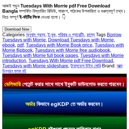
আজই পড়ুন
Tuesdays With Morrie pdf Free Download
Bangla
সম্পর্কিত বিস্তারিত রিভিউ, সারাংশ, পাঠকের উপকারিতা ও গুরুত্বপূর্ণ তথ্য।
নিচে সম্পূর্ণ
ই-বইটির লিংক
দেওয়া হলো। 👇
Download Now
Categories
অনুবাদ গ্রন্থ
,
ই-বুক
,
পরিবার ও প্যারেন্টিং
,
রহস্য
Tags
Borrow
Tuesdays with Morrie
,
Download Tuesdays with Morrie
,
ebook
,
pdf
,
Tuesdays with Morrie Book price
,
Tuesdays with
Morrie flipbook
,
Tuesdays with Morrie free audiobook
,
Tuesdays with Morrie full book pages
,
Tuesdays with Morrie
introduction
,
Tuesdays With Morrie pdf Free Download
,
Tuesdays with Morrie slideshare
,
টুয়েসডেস উইথ মোরি
Brand:
আত্ম
উন্নয়ন মূলক বই
ডেলিভারি
পেমেন্ট করার সাথে সাথে ইবুকটি ডাউনলোড করতে পারবেন।
অর্ডার
কিভাবে egKDP তে অর্ডার করবেন।