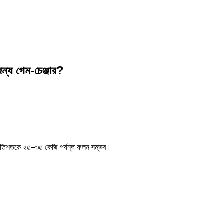
য গেম-চেঞ্জার?
রতিশতকে ২৫–৩৫ কেজি পর্যন্ত ফলন সম্ভব।