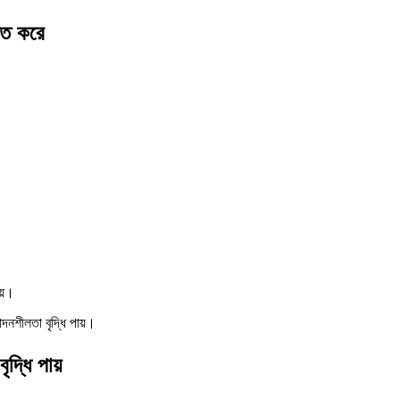
চিত করে
য়।
নশীলতা বৃদ্ধি পায়।
দ্ধি পায়