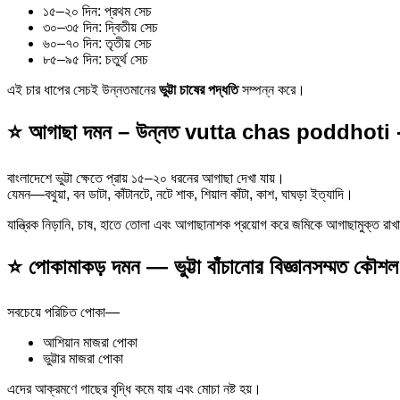
১৫–২০ দিন: প্রথম সেচ
৩০–৩৫ দিন: দ্বিতীয় সেচ
৬০–৭০ দিন: তৃতীয় সেচ
৮৫–৯৫ দিন: চতুর্থ সেচ
এই চার ধাপের সেচই উন্নতমানের
ভুট্টা চাষের পদ্ধতি
সম্পন্ন করে।
⭐ আগাছা দমন – উন্নত vutta chas poddhoti -র 
বাংলাদেশে ভুট্টা ক্ষেতে প্রায় ১৫–২০ ধরনের আগাছা দেখা যায়।
যেমন—বথুয়া, বন ডাটা, কাঁটানটে, নটে শাক, শিয়াল কাঁটা, কাশ, ঘাঘড়া ইত্যাদি।
যান্ত্রিক নিড়ানি, চাষ, হাতে তোলা এবং আগাছানাশক প্রয়োগ করে জমিকে আগাছামুক্ত রাখ
⭐ পোকামাকড় দমন — ভুট্টা বাঁচানোর বিজ্ঞানসম্মত কৌশল
সবচেয়ে পরিচিত পোকা—
আশিয়ান মাজরা পোকা
ভুট্টার মাজরা পোকা
এদের আক্রমণে গাছের বৃদ্ধি কমে যায় এবং মোচা নষ্ট হয়।