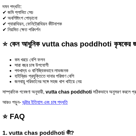
দমন পদ্ধতি:
✔ জমি প্লাবিত সেচ
✔ অবশিষ্টাংশ পোড়ানো
✔ প্যারাথিয়ন, ফেনিট্রোথিয়ন কীটনাশক
✔ নিয়মিত ক্ষেত পরিদর্শন
⭐ কেন আধুনিক vutta chas poddhoti কৃষকের জন্
কম খরচে বেশি ফলন
সারা বছর চাষ উপযোগী
পশুখাদ্য ও বাণিজ্যিকভাবে লাভজনক
হাইব্রিড প্রযুক্তিতে দানার পরিমাণ বেশি
জলবায়ু পরিবর্তনের সঙ্গে সহজ খাপ খাইয়ে নেয়
সাম্প্রতিক গবেষণা অনুযায়ী,
vutta chas poddhoti
সঠিকভাবে অনুসরণ করলে প্
আরও পড়ুন-
ভুট্টার ইতিহাস এবং চাষ পদ্ধতি
⭐ FAQ
1. vutta chas poddhoti কী?