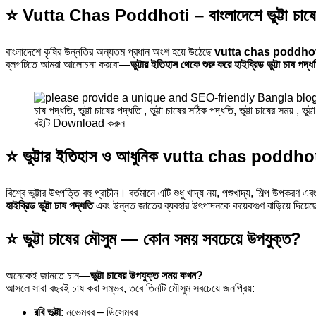
⭐
Vutta Chas Poddhoti – বাংলাদেশে ভুট্টা চাষের 
বাংলাদেশে কৃষির উন্নতির অন্যতম প্রধান অংশ হয়ে উঠেছে
vutta chas poddhot
ব্লগটিতে আমরা আলোচনা করবো—
ভুট্টার ইতিহাস থেকে শুরু করে হাইব্রিড ভুট্টা চাষ পদ্ধ
বইটি Download করুন
⭐ ভুট্টার ইতিহাস ও আধুনিক vutta chas poddho
বিশ্বে ভুট্টার উৎপত্তি বহু প্রাচীন। বর্তমানে এটি শুধু খাদ্য নয়, পশুখাদ্য, শিল্প উ
হাইব্রিড ভুট্টা চাষ পদ্ধতি
এবং উন্নত জাতের ব্যবহার উৎপাদনকে কয়েকগুণ বাড়িয়ে দিয়ে
⭐ ভুট্টা চাষের মৌসুম — কোন সময় সবচেয়ে উপযুক্ত?
অনেকেই জানতে চান—
ভুট্টা চাষের উপযুক্ত সময় কখন?
আসলে সারা বছরই চাষ করা সম্ভব, তবে তিনটি মৌসুম সবচেয়ে জনপ্রিয়:
রবি ভুট্টা
: নভেম্বর – ডিসেম্বর