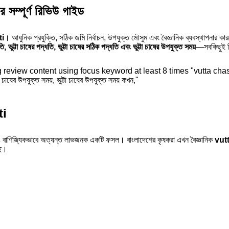
সম্পূর্ণ রিভিউ গাইড
i
। আধুনিক প্রযুক্তি, সঠিক জমি নির্বাচন, উপযুক্ত মৌসুম এবং বৈজ্ঞানিক ব্যবস্থাপনার ক
তি, ভুট্টা চাষের পদ্ধতি, ভুট্টা চাষের সঠিক পদ্ধতি এবং ভুট্টা চাষের উপযুক্ত সময়
—সবকিছুই ভিন
ti
পকরণ এবং বাণিজ্যিকভাবে অত্যন্ত লাভজনক একটি ফসল। বাংলাদেশের কৃষকরা এখন বৈজ্ঞানিক
vut
ছে।