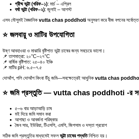
গ্রীষ্ম ভুট্টা (খরিফ–১)
: মার্চ – এপ্রিল
বর্ষা ভুট্টা (খরিফ–২)
: জুলাই – আগস্ট
এসব মৌসুমই বৈজ্ঞানিক
vutta chas poddhoti
অনুসরণ করে বীজ বপনের সর্বোত্ত
⭐ জলবায়ু ও মাটির উপযোগিতা
উষ্ণ আবহাওয়া ও মাঝারি বৃষ্টিপাত ভুট্টা চাষের জন্য সবচেয়ে ভালো।
📌 তাপমাত্রা: ২০°C–২৭°C
📌 বার্ষিক বৃষ্টিপাত: ২৫–৪০ ইঞ্চি
📌 মাটির pH: ৬.৫–৭.৫
দোআঁশ, পলি দোআঁশ কিংবা উঁচু জমি—সবক্ষেত্রেই আধুনিক
vutta chas poddho
⭐ জমি প্রস্তুতি — vutta chas poddhoti -র সবচেয়ে
৫–৬ বার আড়াআড়ি চাষ
মই দিয়ে জমি সমান করা
আগাছা ও আবর্জনা পরিষ্কার
জৈব সার, ইউরিয়া, টিএসপি, এমপি, জিপসাম ও দস্তা প্রয়োগ
সঠিক জমি প্রস্তুতির মাধ্যমেই সফল
ভুট্টা চাষের পদ্ধতি
নিশ্চিত হয়।