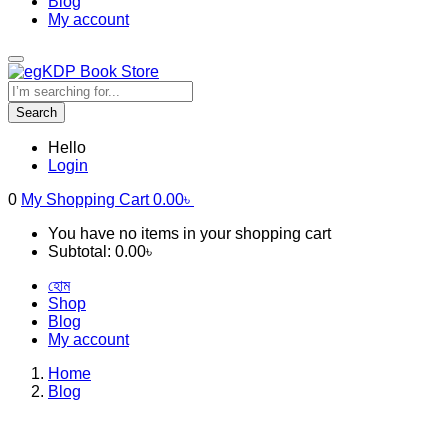
Blog
My account
Search
Hello
Login
0
My Shopping Cart
0.00
৳
You have no items in your shopping cart
Subtotal:
0.00
৳
হোম
Shop
Blog
My account
Home
Blog