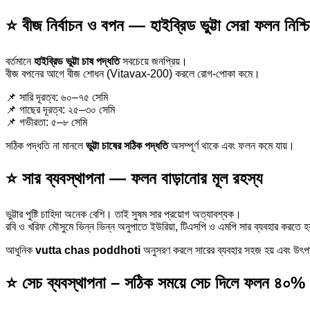
⭐ বীজ নির্বাচন ও বপন — হাইব্রিড ভুট্টা সেরা ফলন নিশ্
বর্তমানে
হাইব্রিড ভুট্টা চাষ পদ্ধতি
সবচেয়ে জনপ্রিয়।
বীজ বপনের আগে বীজ শোধন (Vitavax-200) করলে রোগ-পোকা কমে।
📌 সারি দূরত্ব: ৬০–৭৫ সেমি
📌 গাছের দূরত্ব: ২৫–৩০ সেমি
📌 গভীরতা: ৫–৮ সেমি
সঠিক পদ্ধতি না মানলে
ভুট্টা চাষের সঠিক পদ্ধতি
অসম্পূর্ণ থাকে এবং ফলন কমে যায়।
⭐ সার ব্যবস্থাপনা — ফলন বাড়ানোর মূল রহস্য
ভুট্টার পুষ্টি চাহিদা অনেক বেশি। তাই সুষম সার প্রয়োগ অত্যাবশ্যক।
রবি ও খরিফ মৌসুমে ভিন্ন ভিন্ন অনুপাতে ইউরিয়া, টিএসপি ও এমপি সার ব্যবহার করতে হ
আধুনিক
vutta chas poddhoti
অনুসরণ করলে সারের ব্যবহার সহজ হয় এবং উৎপাদ
⭐ সেচ ব্যবস্থাপনা – সঠিক সময়ে সেচ দিলে ফলন ৪০% বৃ