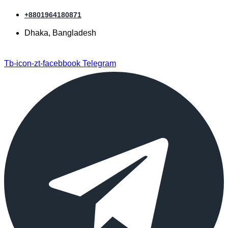
+8801964180871
Dhaka, Bangladesh
Tb-icon-zt-facebbook
Telegram