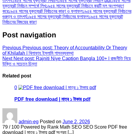
তাৎপর্য
১৯৫৪ সালের যুক্তফ্রন্ট নির্বাচন
১৯৫৪ সালের যুক্তফ্রন্ট নির্বাচন pdf
১৯৫৪ সালের
যুক্তফ্রন্ট নির্বাচন সম্পর্কে লিখ
১৯৫৪ সালের যুক্তফ্রন্ট নির্বাচনে কয়টি দল অংশগ্রহণ
করে
১৯৫৪ সালের যুক্তফ্রন্ট নির্বাচনের কারণ ও ফলাফল
১৯৫৪ সালের যুক্তফ্রন্ট নির্বাচনের
গুরুত্ব ও তাৎপর্য
১৯৫৪ সালের যুক্তফ্রন্ট নির্বাচনের ফলাফল
১৯৫৪ সালের যুক্তফ্রন্ট
নির্বাচনের বিজয়ের কারণ
Post navigation
Previous
Previous post:
Theory of Accountability Or Theory
of Khilafah | খিলাফাহ ইসলামি শাসনব্যবস্থা
Next
Next post:
Rajniti Niye Caption Bangla 100+ | রাজনীতি নিয়ে
উক্তি ও সচেতন চিন্তা
Related post
0
PDF free download | মাত্র ১ টাকায় pdf
admin-eg
Posted on
June 2, 2026
79 / 100 Powered by Rank Math SEO SEO Score PDF free
download | মাত্র ১ টাকায় pdf সংগ্রহ [...]