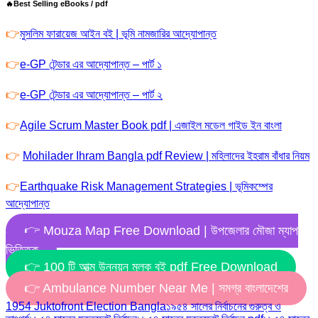
🔥Best Selling eBooks / pdf
👉
মুসলিম ফারায়েজ আইন বই | ভূমি নামজারির আদ্যোপান্ত
👉
e-GP টেন্ডার এর আদ্যোপান্ত – পার্ট ১
👉
e-GP টেন্ডার এর আদ্যোপান্ত – পার্ট ২
👉
Agile Scrum Master Book pdf | এজাইল মডেল গাইড ইন বাংলা
👉
Mohilader Ihram Bangla pdf Review | মহিলাদের ইহরাম বাঁধার নিয়ম
👉
Earthquake Risk Management Strategies | ভূমিকম্পের
আদ্যোপান্ত
👉 Mouza Map Free Download | উপজেলার মৌজা ম্যাপ
ভিত্তিক
👉 100 টি আত্ম উন্নয়ন মূলক বই pdf Free Download
👉 Ambulance Number Near Me | সমগ্র বাংলাদেশের
1954 Juktofront Election Bangla
১৯৫৪ সালের নির্বাচনের গুরুত্ব ও