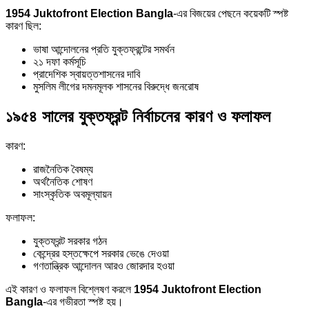
1954 Juktofront Election Bangla
-এর বিজয়ের পেছনে কয়েকটি স্পষ্ট
কারণ ছিল:
ভাষা আন্দোলনের প্রতি যুক্তফ্রন্টের সমর্থন
২১ দফা কর্মসূচি
প্রাদেশিক স্বায়ত্তশাসনের দাবি
মুসলিম লীগের দমনমূলক শাসনের বিরুদ্ধে জনরোষ
১৯৫৪ সালের যুক্তফ্রন্ট নির্বাচনের কারণ ও ফলাফল
কারণ:
রাজনৈতিক বৈষম্য
অর্থনৈতিক শোষণ
সাংস্কৃতিক অবমূল্যায়ন
ফলাফল:
যুক্তফ্রন্ট সরকার গঠন
কেন্দ্রের হস্তক্ষেপে সরকার ভেঙে দেওয়া
গণতান্ত্রিক আন্দোলন আরও জোরদার হওয়া
এই কারণ ও ফলাফল বিশ্লেষণ করলে
1954 Juktofront Election
Bangla
-এর গভীরতা স্পষ্ট হয়।