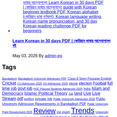
Learn Korean in 30 days PDF | কোরিয়ান ভাষার আদ্যোপান্ত
বই
May 03, 2026
By
admin-eg
Tags
Class 8 Seen Passage English
Bangladesh
Bangladesh University Admission PDF
Cricket
election
Football
full
ebook
CU Admission 2025
DU Admission 2025
govt job
time job
Islam and
India
HSC Passed Students Admission 2025
land
Live
Democracy
Islamic Political Theory
Live
Job
Stream
pdf
private job
Public
politics
Public University Admission 2025
University Admission Requirements in Bangladesh PDF
Public University
Trends
Review
ssc exam
Point Requirement 2025
University