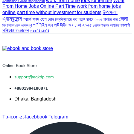
work from home jobs for female
Work
Admission Guide Bangladesh
From Home Jobs Online Part Time
work from home jobs
উপজেলা
online part time without investment for students
এ্যাম্বুলেন্স
জেলা
ওয়ার্ক ফ্রম হোম
কোন বিশ্ববিদ্যালয়ে কত পয়েন্ট লাগবে ২০২৫
চাকরির খবর
পার্ট টাইম জব
পার্ট টাইম জব ঢাকা ২০২৫
রকমারি
নিশ নির্বাচন কেন গুরুত্বপূর্ণ
পেসিভ ইনকাম আইডিয়া
শপিফাই বাংলাদেশ
সরকারি চাকরি
Online Book Store
support@egkdp.com
+8801964180871
Dhaka, Bangladesh
Tb-icon-zt-facebbook
Telegram