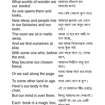
What worlds of wonder are
আমাদের বইগুলো কত
our books!
আশ্চর্যের জগৎ!
As one opens them and
যখন কেউ সেগুলো খুলে দেখে,
looks,
New ideas and people rise
আমাদের কল্পনায় এবং চোখে
in our fantasies and our
নতুন ধারণা এবং মানুষ জেগে
eyes.
ওঠে।
The room we sit in melts
আমরা যে ঘরে বসে আছি তা
away,
গলে যাচ্ছে,
And we find ourselves at
আর আমরা নিজেদেরকে খেলার
play
মধ্যে খুঁজে পাই
With some one who, before
এমন কারো সাথে যে, শেষের
the end,
আগে,
May become our chosen
আমাদের নির্বাচিত বন্ধু হতে
friend.
পারে।
অথবা আমরা পাতা ধরে যাত্রা
Or we sail along the page
করব
To some other land or age.
অন্য কোন দেশে বা যুগে।
Here’s our body in the
এই যে আমাদের শরীর চেয়ারে,
chair,
But our mind is over there.
কিন্তু আমাদের মন সেখানেই।
প্রতিটি বই যেন এক একটি
Each book is a magic box,
জাদুর বাক্স,