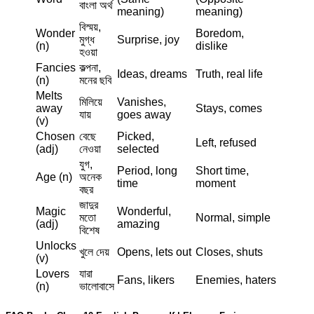
বাংলা অর্থ
meaning)
meaning)
বিস্ময়,
Wonder
Boredom,
মুগ্ধ
Surprise, joy
(n)
dislike
হওয়া
Fancies
কল্পনা,
Ideas, dreams
Truth, real life
(n)
মনের ছবি
Melts
মিলিয়ে
Vanishes,
away
Stays, comes
যায়
goes away
(v)
Chosen
বেছে
Picked,
Left, refused
(adj)
নেওয়া
selected
যুগ,
Period, long
Short time,
Age (n)
অনেক
time
moment
বছর
জাদুর
Magic
Wonderful,
মতো
Normal, simple
(adj)
amazing
বিশেষ
Unlocks
খুলে দেয়
Opens, lets out
Closes, shuts
(v)
Lovers
যারা
Fans, likers
Enemies, haters
(n)
ভালোবাসে