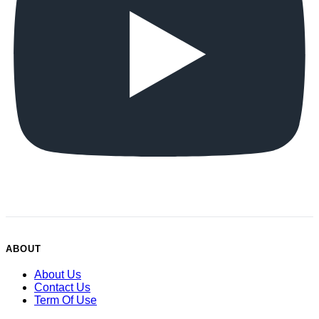
ABOUT
About Us
Contact Us
Term Of Use