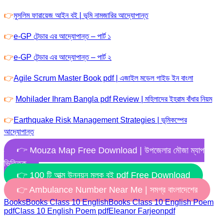
👉
মুসলিম ফারায়েজ আইন বই | ভূমি নামজারির আদ্যোপান্ত
👉
e-GP টেন্ডার এর আদ্যোপান্ত – পার্ট ১
👉
e-GP টেন্ডার এর আদ্যোপান্ত – পার্ট ২
👉
Agile Scrum Master Book pdf | এজাইল মডেল গাইড ইন বাংলা
👉
Mohilader Ihram Bangla pdf Review | মহিলাদের ইহরাম বাঁধার নিয়ম
👉
Earthquake Risk Management Strategies | ভূমিকম্পের
আদ্যোপান্ত
👉 Mouza Map Free Download | উপজেলার মৌজা ম্যাপ
ভিত্তিক
👉 100 টি আত্ম উন্নয়ন মূলক বই pdf Free Download
👉 Ambulance Number Near Me | সমগ্র বাংলাদেশের
Books
Books Class 10 English
Books Class 10 English Poem
pdf
Class 10 English Poem pdf
Eleanor Farjeon
pdf