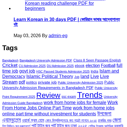
Learn Korean in 30 days PDF | কোরিয়ান ভাষার আদ্যোপান্ত
বই
May 03, 2026
By
admin-eg
Tags
Class 8 Seen Passage English
Bangladesh
Bangladesh University Admission PDF
Cricket
election
Football
full
ebook
CU Admission 2025
DU Admission 2025
govt job
time job
Islam and
India
HSC Passed Students Admission 2025
land
Live
Democracy
Islamic Political Theory
Live
Job
Stream
pdf
private job
Public
politics
Public University Admission 2025
University Admission Requirements in Bangladesh PDF
Public University
Trends
Review
ssc exam
Point Requirement 2025
University
work from home jobs for female
Work
Admission Guide Bangladesh
From Home Jobs Online Part Time
work from home jobs
উপজেলা
online part time without investment for students
এ্যাম্বুলেন্স
জেলা
ওয়ার্ক ফ্রম হোম
কোন বিশ্ববিদ্যালয়ে কত পয়েন্ট লাগবে ২০২৫
চাকরির খবর
পার্ট টাইম জব
পার্ট টাইম জব ঢাকা ২০২৫
রকমারি
নিশ নির্বাচন কেন গুরুত্বপূর্ণ
পেসিভ ইনকাম আইডিয়া