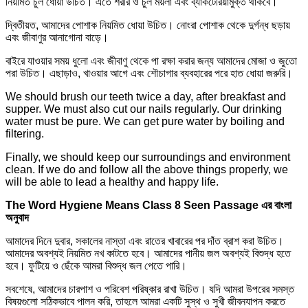
নিয়মিত চুল ধোয়া উচিত। এতে শরীর ও চুল ময়লা এবং ব্যাকটেরিয়ামুক্ত থাকবে।
দ্বিতীয়ত, আমাদের পোশাক নিয়মিত ধোয়া উচিত। নোংরা পোশাক থেকে দুর্গন্ধ ছড়ায়
এবং জীবাণুর আনাগোনা বাড়ে।
বাইরে যাওয়ার সময় ধুলো এবং জীবাণু থেকে পা রক্ষা করার জন্য আমাদের মোজা ও জুতো
পরা উচিত। এছাড়াও, খাওয়ার আগে এবং শৌচাগার ব্যবহারের পরে হাত ধোয়া জরুরি।
We should brush our teeth twice a day, after breakfast and
supper. We must also cut our nails regularly. Our drinking
water must be pure. We can get pure water by boiling and
filtering.
Finally, we should keep our surroundings and environment
clean. If we do and follow all the above things properly, we
will be able to lead a healthy and happy life.
The Word Hygiene Means Class 8 Seen Passage এর বাংলা
অনুবাদ
আমাদের দিনে দুবার, সকালের নাস্তা এবং রাতের খাবারের পর দাঁত ব্রাশ করা উচিত।
আমাদের অবশ্যই নিয়মিত নখ কাটতে হবে। আমাদের পানীয় জল অবশ্যই বিশুদ্ধ হতে
হবে। ফুটিয়ে ও ছেঁকে আমরা বিশুদ্ধ জল পেতে পারি।
সবশেষে, আমাদের চারপাশ ও পরিবেশ পরিষ্কার রাখা উচিত। যদি আমরা উপরের সমস্ত
বিষয়গুলো সঠিকভাবে পালন করি, তাহলে আমরা একটি সুস্থ ও সুখী জীবনযাপন করতে