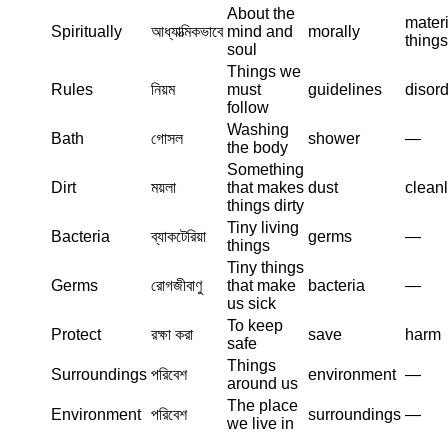
About the
materi
Spiritually
আধ্যাত্মিকভাবে
mind and
morally
things
soul
Things we
Rules
নিয়ম
must
guidelines
disor
follow
Washing
Bath
গোসল
shower
—
the body
Something
Dirt
ময়লা
that makes
dust
clean
things dirty
Tiny living
Bacteria
ব্যাকটেরিয়া
germs
—
things
Tiny things
Germs
রোগজীবাণু
that make
bacteria
—
us sick
To keep
Protect
রক্ষা করা
save
harm
safe
Things
Surroundings
পরিবেশ
environment
—
around us
The place
Environment
পরিবেশ
surroundings
—
we live in