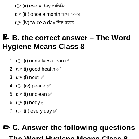
👉 (ii) every day প্রতিদিন
👉 (iii) once a month মাসে একবার
👉 (iv) twice a day দিনে দুইবার
📝 B. the correct answer –
The Word
Hygiene Means Class 8
👉 (i) ourselves clean ✅
👉 (i) good health ✅
👉 (i) next ✅
👉 (iv) peace ✅
👉 (i) unclean ✅
👉 (i) body ✅
👉 (ii) every day ✅
✏️ C. Answer the following questions
– The Word Hygiene Means Class 8