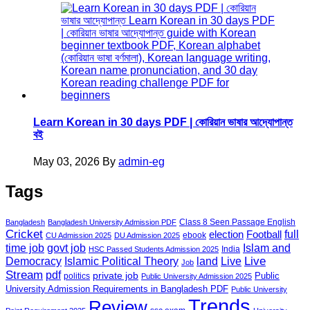
Learn Korean in 30 days PDF | কোরিয়ান ভাষার আদ্যোপান্ত
বই
May 03, 2026
By
admin-eg
Tags
Class 8 Seen Passage English
Bangladesh
Bangladesh University Admission PDF
Cricket
election
Football
full
ebook
CU Admission 2025
DU Admission 2025
govt job
time job
Islam and
India
HSC Passed Students Admission 2025
land
Live
Democracy
Islamic Political Theory
Live
Job
Stream
pdf
private job
Public
politics
Public University Admission 2025
University Admission Requirements in Bangladesh PDF
Public University
Trends
Review