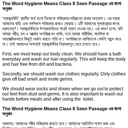
The Word Hygiene Means Class 8 Seen Passage এর বাংলা
অনুবাদ
‘স্বাস্থ্যবিধি’ শব্দটির অর্থ হলো নিজেকে পরিষ্কার-পরিচ্ছন্ন রাখার অভ্যাস। এর দ্বারা
আমাদের বাড়ি এবং কর্মস্থল পরিষ্কার রাখাও বোঝায়। এটি আমাদের সুস্বাস্থ্যের জন্য
গুরুত্বপূর্ণ। স্বাস্থ্যবিধিকে ঈশ্বরভক্তির পরেই স্থান দেওয়া হয়। এর কারণ হলো, যদি
আমরা শরীর, মন ও আত্মায় অপরিচ্ছন্ন থাকি, তবে আমরা শারীরিক, মানসিক বা
আধ্যাত্মিকভাবে কিছুই অর্জন করতে পারি না। অপরিচ্ছন্ন ব্যক্তিকে কেউই পছন্দ করে
না। তাই আমাদের অবশ্যই স্বাস্থ্যবিধির নিয়মকানুন মেনে চলতে হবে।
First, we must keep our body clean. We should have a bath
everyday and wash our hair regularly. This will keep the body
and hair free from dirt and bacteria.
Secondly, we should wash our clothes regularly. Dirty clothes
give off bad smell and invite germs.
We should wear socks and shoes when we go out to protect
our feet from dust and germs. It is also important to wash our
hands before meals and after using the toilet.
The Word Hygiene Means Class 8 Seen Passage এর বাংলা
অনুবাদ
প্রথমত, আমাদের শরীর পরিষ্কার রাখতে হবে। আমাদের প্রতিদিন স্নান করা এবং