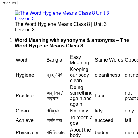
সক্ষম হব।
The Word Hygiene Means Class 8 | Unit 3
Lesson 3
Word Meaning with synonyms & antonyms – The
Word Hygiene Means Class 8
Easy
Word
Bangla
Same Words
Oppos
Meaning
Keeping
Hygiene
স্বাস্থ্যবিধি
our body
cleanliness
dirtin
clean
Doing
অনুশীলন /
something
not
Practice
habit
অভ্যাস
again and
practi
again
Clean
পরিষ্কার
Not dirty
tidy
dirty
To reach a
Achieve
অর্জন করা
succeed
fail
goal
About the
Physically
শারীরিকভাবে
bodily
menta
body