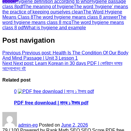
ebook
Hygiene definition according to who
Hygiene passage
class 8
pdf
The meaning of hygiene
The word 'hygiene' means
the practice of keeping ourselves clean
The Word Hygiene
Means Class 8
The word hygiene means class 8 answer
The
word hygiene means class 8 mcq
The word hygiene means
class 8 pdf
What is hygiene and example
Post navigation
Previous
Previous post:
Health Is The Condition Of Our Body
And Mind Passage | Unit 3 Lesson 1
Next
Next post:
Learn Korean in 30 days PDF | কোরিয়ান ভাষার
আদ্যোপান্ত বই
Related post
0
PDF free download | মাত্র ১ টাকায় pdf
admin-eg
Posted on
June 2, 2026
79 / 100 Powered by Rank Math SEO SEO Score PDF free