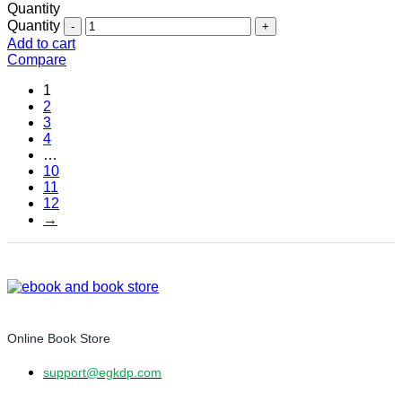
Quantity
Quantity
Add to cart
Compare
1
2
3
4
…
10
11
12
→
Online Book Store
support@egkdp.com