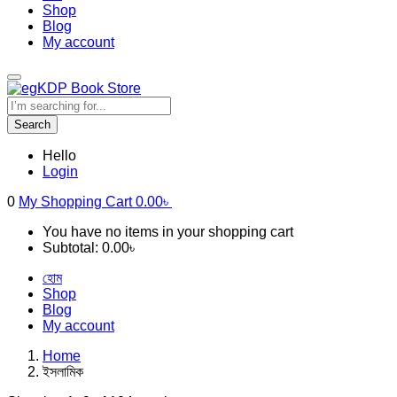
Shop
Blog
My account
Search
Hello
Login
0
My Shopping Cart
0.00
৳
You have no items in your shopping cart
Subtotal:
0.00
৳
হোম
Shop
Blog
My account
Home
ইসলামিক