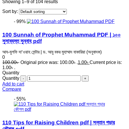
Showing 1–9 of 104 results
Sort by:
- 99%
100 Sunnah of Prophet Muhammad PDF | ১০০
সুসাব্যস্ত সুন্নাহ pdf
আয-যুলফি দা‘ওয়াহ সেন্টার | ড. আবু বকর মুহাম্মাদ যাকারিয়া (অনুবাদক)
0
100.00
৳
Original price was: 100.00৳ .
1.00
৳
Current price is:
1.00৳ .
Quantity
Quantity
Add to cart
Compare
- 55%
110 Tips for Raising Children pdf | সন্তান গড়ার
কৌশল pdf