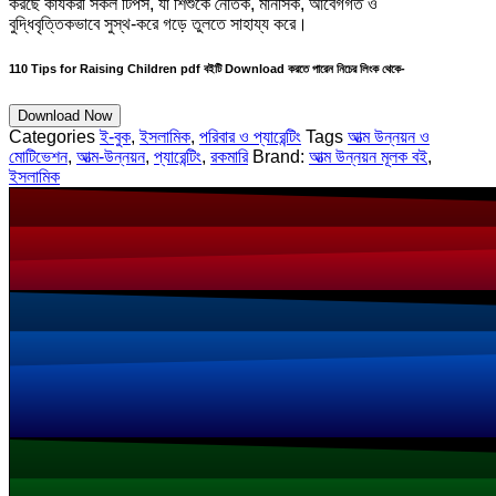
করছে কার্যকরী সকল টিপস, যা শিশুকে নৈতিক, মানসিক, আবেগগত ও
বুদ্ধিবৃত্তিকভাবে সুস্থ-করে গড়ে তুলতে সাহায্য করে।
110 Tips for Raising Children pdf বইটি Download করতে পারেন নিচের লিংক থেকে-
Download Now
Categories
ই-বুক
,
ইসলামিক
,
পরিবার ও প্যারেন্টিং
Tags
আত্ম উন্নয়ন ও
মোটিভেশন
,
আত্ম-উন্নয়ন
,
প্যারেন্টিং
,
রকমারি
Brand:
আত্ম উন্নয়ন মূলক বই
,
ইসলামিক