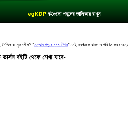
egKDP
বইগুলো পছন্দের তালিকায় রাখুন
, নৈতিক ও সৃজনশীল? “
সন্তান গড়ার ১১০ টিপস
” সেই স্বপ্নকে বাস্তবে পরিণত করার জন্
র্সন বইটি থেকে শেখা যাবে-