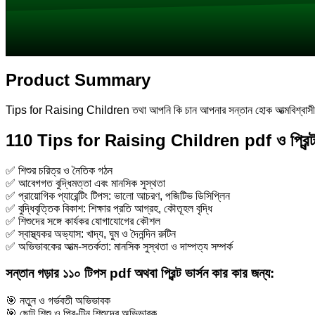
Product Summary
Tips for Raising Children তথা আপনি কি চান আপনার সন্তান হোক আত্মবিশ্বাসী
110 Tips for Raising Children pdf ও প্রিন্ট ভা
✅ শিশুর চরিত্র ও নৈতিক গঠন
✅ আবেগগত বুদ্ধিমত্তা এবং মানসিক সুস্থতা
✅ প্রায়োগিক প্যারেন্টিং টিপস: ভালো আচরণ, পজিটিভ ডিসিপ্লিন
✅ বুদ্ধিবৃত্তিক বিকাশ: শিক্ষার প্রতি আগ্রহ, কৌতূহল বৃদ্ধি
✅ শিশুদের সঙ্গে কার্যকর যোগাযোগের কৌশল
✅ স্বাস্থ্যকর অভ্যাস: খাদ্য, ঘুম ও দৈনন্দিন রুটিন
✅ অভিভাবকের আত্ম-সতর্কতা: মানসিক সুস্থতা ও দাম্পত্য সম্পর্ক
সন্তান গড়ার ১১০ টিপস pdf অথবা প্রিন্ট ভার্সন কার কার জন্য:
🎯 নতুন ও গর্ভবতী অভিভাবক
🎯 ছোট শিশু ও প্রি-টিন শিশুদের অভিভাবক