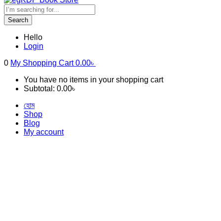
Search
Hello
Login
0
My Shopping Cart
0.00
৳
You have no items in your shopping cart
Subtotal:
0.00
৳
হোম
Shop
Blog
My account