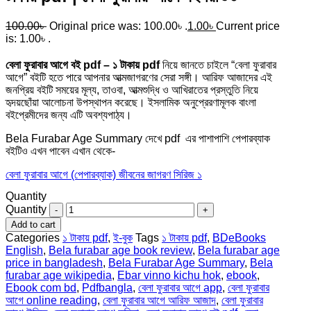
100.00
৳
Original price was: 100.00৳ .
1.00
৳
Current price
is: 1.00৳ .
বেলা ফুরাবার আগে বই pdf – ১ টাকায় pdf
নিয়ে জানতে চাইলে “বেলা ফুরাবার
আগে” বইটি হতে পারে আপনার আত্মজাগরণের সেরা সঙ্গী। আরিফ আজাদের এই
জনপ্রিয় বইটি সময়ের মূল্য, তাওবা, আত্মশুদ্ধি ও আখিরাতের প্রস্তুতি নিয়ে
হৃদয়ছোঁয়া আলোচনা উপস্থাপন করেছে। ইসলামিক অনুপ্রেরণামূলক বাংলা
বইপ্রেমীদের জন্য এটি অবশ্যপাঠ্য।
Bela Furabar Age Summary দেখে pdf এর পাশাপাশি পেপারব্যাক
বইটিও এখন পাবেন এখান থেকে-
বেলা ফুরাবার আগে (পেপারব্যাক) জীবনের জাগরণ সিরিজ ১
Quantity
Quantity
Add to cart
Categories
১ টাকায় pdf
,
ই-বুক
Tags
১ টাকায় pdf
,
BDeBooks
English
,
Bela furabar age book review
,
Bela furabar age
price in bangladesh
,
Bela Furabar Age Summary
,
Bela
furabar age wikipedia
,
Ebar vinno kichu hok
,
ebook
,
Ebook com bd
,
Pdfbangla
,
বেলা ফুরাবার আগে app
,
বেলা ফুরাবার
আগে online reading
,
বেলা ফুরাবার আগে আরিফ আজাদ
,
বেলা ফুরাবার