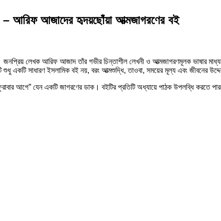
রিফ আজাদের হৃদয়ছোঁয়া আত্মজাগরণের বই
। জনপ্রিয় লেখক
আরিফ আজাদ
তাঁর গভীর চিন্তাশীল লেখনী ও আত্মজাগরণমূলক ভাষার মাধ্
ুধু একটি সাধারণ ইসলামিক বই নয়, বরং আত্মশুদ্ধি, তাওবা, সময়ের মূল্য এবং জীবনের উদ্
বেলা ফুরাবার আগে” যেন একটি জাগরণের ডাক। বইটির প্রতিটি অধ্যায়ে পাঠক উপলব্ধি করতে