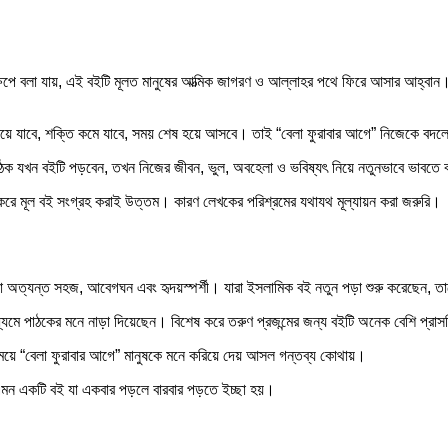
ষেপে বলা যায়, এই বইটি মূলত মানুষের আত্মিক জাগরণ ও আল্লাহর পথে ফিরে আসার আহ্বান
ুরিয়ে যাবে, শক্তি কমে যাবে, সময় শেষ হয়ে আসবে। তাই “বেলা ফুরাবার আগে” নিজেকে 
পাঠক যখন বইটি পড়বেন, তখন নিজের জীবন, ভুল, অবহেলা ও ভবিষ্যৎ নিয়ে নতুনভাবে ভাবতে 
করে মূল বই সংগ্রহ করাই উত্তম। কারণ লেখকের পরিশ্রমের যথাযথ মূল্যায়ন করা জরুরি।
 অত্যন্ত সহজ, আবেগঘন এবং হৃদয়স্পর্শী। যারা ইসলামিক বই নতুন পড়া শুরু করেছেন, ত
াধ্যমে পাঠকের মনে নাড়া দিয়েছেন। বিশেষ করে তরুণ প্রজন্মের জন্য বইটি অনেক বেশি প্রাস
েই সময়ে “বেলা ফুরাবার আগে” মানুষকে মনে করিয়ে দেয় আসল গন্তব্য কোথায়।
এমন একটি বই যা একবার পড়লে বারবার পড়তে ইচ্ছা হয়।