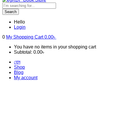
Search
Hello
Login
0
My Shopping Cart
0.00
৳
You have no items in your shopping cart
Subtotal:
0.00
৳
হোম
Shop
Blog
My account