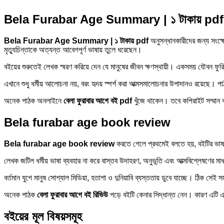
Bela Furabar Age Summary | ১ টাকায় pdf
Bela Furabar Age Summary | ১ টাকায় pdf
অনুসন্ধানকারীদের জন্য সংক্
মৃত্যুচিন্তাকে অত্যন্ত আবেগপূর্ণ ভাষায় তুলে ধরেছেন।
বইয়ের শুরুতেই লেখক স্মরণ করিয়ে দেন যে মানুষের জীবন ক্ষণস্থায়ী। একসময় যৌবন ফ
এখানে শুধু ধর্মীয় আলোচনা নয়, বরং হৃদয় স্পর্শ করা আত্মসমালোচনার উপাদানও রয়েছে। 
অনেক পাঠক অনলাইনে
বেলা ফুরাবার আগে বই pdf
খুঁজে থাকেন। তবে কপিরাইট সম্মান 
Bela furabar age book review
Bela furabar age book review
করতে গেলে প্রথমেই বলতে হয়, বইটির ভাষা
লেখক জটিল ধর্মীয় ভাষা ব্যবহার না করে বাস্তব উদাহরণ, অনুভূতি এবং আত্মবিশ্লেষণের ম
বর্তমান যুগে মানুষ সোশ্যাল মিডিয়া, হতাশা ও দুনিয়াবি ব্যস্ততায় ডুবে যাচ্ছে। ঠিক স
অনেক পাঠক
বেলা ফুরাবার আগে বই রিভিউ
পড়ে বইটি কেনার সিদ্ধান্ত নেন। কারণ এটি 
বইয়ের মূল বিষয়সমূহ