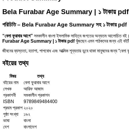
Bela Furabar Age Summary | ১ টাকায় pdf – আ
পরিচিতি – Bela Furabar Age Summary সহ ১ টাকায় pdf
“বেলা ফুরাবার আগে”
সমকালীন বাংলা ইসলামিক সাহিত্য জগতের অন্যতম আলোচিত বই
Furabar Age Summary | ১ টাকায় pdf
খুঁজছেন এমন পাঠকদের জন্য এই বইটি শ
জীবনের ব্যস্ততা, হতাশা, পাপবোধ এবং আত্মিক শূন্যতায় ডুবে থাকা মানুষদের জন্য “
বইয়ের তথ্য
বিষয়
তথ্য
বইয়ের নাম
বেলা ফুরাবার আগে
লেখক
আরিফ আজাদ
প্রকাশনী
সমকালীন প্রকাশন
ISBN
9789849484400
প্রথম প্রকাশ
২০২০
পৃষ্ঠা সংখ্যা
১৯২
ভাষা
বাংলা
দেশ
বাংলাদেশ