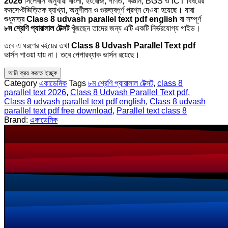
2026
সিলেবাস অনুযায়ী বাংলা, ইংরেজি, গণিত, বিজ্ঞান, BGS ও ICT বিষয়ের
কনসেপ্টভিত্তিক ব্যাখ্যা, অনুশীলন ও গুরুত্বপূর্ণ প্রশ্ন দেওয়া হয়েছে। যারা
শুধুমাত্র
Class 8 udvash parallel text pdf english
বা সম্পূর্ণ
৮ম শ্রেণি প্যারালাল টেক্সট
খুঁজছেন তাদের জন্য এটি একটি নির্ভরযোগ্য গাইড।
তবে এ ধরণের বইয়ের তথা
Class 8 Udvash Parallel Text pdf
ভার্সন পাওয়া যায় না। তবে পেপারব্যাক ভার্সন রয়েছে।
আমি ক্রয় করতে ইচ্ছুক
Category
একাডেমিক
Tags
৮ম শ্রেণি প্যারালাল টেক্সট
,
class 8
parallel text 2026
,
Class 8 Udvash Parallel Text pdf
,
Class 8 udvash parallel text pdf english
,
Class 8 udvash
parallel text pdf free download
,
Parallel text class 8
Brand:
একাডেমিক