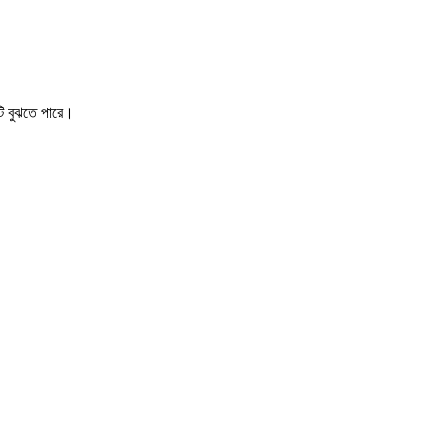
য়টি বুঝতে পারে।