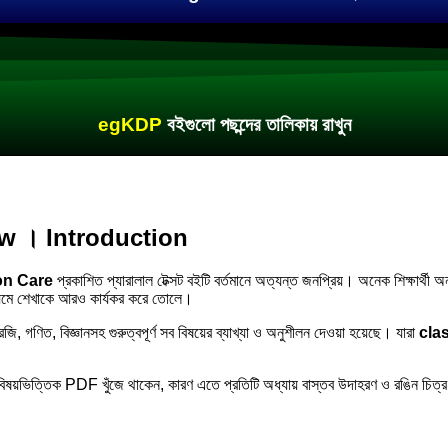
egKDP
বইগুলো পছন্দের তালিকায় রাখুন
ew । Introduction
on Care
প্রকাশিত প্যারালাল টেক্সট বইটি বর্তমানে অত্যন্ত জনপ্রিয়। অনেক শিক্ষার্থী
ধ্যমে শেখাকে আরও কার্যকর করে তোলে।
েজি, গণিত, বিজ্ঞানসহ গুরুত্বপূর্ণ সব বিষয়ের ব্যাখ্যা ও অনুশীলন দেওয়া হয়েছে। যারা
clas
বিষয়ভিত্তিক PDF খুঁজে থাকেন, কারণ এতে প্রতিটি অধ্যায় বাস্তব উদাহরণ ও রঙিন চিত্র 