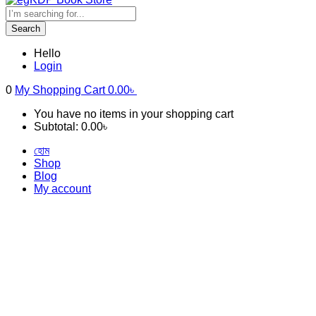
Search
Hello
Login
0
My Shopping Cart
0.00
৳
You have no items in your shopping cart
Subtotal:
0.00
৳
হোম
Shop
Blog
My account