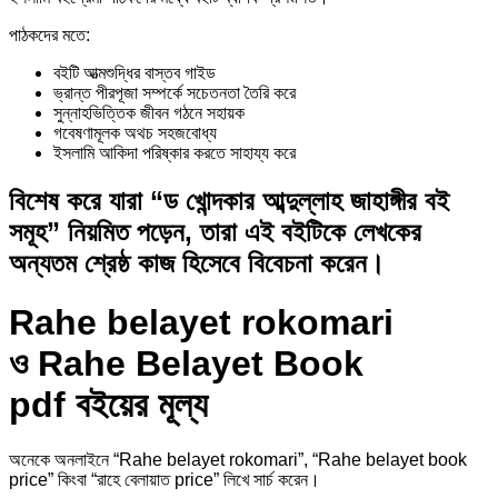
পাঠকদের মতে:
বইটি আত্মশুদ্ধির বাস্তব গাইড
ভ্রান্ত পীরপূজা সম্পর্কে সচেতনতা তৈরি করে
সুন্নাহভিত্তিক জীবন গঠনে সহায়ক
গবেষণামূলক অথচ সহজবোধ্য
ইসলামি আকিদা পরিষ্কার করতে সাহায্য করে
বিশেষ করে যারা “ড খোন্দকার আব্দুল্লাহ জাহাঙ্গীর বই
সমূহ” নিয়মিত পড়েন, তারা এই বইটিকে লেখকের
অন্যতম শ্রেষ্ঠ কাজ হিসেবে বিবেচনা করেন।
Rahe belayet rokomari
ও Rahe Belayet Book
pdf বইয়ের মূল্য
অনেকে অনলাইনে “Rahe belayet rokomari”, “Rahe belayet book
price” কিংবা “রাহে বেলায়াত price” লিখে সার্চ করেন।