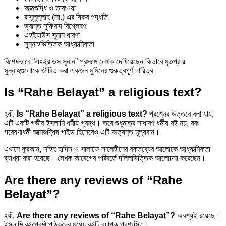
আত্মশুদ্ধি ও তাকওয়া
রাসূলুল্লাহ (সা.) এর যিকর পদ্ধতি
ভ্রান্ত সুফিবাদ বিশ্লেষণ
এহইয়াউস সুনান ধারণা
সুন্নাহভিত্তিক আধ্যাত্মিকতা
বিশেষভাবে “এহইয়াউস সুনান” প্রসঙ্গে লেখক দেখিয়েছেন কিভাবে মৃতপ্রায়
সুন্নাহগুলোকে জীবিত করা একজন মুমিনের গুরুত্বপূর্ণ দায়িত্ব।
Is “Rahe Belayat” a religious text?
হ্যাঁ,
Is “Rahe Belayat” a religious text?
প্রশ্নের উত্তরে বলা যায়,
এটি একটি গভীর ইসলামি ধর্মীয় গ্রন্থ। তবে শুধুমাত্র সাধারণ ধর্মীয় বই নয়, বরং
গবেষণাধর্মী আত্মশুদ্ধির গাইড হিসেবেও এটি অত্যন্ত মূল্যবান।
এখানে কুরআন, সহিহ হাদিস ও সালাফে সালেহীনের বক্তব্যের আলোকে আধ্যাত্মিকতা
ব্যাখ্যা করা হয়েছে। লেখক আবেগের পরিবর্তে দলিলভিত্তিক আলোচনা করেছেন।
Are there any reviews of “Rahe
Belayat”?
হ্যাঁ,
Are there any reviews of “Rahe Belayat”?
অবশ্যই রয়েছে।
ইসলামি বইপ্রেমী পাঠকদের মধ্যে বইটি ব্যাপক প্রশংসিত।