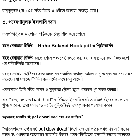
রাসূলুল্লাহ (সা.) এর সহিহ যিকর ও ওযীফা জানতে সাহায্য করে।
৫. গবেষণামূলক ইসলামি জ্ঞান
দলিলভিত্তিক আলোচনা পাঠককে চিন্তাশীল করে তোলে।
রাহে বেলায়াত রিভিউ – Rahe Belayet Book pdf ও প্রিন্ট ভার্সন
রাহে বেলায়াত রিভিউ
করতে গেলে প্রথমেই বলতে হয়, বইটির সবচেয়ে বড় শক্তি হলো
এর দলিলনির্ভর আলোচনা।
রাহে বেলায়াত
বইটিতে লেখক এমন সব প্রচলিত ভ্রান্ত আমল ও কুসংস্কারের সমালোচনা
করেছেন যা সমাজে দীর্ঘদিন ধরে ধর্মের নামে চালু আছে।
একইসাথে তিনি সহিহ আমল ও সুন্নাহর সৌন্দর্য তুলে ধরেছেন খুব সহজ ভাষায়।
যারা “রাহে বেলায়াত hadithbd” বা বিভিন্ন ইসলামি প্ল্যাটফর্মে এই বইয়ের আলোচনা
খুঁজে থাকেন, তারা সাধারণত বইটির যুক্তিনির্ভর উপস্থাপনার প্রশংসা করেন।
আব্দুল্লাহ জাহাঙ্গীর বই pdf download কেন এত জনপ্রিয়?
“আব্দুল্লাহ জাহাঙ্গীর বই pdf download” লিখে হাজারো পাঠক প্রতিদিন সার্চ করেন।
কারণ ড. খোন্দকার আব্দুল্লাহ জাহাঙ্গীর ছিলেন গবেষণাভিত্তিক ইসলামি জ্ঞানের অন্যতম