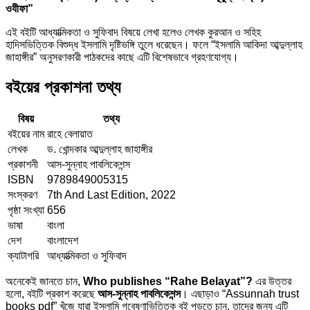
ওযীফা”
এই বইটি আধ্যাত্মিকতা ও সুফিবাদ বিষয়ে লেখা হলেও লেখক কুরআন ও সহিহ
হাদিসভিত্তিক বিশুদ্ধ ইসলামি দৃষ্টিভঙ্গি তুলে ধরেছেন। ফলে “ইসলামি আকিদা আব্দুল্লাহ
জাহাঙ্গীর” অনুসরণকারী পাঠকদের কাছে এটি বিশেষভাবে গ্রহণযোগ্য।
বইয়ের প্রকাশনা তথ্য
বিষয়
তথ্য
বইয়ের নাম
রাহে বেলায়াত
লেখক
ড. খোন্দকার আব্দুল্লাহ জাহাঙ্গীর
প্রকাশনী
আস-সুন্নাহ পাবলিকেশন্স
ISBN
9789849005315
সংস্করণ
7th And Last Edition, 2022
পৃষ্ঠা সংখ্যা
656
ভাষা
বাংলা
দেশ
বাংলাদেশ
ক্যাটাগরি
আধ্যাত্মিকতা ও সুফিবাদ
অনেকেই জানতে চান,
Who publishes “Rahe Belayat”?
এর উত্তর
হলো, বইটি প্রকাশ করেছে
আস-সুন্নাহ পাবলিকেশন্স
। এছাড়াও “Assunnah trust
books pdf” খুঁজে যারা ইসলামি গবেষণাভিত্তিক বই পড়তে চান, তাদের জন্য এটি