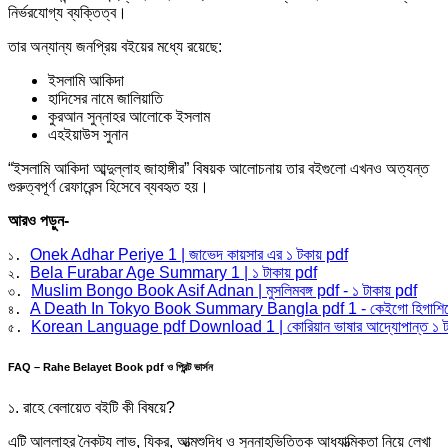
নির্ভরযোগ্য ব্যক্তিত্ব।
তার অন্যান্য জনপ্রিয় বইয়ের মধ্যে রয়েছে:
ইসলামি আকিদা
হাদিসের নামে জালিয়াতি
কুরআন সুন্নাহর আলোকে ইসলাম
এহইয়াউস সুনান
“ইসলামি আকিদা আব্দুল্লাহ জাহাঙ্গীর” বিষয়ক আলোচনায় তার বইগুলো এখনও অত্যন্ত
গুরুত্বপূর্ণ রেফারেন্স হিসেবে ব্যবহৃত হয়।
আরও পড়ুন-
Onek Adhar Periye 1 | জাভেদ কায়সার এর ১ টকায় pdf
১. 
Bela Furabar Age Summary 1 | ১ টাকায় pdf
২. 
Muslim Bongo Book Asif Adnan | মুসলিমবঙ্গ pdf - ১ টাকায় pdf
৩. 
A Death In Tokyo Book Summary Bangla pdf 1 - কেইগো হিগাশি
৪. 
Korean Language pdf Download 1 | কোরিয়ান ভাষার আদ্যোপান্ত ১ ট
৫. 
FAQ – Rahe Belayet Book pdf ও প্রিন্ট ভার্সন
১. রাহে বেলায়েত বইটি কী বিষয়ে?
এটি আল্লাহর নৈকট্য লাভ, যিকর, আত্মশুদ্ধি ও সুন্নাহভিত্তিক আধ্যাত্মিকতা নিয়ে লেখা