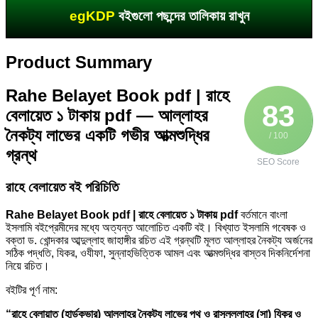
egKDP
বইগুলো পছন্দের তালিকায় রাখুন
Product Summary
Rahe Belayet Book pdf | রাহে
83
বেলায়েত ১ টাকায় pdf — আল্লাহর
নৈকট্য লাভের একটি গভীর আত্মশুদ্ধির
/ 100
গ্রন্থ
SEO Score
রাহে বেলায়েত বই পরিচিতি
Rahe Belayet Book pdf | রাহে বেলায়েত ১ টাকায় pdf
বর্তমানে বাংলা
ইসলামি বইপ্রেমীদের মধ্যে অত্যন্ত আলোচিত একটি বই। বিখ্যাত ইসলামি গবেষক ও
বক্তা
ড. খোন্দকার আব্দুল্লাহ জাহাঙ্গীর
রচিত এই গ্রন্থটি মূলত আল্লাহর নৈকট্য অর্জনের
সঠিক পদ্ধতি, যিকর, ওযীফা, সুন্নাহভিত্তিক আমল এবং আত্মশুদ্ধির বাস্তব দিকনির্দেশনা
নিয়ে রচিত।
বইটির পূর্ণ নাম:
“রাহে বেলায়াত (হার্ডকভার) আল্লাহ্‌র নৈকট্য লাভের পথ ও রাসূলুল্লাহর (সা) যিকর ও