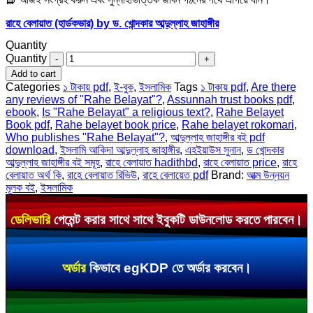
রাহে বেলায়াত (হার্ডকভার) by ড. খোন্দকার আব্দুল্লাহ জাহাঙ্গীর
Quantity
Quantity
Add to cart
Categories
১ টাকায় pdf
,
ই-বুক
,
ইসলামিক
Tags
১ টাকায় pdf
,
Are there
any reviews of "Rahe Belayat"?
,
Assunnah trust books pdf
,
ebook
,
Is "Rahe Belayat" a religious text?
,
Rahe Belayet
Book pdf
,
Rahe belayet book price
,
Rahe belayet rokomari
,
Who publishes "Rahe Belayat"?
,
আব্দুল্লাহ জাহাঙ্গীর বই pdf
download
,
ইসলামি আকিদা আব্দুল্লাহ জাহাঙ্গীর
,
এহইয়াউস সুনান
,
ড খোন্দকার
আব্দুল্লাহ জাহাঙ্গীর বই সমূহ
,
রাহে বেলায়াত hadithbd
,
রাহে বেলায়াত price
,
রাহে
বেলায়াত অর্থ কি
,
রাহে বেলায়াত রিভিউ
,
রাহে বেলায়েত pdf
Brand:
আত্ম উন্নয়ন
মূলক বই
,
ইসলামিক
ডেলিভারি
পেমেন্ট করার সাথে সাথে ইবুকটি ডাউনলোড করতে পারবেন।
অর্ডার
কিভাবে egKDP তে অর্ডার করবেন।