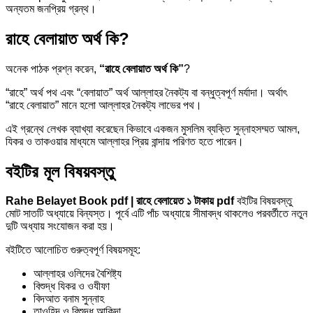
অন্যতম জনপ্রিয় গ্রন্থ।
রাহে বেলায়াত অর্থ কি?
অনেক পাঠক প্রশ্ন করেন,
“রাহে বেলায়াত অর্থ কি”
?
“রাহে” অর্থ পথ এবং “বেলায়াত” অর্থ আল্লাহর নৈকট্য বা বন্ধুত্বপূর্ণ মর্যাদা। অর্থাৎ
“রাহে বেলায়াত” মানে হলো আল্লাহর নৈকট্য লাভের পথ।
এই গ্রন্থে লেখক ব্যাখ্যা করেছেন কিভাবে একজন মুসলিম ব্যক্তি সুন্নাহসম্মত আমল,
যিকর ও তাকওয়ার মাধ্যমে আল্লাহর প্রিয় বান্দায় পরিণত হতে পারেন।
বইটির মূল বিষয়বস্তু
Rahe Belayet Book pdf | রাহে বেলায়েত ১ টাকায় pdf
বইটির বিষয়বস্তু
মোট সাতটি অধ্যায়ে বিন্যস্ত। পূর্বে এটি পাঁচ অধ্যায়ে সীমাবদ্ধ থাকলেও পরবর্তীতে নতুন
দুটি অধ্যায় সংযোজন করা হয়।
বইটিতে আলোচিত গুরুত্বপূর্ণ বিষয়সমূহ:
আল্লাহর ওলিদের বৈশিষ্ট্য
বিশুদ্ধ যিকর ও ওযীফা
বিদআত বনাম সুন্নাহ
তাওহিদ ও বিশুদ্ধ আকিদা