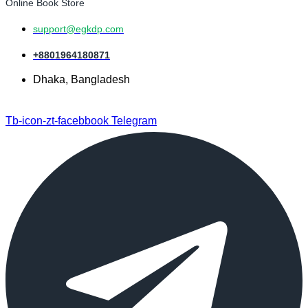
Online Book Store
support@egkdp.com
+8801964180871
Dhaka, Bangladesh
Tb-icon-zt-facebbook
Telegram