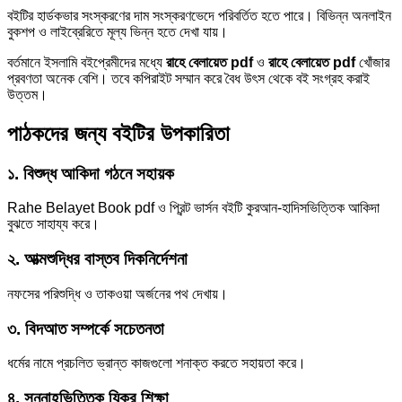
বইটির হার্ডকভার সংস্করণের দাম সংস্করণভেদে পরিবর্তিত হতে পারে। বিভিন্ন অনলাইন
বুকশপ ও লাইব্রেরিতে মূল্য ভিন্ন হতে দেখা যায়।
বর্তমানে ইসলামি বইপ্রেমীদের মধ্যে
রাহে বেলায়েত pdf
ও
রাহে বেলায়েত pdf
খোঁজার
প্রবণতা অনেক বেশি। তবে কপিরাইট সম্মান করে বৈধ উৎস থেকে বই সংগ্রহ করাই
উত্তম।
পাঠকদের জন্য বইটির উপকারিতা
১. বিশুদ্ধ আকিদা গঠনে সহায়ক
Rahe Belayet Book pdf ও প্রিন্ট ভার্সন বইটি কুরআন-হাদিসভিত্তিক আকিদা
বুঝতে সাহায্য করে।
২. আত্মশুদ্ধির বাস্তব দিকনির্দেশনা
নফসের পরিশুদ্ধি ও তাকওয়া অর্জনের পথ দেখায়।
৩. বিদআত সম্পর্কে সচেতনতা
ধর্মের নামে প্রচলিত ভ্রান্ত কাজগুলো শনাক্ত করতে সহায়তা করে।
৪. সুন্নাহভিত্তিক যিকর শিক্ষা