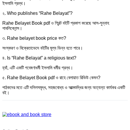
ইসলামি গ্রন্থ।
২. Who publishes “Rahe Belayat”?
Rahe Belayet Book pdf ও প্রিন্ট বইটি প্রকাশ করেছে আস-সুন্নাহ
পাবলিকেশন্স।
৩. Rahe belayet book price কত?
সংস্করণ ও বিক্রেতাভেদে বইটির মূল্য ভিন্ন হতে পারে।
৪. Is “Rahe Belayat” a religious text?
হ্যাঁ, এটি একটি গবেষণাধর্মী ইসলামি ধর্মীয় গ্রন্থ।
৫. Rahe Belayet Book pdf ও রাহে বেলায়াত রিভিউ কেমন?
পাঠকদের মতে এটি দলিলসমৃদ্ধ, সহজবোধ্য ও আত্মশুদ্ধির জন্য অত্যন্ত কার্যকর একটি
বই।