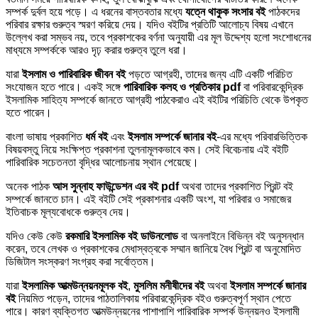
সম্পর্ক দুর্বল হয়ে পড়ে। এ ধরনের বাস্তবতার মধ্যে
যত্নে থাকুক সংসার বই
পাঠকদের
পরিবার রক্ষার গুরুত্ব স্মরণ করিয়ে দেয়। যদিও বইটির প্রতিটি আলোচ্য বিষয় এখানে
উল্লেখ করা সম্ভব নয়, তবে প্রকাশকের বর্ণনা অনুযায়ী এর মূল উদ্দেশ্য হলো সংশোধনের
মাধ্যমে সম্পর্ককে আরও দৃঢ় করার গুরুত্ব তুলে ধরা।
যারা
ইসলাম ও পারিবারিক জীবন বই
পড়তে আগ্রহী, তাদের জন্য এটি একটি পরিচিত
সংযোজন হতে পারে। একই সঙ্গে
পারিবারিক কলহ ও প্রতিকার pdf
বা পরিবারকেন্দ্রিক
ইসলামিক সাহিত্য সম্পর্কে জানতে আগ্রহী পাঠকেরাও এই বইটির পরিচিতি থেকে উপকৃত
হতে পারেন।
বাংলা ভাষায় প্রকাশিত
ধর্ম বই
এবং
ইসলাম সম্পর্কে জানার বই
-এর মধ্যে পরিবারভিত্তিক
বিষয়বস্তু নিয়ে সংক্ষিপ্ত প্রকাশনা তুলনামূলকভাবে কম। সেই বিবেচনায় এই বইটি
পারিবারিক সচেতনতা বৃদ্ধির আলোচনায় স্থান পেয়েছে।
অনেক পাঠক
আস সুন্নাহ ফাউন্ডেশন এর বই pdf
অথবা তাদের প্রকাশিত প্রিন্ট বই
সম্পর্কে জানতে চান। এই বইটি সেই প্রকাশনার একটি অংশ, যা পরিবার ও সমাজের
ইতিবাচক মূল্যবোধকে গুরুত্ব দেয়।
যদিও কেউ কেউ
রকমারি ইসলামিক বই ডাউনলোড
বা অনলাইনে বিভিন্ন বই অনুসন্ধান
করেন, তবে লেখক ও প্রকাশকের মেধাস্বত্বকে সম্মান জানিয়ে বৈধ প্রিন্ট বা অনুমোদিত
ডিজিটাল সংস্করণ সংগ্রহ করা সর্বোত্তম।
যারা
ইসলামিক আত্মউন্নয়নমূলক বই
,
মুসলিম মনীষীদের বই
অথবা
ইসলাম সম্পর্কে জানার
বই
নিয়মিত পড়েন, তাদের পাঠতালিকায় পরিবারকেন্দ্রিক বইও গুরুত্বপূর্ণ স্থান পেতে
পারে। কারণ ব্যক্তিগত আত্মউন্নয়নের পাশাপাশি পারিবারিক সম্পর্ক উন্নয়নও ইসলামী