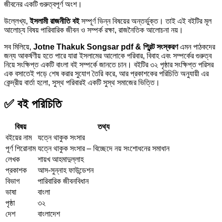
জীবনের একটি গুরুত্বপূর্ণ অংশ।
উল্লেখ্য,
ইসলামী রাজনীতি বই
সম্পূর্ণ ভিন্ন বিষয়ের অন্তর্ভুক্ত। তাই এই বইটির মূল
আলোচ্য বিষয় পারিবারিক জীবন ও সম্পর্ক রক্ষা, রাজনৈতিক আলোচনা নয়।
সব মিলিয়ে,
Jotne Thakuk Songsar pdf & প্রিন্ট সংস্করণ
এমন পাঠকদের
জন্য আকর্ষণীয় হতে পারে যারা ইসলামের আলোকে পরিবার, বিবাহ এবং সম্পর্কের গুরুত্ব
নিয়ে সংক্ষিপ্ত একটি বাংলা বই সম্পর্কে জানতে চান। বইটির ৩২ পৃষ্ঠার সংক্ষিপ্ত পরিসর
এক বসাতেই পড়ে শেষ করার সুযোগ তৈরি করে, আর প্রকাশকের পরিচিতি অনুযায়ী এর
কেন্দ্রীয় বার্তা হলো, সুস্থ পরিবারই একটি সুস্থ সমাজের ভিত্তি।
✅ বই পরিচিতি
বিষয়
তথ্য
বইয়ের নাম
যত্নে থাকুক সংসার
পূর্ণ শিরোনাম
যত্নে থাকুক সংসার – বিচ্ছেদে নয় সংশোধনের সমাধান
লেখক
শায়খ আহমাদুল্লাহ
প্রকাশক
আস-সুন্নাহ ফাউন্ডেশন
বিভাগ
পারিবারিক জীবনবিধান
ভাষা
বাংলা
পৃষ্ঠা
৩২
দেশ
বাংলাদেশ