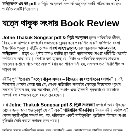
ফাউন্ডেশন এর বই pdf
ও প্রিন্ট সংস্করণ সম্পর্কে অনুসন্ধানকারী পাঠকদের কাছেও
পরিচিত একটি শিরোনাম।
যত্নে থাকুক সংসার Book Review
Jotne Thakuk Songsar pdf & প্রিন্ট সংস্করণ
মূলত পারিবারিক জীবন,
বিবাহ এবং দাম্পত্য সম্পর্কের গুরুত্বকে কেন্দ্র করে প্রকাশিত একটি সংক্ষিপ্ত বাংলা
ইসলামিক গ্রন্থ। বইটির লেখক
শায়খ আহমাদুল্লাহ
এবং প্রকাশক
আস-সুন্নাহ
ফাউন্ডেশন
। মাত্র ৩২ পৃষ্ঠার হলেও বইটির মূল বার্তা প্রকাশকের দেওয়া পরিচিতি থেকেই
স্পষ্টভাবে বোঝা যায়। সেখানে বলা হয়েছে যে, বিবাহ ও পারিবারিক বন্ধনের মাধ্যমে
সমাজের কাঠামো গড়ে ওঠে এবং পরিবার যত শক্তিশালী হয়, সমাজও তত স্থিতিশীল ও
সমৃদ্ধ হয়।
বইটির পূর্ণ শিরোনাম
“যত্নে থাকুক সংসার – বিচ্ছেদে নয় সংশোধনের সমাধান”
। এই
শিরোনাম থেকেই বোঝা যায় যে, লেখক পারিবারিক সংকটের ক্ষেত্রে বিচ্ছেদকে প্রথম
সমাধান হিসেবে নয়, বরং সংশোধন, ধৈর্য, সংলাপ এবং ইসলামী মূল্যবোধের আলোকে
সম্পর্ক রক্ষার গুরুত্ব তুলে ধরতে চেয়েছেন।
যারা
Jotne Thakuk Songsar pdf & প্রিন্ট সংস্করণ
সম্পর্কে তথ্য খুঁজছেন,
তাদের জন্য জানা গুরুত্বপূর্ণ যে এটি একটি
পারিবারিক জীবনবিধান
বিষয়ক বই। অর্থাৎ এটি
কেবল স্বামী-স্ত্রীর সম্পর্ক নয়, বরং পরিবারকে একটি দায়িত্বশীল প্রতিষ্ঠান হিসেবে দেখার
দৃষ্টিভঙ্গি তৈরি করতে সহায়ক হতে পারে।
বর্তমান সময়ে পারিবারিক কলহ, ভুল বোঝাবুঝি এবং যোগাযোগের ঘাটতির কারণে অনেক