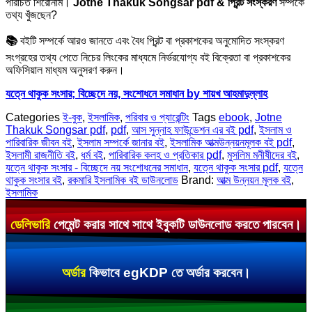
পরিচিত শিরোনাম।
Jotne Thakuk Songsar pdf & প্রিন্ট সংস্করণ
সম্পর্কে
তথ্য খুঁজছেন?
📚
বইটি সম্পর্কে আরও জানতে এবং বৈধ প্রিন্ট বা প্রকাশকের অনুমোদিত সংস্করণ
সংগ্রহের তথ্য পেতে নিচের লিংকের মাধ্যমে নির্ভরযোগ্য বই বিক্রেতা বা প্রকাশকের
অফিসিয়াল মাধ্যম অনুসরণ করুন।
যত্নে থাকুক সংসার; বিচ্ছেদে নয়, সংশোধনে সমাধান by শায়খ আহমাদুল্লাহ
Categories
ই-বুক
,
ইসলামিক
,
পরিবার ও প্যারেন্টিং
Tags
ebook
,
Jotne
Thakuk Songsar pdf
,
pdf
,
আস সুন্নাহ ফাউন্ডেশন এর বই pdf
,
ইসলাম ও
পারিবারিক জীবন বই
,
ইসলাম সম্পর্কে জানার বই
,
ইসলামিক আত্মউন্নয়নমূলক বই pdf
,
ইসলামী রাজনীতি বই
,
ধর্ম বই
,
পারিবারিক কলহ ও প্রতিকার pdf
,
মুসলিম মনীষীদের বই
,
যত্নে থাকুক সংসার - বিচ্ছেদে নয় সংশোধনের সমাধান
,
যত্নে থাকুক সংসার pdf
,
যত্নে
থাকুক সংসার বই
,
রকমারি ইসলামিক বই ডাউনলোড
Brand:
আত্ম উন্নয়ন মূলক বই
,
ইসলামিক
ডেলিভারি
পেমেন্ট করার সাথে সাথে ইবুকটি ডাউনলোড করতে পারবেন।
অর্ডার
কিভাবে egKDP তে অর্ডার করবেন।