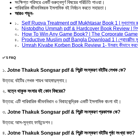
সংক্ষিপ্ত পরিসরে একটি গুরুত্বপূর্ণ বিষয়ের পরিচিতি পাওয়া।
পারিবারিক জীবনবিষয়ক ইসলামিক বই নির্বাচন করতে সহায়তা।
আরও পড়ুন-
Self Ruqya Treatment pdf Mukhtasar Book 1 | মুখতাসার রুক
১. 
Nistobdho Ummah pdf & Hardcover Book Review | নিস্তব্
২. 
How To Win Any Game Book? | The Corporate Game 
৩. 
Productive Muslim pdf Bangla Download 1 | প্রোডাক্টিভ মুস
৪. 
Umrah Kivabe Korben Book Review 1- উমরাহ কীভাবে করবে
৫. 
✅ 5 FAQ
১.
Jotne Thakuk Songsar pdf & প্রিন্ট সংস্করণ বইটির লেখক কে?
উত্তর: বইটির লেখক শায়খ আহমাদুল্লাহ।
২.
যত্নে থাকুক সংসার বই কোন বিষয়ের?
উত্তর: এটি পারিবারিক জীবনবিধান ও বিবাহকেন্দ্রিক একটি ইসলামিক বাংলা বই।
৩.
Jotne Thakuk Songsar pdf & প্রিন্ট সংস্করণ
প্রকাশক কে?
উত্তর: আস-সুন্নাহ ফাউন্ডেশন।
৪.
Jotne Thakuk Songsar pdf & প্রিন্ট সংস্করণ
বইটির পৃষ্ঠা সংখ্যা কত?