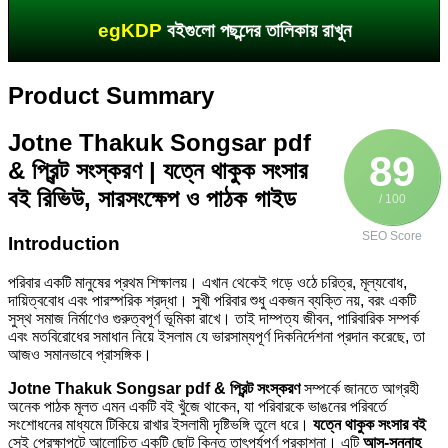
egKDP
বইগুলো পছন্দের তালিকায় রাখুন
Product Summary
Jotne Thakuk Songsar pdf
89
& প্রিন্ট সংস্করণ | যত্নে থাকুক সংসার
বই রিভিউ, সারসংক্ষেপ ও পাঠক গাইড
/ 100
SEO Score
Introduction
পরিবার একটি মানুষের প্রথম শিক্ষালয়। এখান থেকেই গড়ে ওঠে চরিত্র, মূল্যবোধ,
দায়িত্ববোধ এবং পারস্পরিক শ্রদ্ধা। সুখী পরিবার শুধু একজন ব্যক্তি নয়, বরং একটি
সুস্থ সমাজ নির্মাণেও গুরুত্বপূর্ণ ভূমিকা রাখে। তাই দাম্পত্য জীবন, পারিবারিক সম্পর্ক
এবং মতবিরোধের সমাধান নিয়ে ইসলাম যে ভারসাম্যপূর্ণ দিকনির্দেশনা প্রদান করেছে, তা
আজও সমানভাবে প্রাসঙ্গিক।
Jotne Thakuk Songsar pdf & প্রিন্ট সংস্করণ
সম্পর্কে জানতে আগ্রহী
অনেক পাঠক মূলত এমন একটি বই খুঁজে থাকেন, যা পরিবারকে ভাঙনের পরিবর্তে
সংশোধনের মাধ্যমে টিকিয়ে রাখার ইসলামী দৃষ্টিভঙ্গি তুলে ধরে।
যত্নে থাকুক সংসার বই
সেই প্রেক্ষাপটে আলোচিত একটি ছোট কিন্তু তাৎপর্যপূর্ণ প্রকাশনা। এটি
আস-সুন্নাহ