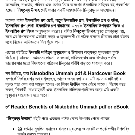
আত্মশুদ্ধি, দাওয়াহ, পরিবার এবং সমাজ নিয়ে অসংখ্য ইসলামিক সাহিত্য বই প্রকাশিত
হচ্ছে।
নিস্তব্ধ উম্মাহ
সেই ধারার একটি সমসাময়িক চিন্তামূলক সংযোজন।
অনেক পাঠক
ইসলামিক গল্প ছোট
,
নতুন ইসলামিক গল্প
,
ইসলামিক গল্প ও ঘটনা
,
ইসলামিক গল্প লেখা
,
ইসলামিক গল্প বাচ্চাদের
, এমনকি
ইসলামিক উপন্যাস লিংক
বা
ইসলামিক গল্প লিংক
অনুসন্ধান করেন। যদিও
নিস্তব্ধ উম্মাহ
মূলত গল্পগ্রন্থ নয়,
তবে এর উপস্থাপনা এতটাই সহজ ও হৃদয়স্পর্শী যে পাঠক বাস্তব জীবনের নানা ঘটনার
সঙ্গে নিজের অভিজ্ঞতার মিল খুঁজে পান।
এছাড়া বইটিতে
ইসলামী সাহিত্য মূল্যবোধ ও উপাদান
অত্যন্ত সুন্দরভাবে ফুটে
উঠেছে। মানবতা, আত্মসমালোচনা, তাকওয়া, দায়িত্ববোধ এবং উম্মাহর প্রতি
ভালোবাসার মতো বিষয়গুলো পাঠকের চিন্তার পরিধি বাড়াতে সাহায্য করে।
সব মিলিয়ে, যারা
Nistobdho Ummah pdf & Hardcover Book
সম্পর্কে নির্ভরযোগ্য তথ্য খুঁজছেন, তাদের জন্য বলা যায়, এটি এমন একটি বই যা
দ্রুত পড়া শেষ করা সম্ভব হলেও এর শিক্ষা দীর্ঘদিন মনে গেঁথে থাকে। বিশেষ করে
তরুণ, শিক্ষার্থী, দাওয়াহকর্মী এবং ইসলামিক সাহিত্যপ্রেমীদের জন্য এটি একটি
মূল্যবান সংযোজন হতে পারে।
✅ Reader Benefits of Nistobdho Ummah pdf or eBook
“নিস্তব্ধ উম্মাহ”
বইটি পড়ে একজন পাঠক যেসব উপকার পেতে পারেন:
📖 বর্তমান মুসলিম সমাজের বাস্তব চ্যালেঞ্জ ও সংকট সম্পর্কে গভীর উপলব্ধি
অর্জন করতে পারবেন।