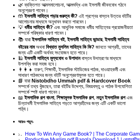
🌿 ব্যক্তিগত আত্মসমালোচনা, আত্মশুদ্ধি এবং ইসলামী জীবনবোধ গঠনে
অনুপ্রেরণা পাবেন।
🤲
ইসলামী সাহিত্য পড়ার গুরুত্ব কী?
এই প্রশ্নের বাস্তব উত্তর বইটির
আলোচনার মাধ্যমে অনুধাবন করতে পারবেন।
💡
ধর্মীয় সাহিত্য কী?
এবং আধুনিক সমাজে ধর্মীয় সাহিত্যের প্রয়োজনীয়তা
সম্পর্কে পরিষ্কার ধারণা পাবেন।
📚 যারা
ইসলামিক সাহিত্য বই
,
ইসলামী সাহিত্য ভান্ডার
,
ইসলামী সাহিত্য
বইয়ের নাম
অথবা
বিখ্যাত মুসলিম সাহিত্য কি কি?
জানতে আগ্রহী, তাদের
জন্য এটি একটি অর্থবহ সংযোজন হতে পারে।
🕌
ইসলামী সাহিত্য মূল্যবোধ ও উপাদান
বাস্তব উদাহরণের মাধ্যমে
উপলব্ধি করা সহজ হবে।
👨‍👩‍👧 তরুণ, শিক্ষার্থী, ইসলামিক স্টাডিজের পাঠক, দাওয়াহকর্মী এবং
সাধারণ পাঠকদের জন্য বইটি অনুপ্রেরণামূলক হতে পারে।
📘 যারা
Nistobdho Ummah pdf & Hardcover Book
সম্পর্কে তথ্য খুঁজছেন, তারা বইটির উদ্দেশ্য, বিষয়বস্তু ও পাঠক উপযোগিতা
সম্পর্কে স্পষ্ট ধারণা পাবেন।
📖
ইসলামিক গল্প বাংলা
,
শিক্ষামূলক ইসলামিক গল্প
,
নতুন ইসলামিক গল্প
এবং
চিন্তাধর্মী ইসলামিক সাহিত্য পড়তে আগ্রহীদের জন্য এটি একটি ভালো
পাঠ্য।
আরও পড়ুন-
How To Win Any Game Book? | The Corporate Game
১. 
Productive Muslim pdf Bangla Download 1 | প্রোডাক্টিভ মু
২. 