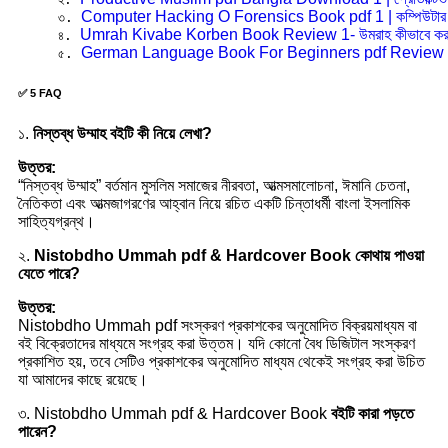
Computer Hacking O Forensics Book pdf 1 | কম্পিউটার হ্
৩. 
Umrah Kivabe Korben Book Review 1- উমরাহ কীভাবে কর
৪. 
German Language Book For Beginners pdf Review 1 | জার
৫. 
✅ 5 FAQ
১.
নিস্তব্ধ উম্মাহ বইটি কী নিয়ে লেখা?
উত্তর:
“নিস্তব্ধ উম্মাহ” বর্তমান মুসলিম সমাজের নীরবতা, আত্মসমালোচনা, ঈমানি চেতনা,
নৈতিকতা এবং আত্মজাগরণের আহ্বান নিয়ে রচিত একটি চিন্তাধর্মী বাংলা ইসলামিক
সাহিত্যগ্রন্থ।
২.
Nistobdho Ummah pdf & Hardcover Book কোথায় পাওয়া
যেতে পারে?
উত্তর:
Nistobdho Ummah pdf সংস্করণ প্রকাশকের অনুমোদিত বিক্রয়মাধ্যম বা
বই বিক্রেতাদের মাধ্যমে সংগ্রহ করা উত্তম। যদি কোনো বৈধ ডিজিটাল সংস্করণ
প্রকাশিত হয়, তবে সেটিও প্রকাশকের অনুমোদিত মাধ্যম থেকেই সংগ্রহ করা উচিত
যা আমাদের কাছে রয়েছে।
৩. Nistobdho Ummah pdf & Hardcover Book
বইটি কারা পড়তে
পারেন?