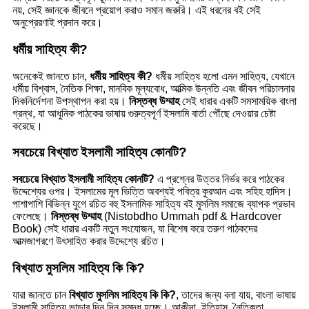
নয়, সেই জ্ঞানকে জীবনে প্রয়োগ করাও সমান জরুরি। এই ধরনের বই সেই
অনুপ্রেরণাই প্রদান করে।
ধর্মীয় সাহিত্য কী?
অনেকেই জানতে চান,
ধর্মীয় সাহিত্য কী?
ধর্মীয় সাহিত্য হলো এমন সাহিত্য, যেখানে
ধর্মীয় বিশ্বাস, নৈতিক শিক্ষা, মানবিক মূল্যবোধ, আত্মিক উন্নতি এবং জীবন পরিচালনার
দিকনির্দেশনা উপস্থাপন করা হয়।
নিস্তব্ধ উম্মাহ
সেই ধারার একটি সমসাময়িক বাংলা
গ্রন্থ, যা আধুনিক পাঠকের ভাষায় গুরুত্বপূর্ণ ইসলামি বার্তা পৌঁছে দেওয়ার চেষ্টা
করেছে।
সবচেয়ে বিখ্যাত ইসলামী সাহিত্য কোনটি?
সবচেয়ে বিখ্যাত ইসলামী সাহিত্য কোনটি?
এ প্রশ্নের উত্তর নির্ভর করে পাঠকের
উদ্দেশ্যের ওপর। ইসলামের মূল ভিত্তি অবশ্যই পবিত্র কুরআন এবং সহিহ হাদিস।
পাশাপাশি বিভিন্ন যুগে রচিত বহু ইসলামিক সাহিত্য বই মুসলিম সমাজে ব্যাপক প্রভাব
ফেলেছে।
নিস্তব্ধ উম্মাহ
(Nistobdho Ummah pdf & Hardcover
Book) সেই ধারার একটি নতুন সংযোজন, যা বিশেষ করে তরুণ পাঠকদের
আত্মজাগরণে উৎসাহিত করার উদ্দেশ্যে রচিত।
বিখ্যাত মুসলিম সাহিত্য কি কি?
যারা জানতে চান
বিখ্যাত মুসলিম সাহিত্য কি কি?
, তাদের জন্য বলা যায়, বাংলা ভাষায়
ইসলামী সাহিত্য ভান্ডার দিন দিন সমৃদ্ধ হচ্ছে। আকীদা, ইতিহাস, নৈতিকতা,