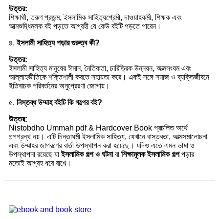
উত্তর:
শিক্ষার্থী, তরুণ প্রজন্ম, ইসলামিক সাহিত্যপ্রেমী, দাওয়াহকর্মী, শিক্ষক এবং
আত্মশুদ্ধিমূলক বই পড়তে আগ্রহী যে কেউ বইটি পড়তে পারেন।
৪.
ইসলামী সাহিত্য পড়ার গুরুত্ব কী?
উত্তর:
ইসলামী সাহিত্য মানুষের ঈমান, নৈতিকতা, চারিত্রিক উন্নয়ন, আত্মসংযম এবং
আল্লাহভীতিকে শক্তিশালী করতে সহায়তা করে। একই সঙ্গে সমাজ ও ব্যক্তিজীবনে
ইতিবাচক পরিবর্তনের অনুপ্রেরণা জোগায়।
৫.
নিস্তব্ধ উম্মাহ বইটি কি গল্পের বই?
উত্তর:
Nistobdho Ummah pdf & Hardcover Book প্রচলিত অর্থে
গল্পগ্রন্থ নয়। এটি চিন্তাধর্মী ইসলামিক সাহিত্য, যেখানে বাস্তবতা, আত্মসমালোচনা
এবং উম্মাহর জাগরণের বার্তা উপস্থাপন করা হয়েছে। যদিও এতে এমন ভাষা ও
উপস্থাপনা রয়েছে যা
ইসলামিক গল্প ও ঘটনা
বা
শিক্ষামূলক ইসলামিক গল্প
পড়ার
মতোই আগ্রহ ধরে রাখে।