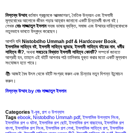
নিস্তব্ধ উম্মাহ
বর্তমান প্রজন্মকে আত্মজাগরণ, নৈতিক উন্নয়ন এবং ইসলামী
মূল্যবোধের আলোকে জীবন গড়ার আহ্বান জানানো একটি চিন্তাধর্মী বাংলা বই।
লেখক
মোঃ সাজ্জাতুল ইসলাম
সহজ ভাষায় ব্যক্তি, সমাজ এবং উম্মাহর দায়িত্ববোধকে
নতুনভাবে ভাবতে উদ্বুদ্ধ করেছেন।
আপনি যদি
Nistobdho Ummah pdf & Hardcover Book
,
ইসলামিক সাহিত্য বই
,
ইসলামী সাহিত্য ভান্ডার
,
ইসলামী সাহিত্য বইয়ের নাম
,
ধর্মীয়
সাহিত্য কী?
, অথবা
সবচেয়ে বিখ্যাত ইসলামী সাহিত্য কোনটি?
সম্পর্কে জানতে
আগ্রহী হন, তাহলে এই বইটি আপনার পাঠ তালিকায় যুক্ত করার মতো একটি মূল্যবান
সংযোজন হতে পারে।
📚 আজই বৈধ উৎস থেকে বইটি সংগ্রহ করুন এবং চিন্তার নতুন দিগন্ত উন্মোচন
করুন।
নিস্তব্ধ উম্মাহ by মোঃ সাজ্জাতুল ইসলাম
Categories
ই-বুক
,
গল্প ও উপন্যাস
Tags
ebook
,
Nistobdho Ummah pdf
,
ইসলামিক উপন্যাস লিংক
,
ইসলামিক গল্প ও ঘটনা
,
ইসলামিক গল্প ছোট
,
ইসলামিক গল্প বাচ্চাদের
,
ইসলামিক গল্প
বাংলা
,
ইসলামিক গল্প লিংক
,
ইসলামিক গল্প লেখা
,
ইসলামিক সাহিত্য গল্প
,
ইসলামিক