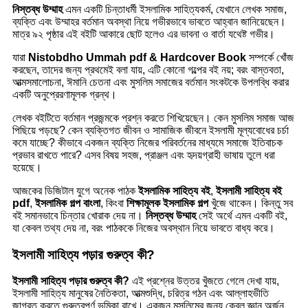
নিস্তব্ধ উম্মাহ
এমন একটি চিন্তাধর্মী ইসলামিক সাহিত্যকর্ম, যেখানে লেখক সমাজ,
ব্যক্তি এবং উম্মাহর বর্তমান অবস্থা নিয়ে গভীরভাবে ভাবতে আহ্বান জানিয়েছেন।
মাত্র ৯২ পৃষ্ঠার এই বইটি আকারে ছোট হলেও এর ভাবনা ও বার্তা যথেষ্ট গভীর।
যারা
Nistobdho Ummah pdf & Hardcover Book
সম্পর্কে খোঁজ
করছেন, তাদের জন্য প্রথমেই বলা যায়, এটি কোনো গল্পের বই নয়; বরং বাস্তবতা,
আত্মসমালোচনা, ঈমানি চেতনা এবং মুসলিম সমাজের বর্তমান সংকটকে উপলব্ধি করার
একটি অনুপ্রেরণামূলক গ্রন্থ।
লেখক বইটিতে বর্তমান প্রজন্মকে প্রশ্ন করতে শিখিয়েছেন। কেন মুসলিম সমাজ আজ
পিছিয়ে পড়ছে? কেন ব্যক্তিগত জীবন ও সামাজিক জীবনে ইসলামী মূল্যবোধের চর্চা
কমে যাচ্ছে? কীভাবে একজন ব্যক্তি নিজের পরিবর্তনের মাধ্যমে সমাজে ইতিবাচক
প্রভাব রাখতে পারে? এসব বিষয় সহজ, প্রাঞ্জল এবং হৃদয়গ্রাহী ভাষায় তুলে ধরা
হয়েছে।
আজকের ডিজিটাল যুগে অনেক পাঠক
ইসলামিক সাহিত্য বই
,
ইসলামী সাহিত্য বই
pdf
,
ইসলামিক গল্প বাংলা
, কিংবা
শিক্ষামূলক ইসলামিক গল্প
খুঁজে থাকেন। কিন্তু সব
বই সমানভাবে চিন্তার খোরাক দেয় না।
নিস্তব্ধ উম্মাহ
সেই অর্থে এমন একটি বই,
যা কেবল তথ্য দেয় না, বরং পাঠককে নিজের অবস্থান নিয়ে ভাবতে বাধ্য করে।
ইসলামী সাহিত্য পড়ার গুরুত্ব কী?
ইসলামী সাহিত্য পড়ার গুরুত্ব কী?
এই প্রশ্নের উত্তর খুঁজতে গেলে দেখা যায়,
ইসলামী সাহিত্য মানুষের নৈতিকতা, আত্মশুদ্ধি, চরিত্র গঠন এবং আল্লাহভীতি
জাগ্রত করতে গুরুত্বপূর্ণ ভূমিকা রাখে। একজন মুসলিমের জন্য কেবল জ্ঞান অর্জন