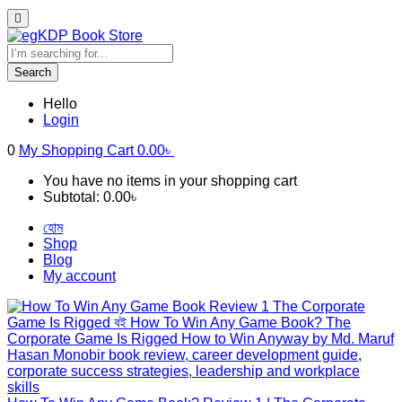
Search
Hello
Login
0
My Shopping Cart
0.00
৳
You have no items in your shopping cart
Subtotal:
0.00
৳
হোম
Shop
Blog
My account