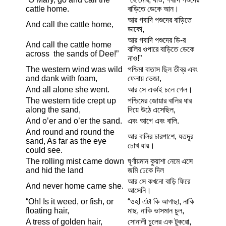
cattle home.
বাড়িতে ডেকে আন।
আর গবাদি পশুদের বাড়িতে
And call the cattle home,
ডাকো,
আর গবাদি পশুদের ডি-র
And call the cattle home
বালির ওপারে বাড়িতে ডেকে
across the sands of Dee!”
নাও!”
The western wind was wild
পশ্চিমা বাতাস ছিল তীব্র এবং
and dank with foam,
ফেনায় ভেজা,
And all alone she went.
আর সে একাই চলে গেল।
The western tide crept up
পশ্চিমের জোয়ার বালির ধার
along the sand,
দিয়ে উঠে এসেছিল,
And o’er and o’er the sand.
এবং আগে এবং বালি.
And round and round the
আর বালির চারপাশে, যতদূর
sand, As far as the eye
চোখ যায়।
could see.
The rolling mist came down
ঘূর্ণায়মান কুয়াশা নেমে এসে
and hid the land
জমি ঢেকে দিল
আর সে কখনো বাড়ি ফিরে
And never home came she.
আসেনি।
“Oh! Is it weed, or fish, or
“ওহ! এটা কি আগাছা, নাকি
floating hair,
মাছ, নাকি ভাসমান চুল,
A tress of golden hair,
সোনালী চুলের এক টুকরো,