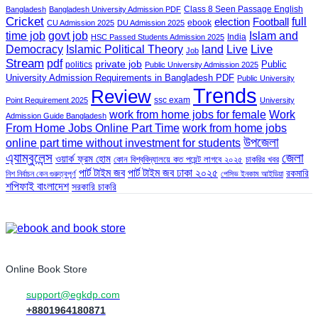
Class 8 Seen Passage English
Bangladesh
Bangladesh University Admission PDF
Cricket
election
Football
full
ebook
CU Admission 2025
DU Admission 2025
govt job
time job
Islam and
India
HSC Passed Students Admission 2025
land
Live
Democracy
Islamic Political Theory
Live
Job
Stream
pdf
private job
Public
politics
Public University Admission 2025
University Admission Requirements in Bangladesh PDF
Public University
Trends
Review
ssc exam
Point Requirement 2025
University
work from home jobs for female
Work
Admission Guide Bangladesh
From Home Jobs Online Part Time
work from home jobs
উপজেলা
online part time without investment for students
এ্যাম্বুলেন্স
জেলা
ওয়ার্ক ফ্রম হোম
কোন বিশ্ববিদ্যালয়ে কত পয়েন্ট লাগবে ২০২৫
চাকরির খবর
পার্ট টাইম জব
পার্ট টাইম জব ঢাকা ২০২৫
রকমারি
নিশ নির্বাচন কেন গুরুত্বপূর্ণ
পেসিভ ইনকাম আইডিয়া
শপিফাই বাংলাদেশ
সরকারি চাকরি
Online Book Store
support@egkdp.com
+8801964180871