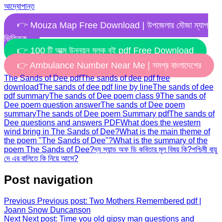
আদ্যোপান্ত
👉 Mouza Map Free Download | উপজেলার মৌজা ম্যাপ
ভিত্তিক
👉 100 টি আত্ম উন্নয়ন মূলক বই pdf Free Download
👉 Ambulance Number Near Me | সমগ্র বাংলাদেশের
The Sands of Dee pdf
The sands of dee pdf free
download
The sands of dee pdf line by line
The sands of dee
pdf summary
The sands of Dee poem class 9
The sands of
Dee poem question answer
The sands of Dee poem
summary
The sands of Dee poem Summary pdf
The sands of
Dee questions and answers PDF
What does the western
wind bring in The Sands of Dee?
What is the main theme of
the poem "The Sands of Dee"?
What is the summary of the
poem The Sands of Dee?
দ্য স্যান্ড অফ ডি কবিতার মূল বিষয় কি?
পশ্চিমী বায়ু
দে এর বালিতে কি নিয়ে আসে?
Post navigation
Previous
Previous post:
Two Mothers Remembered pdf |
Joann Snow Duncanson
Next
Next post:
Time you old gipsy man questions and