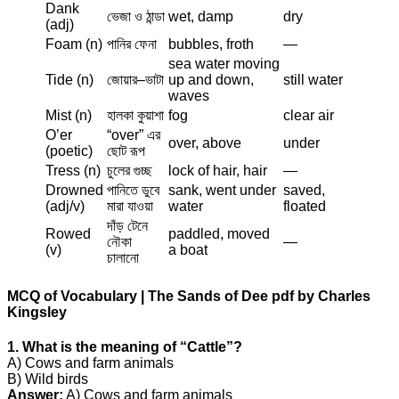
Dank
ভেজা ও ঠান্ডা
wet, damp
dry
(adj)
Foam (n)
পানির ফেনা
bubbles, froth
—
sea water moving
Tide (n)
জোয়ার–ভাটা
up and down,
still water
waves
Mist (n)
হালকা কুয়াশা
fog
clear air
O’er
“over” এর
over, above
under
(poetic)
ছোট রূপ
Tress (n)
চুলের গুচ্ছ
lock of hair, hair
—
Drowned
পানিতে ডুবে
sank, went under
saved,
(adj/v)
মারা যাওয়া
water
floated
দাঁড় টেনে
Rowed
paddled, moved
নৌকা
—
(v)
a boat
চালানো
MCQ of Vocabulary | The Sands of Dee pdf by Charles
Kingsley
1. What is the meaning of “Cattle”?
A) Cows and farm animals
B) Wild birds
Answer:
A) Cows and farm animals