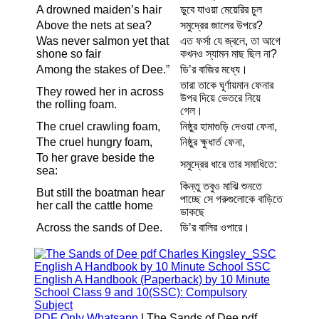
A drowned maiden’s hair
ডুবে যাওয়া মেয়েরির চুল
Above the nets at sea?
সমুদ্রের জালের উপরে?
Was never salmon yet that
এত ফর্সা যে জ্বলে, তা আগে
shone so fair
কখনও স্যামন মাছ ছিল না?
Among the stakes of Dee.”
ডি’র বাজির মধ্যে।
তারা তাকে ঘূর্ণায়মান ফেনার
They rowed her in across
উপর দিয়ে ভেতরে নিয়ে
the rolling foam.
গেল।
The cruel crawling foam,
নিষ্ঠুর হামাগুড়ি দেওয়া ফেনা,
The cruel hungry foam,
নিষ্ঠুর ক্ষুধার্ত ফেনা,
To her grave beside the
সমুদ্রের ধারে তার সমাধিতে:
sea:
কিন্তু তবুও মাঝি শুনতে
But still the boatman hear
পাচ্ছে সে গরুগুলোকে বাড়িতে
her call the cattle home
ডাকছে
Across the sands of Dee.
ডি’র বালির ওপারে।
PDF Only Whatsapp
| The Sands of Dee pdf